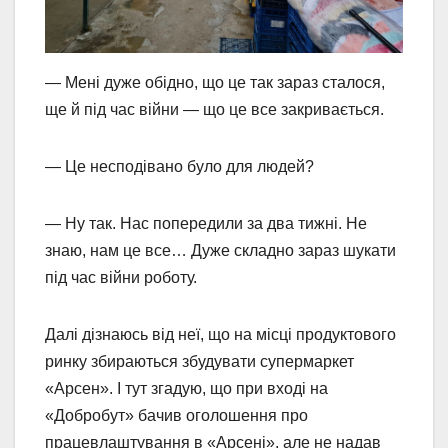
— Мені дуже обідно, що це так зараз сталося,
ще й під час війни — що це все закривається.
— Це несподівано було для людей?
— Ну так. Нас попередили за два тижні. Не
знаю, нам це все… Дуже складно зараз шукати
під час війни роботу.
Далі дізнаюсь від неї, що на місці продуктового
ринку збираються збудувати супермаркет
«Арсен». І тут згадую, що при вході на
«Добробут» бачив оголошення про
працевлаштування в «Арсені», але не надав