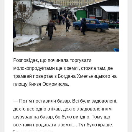
Розповідає, що починала торгувати
молокопродуктами ще з землі, стояла там, де
трамвай повертає з Богдана Хмельницького на
площу Князя Осмомисла.
— Потім поставили базар. Всі були задоволені,
дехто все одно втікав, дехто з задоволенням
шурував на базар, бо було вигідно. Тому що
все-таки продавати з землі… Тут було краще.