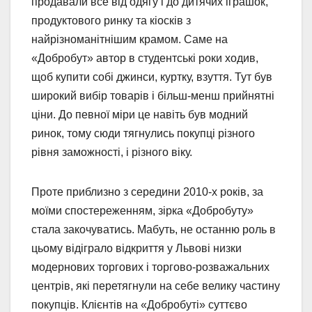
продавали все від одягу і до дитячих іграшок,
продуктового ринку та кіосків з
найрізноманітнішим крамом. Саме на
«Добробут» автор в студентські роки ходив,
щоб купити собі джинси, куртку, взуття. Тут був
широкий вибір товарів і більш-менш прийнятні
ціни. До певної міри це навіть був модний
ринок, тому сюди тягнулись покупці різного
рівня заможності, і різного віку.
Проте приблизно з середини 2010-х років, за
моїми спостереженням, зірка «Добробуту»
стала закочуватись. Мабуть, не останню роль в
цьому відіграло відкриття у Львові низки
модернових торгових і торгово-розважальних
центрів, які перетягнули на себе велику частину
покупців. Клієнтів на «Добробуті» суттєво