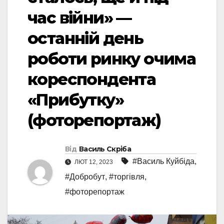
час війни» —
останній день
роботи ринку очима
кореспондента
«Прибутку»
(фоторепортаж)
Від
Василь Скріба
#Василь Куйбіда
,
ЛЮТ 12, 2023
#Добробут
,
#торгівля
,
#фоторепортаж