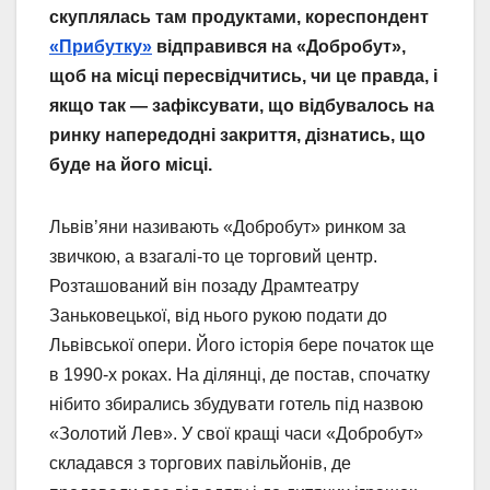
скуплялась там продуктами, кореспондент
«Прибутку»
відправився на «Добробут»,
щоб на місці пересвідчитись, чи це правда, і
якщо так — зафіксувати, що відбувалось на
ринку напередодні закриття, дізнатись, що
буде на його місці.
Львів’яни називають «Добробут» ринком за
звичкою, а взагалі-то це торговий центр.
Розташований він позаду Драмтеатру
Заньковецької, від нього рукою подати до
Львівської опери. Його історія бере початок ще
в 1990-х роках. На ділянці, де постав, спочатку
нібито збирались збудувати готель під назвою
«Золотий Лев». У свої кращі часи «Добробут»
складався з торгових павільйонів, де