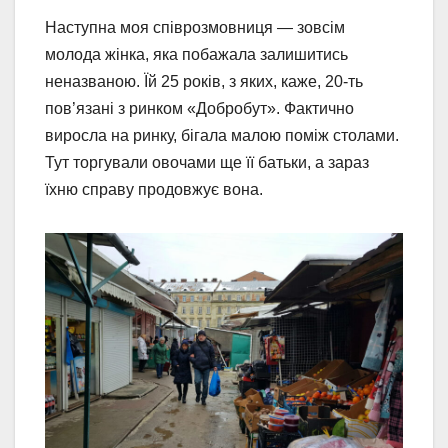
Наступна моя співрозмовниця — зовсім
молода жінка, яка побажала залишитись
неназваною. Їй 25 років, з яких, каже, 20-ть
пов’язані з ринком «Добробут». Фактично
виросла на ринку, бігала малою поміж столами.
Тут торгували овочами ще її батьки, а зараз
їхню справу продовжує вона.