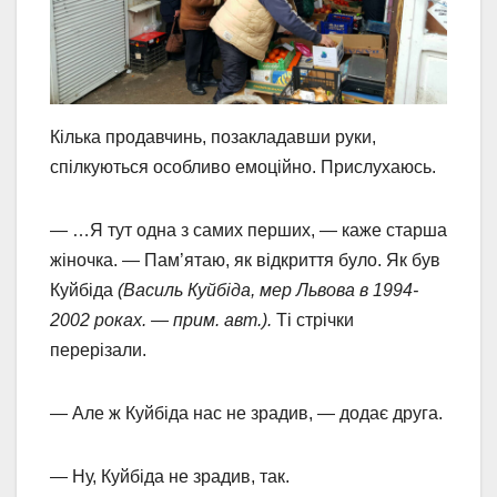
Кілька продавчинь, позакладавши руки,
спілкуються особливо емоційно. Прислухаюсь.
— …Я тут одна з самих перших, — каже старша
жіночка. — Пам’ятаю, як відкриття було. Як був
Куйбіда
(Василь Куйбіда, мер Львова в 1994-
2002 роках. — прим. авт.).
Ті стрічки
перерізали.
— Але ж Куйбіда нас не зрадив, — додає друга.
— Ну, Куйбіда не зрадив, так.