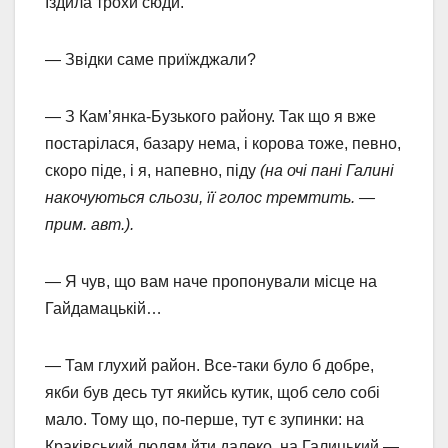
Їздила трохи сюди.
— Звідки саме приїжджали?
— З Кам’янка-Бузького району. Так що я вже
постарілася, базару нема, і корова тоже, певно,
скоро піде, і я, напевно, піду
(на очі пані Галині
накочуються сльози, її голос тремтить. —
прим. авт.).
— Я чув, що вам наче пропонували місце на
Гайдамацькій…
— Там глухий район. Все-таки було б добре,
якби був десь тут якийсь кутик, щоб село собі
мало. Тому що, по-перше, тут є зупинки: на
Краківський людям йти далеко, на Галицький —