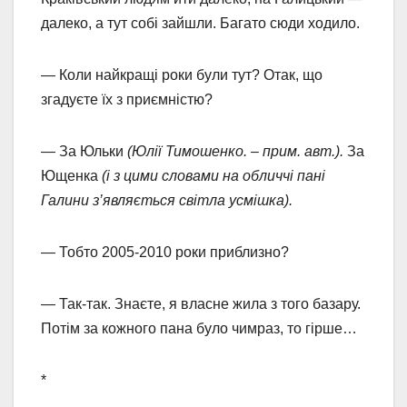
далеко, а тут собі зайшли. Багато сюди ходило.
— Коли найкращі роки були тут? Отак, що
згадуєте їх з приємністю?
— За Юльки
(Юлії Тимошенко. – прим. авт.).
За
Ющенка
(і з цими словами на обличчі пані
Галини з’являється світла усмішка).
— Тобто 2005-2010 роки приблизно?
— Так-так. Знаєте, я власне жила з того базару.
Потім за кожного пана було чимраз, то гірше…
*