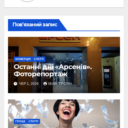
Пов’язаний запис
КОМЕРЦІЯ
СТАТТІ
Останні дні «Арсенів».
Фоторепортаж
ЧЕР 1, 2026
ІВАН ТРОЯН
ГРОШІ
СТАТТІ