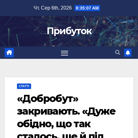
Перейти
Чт. Сер 6th, 2026
8:35:09 AM
до
вмісту
Прибуток
СТАТТІ
«Добробут»
закривають. «Дуже
обідно, що так
сталось, ще й під