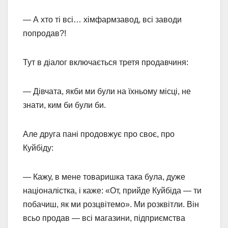
— А хто ті всі… хімфармзавод, всі заводи
попродав?!
Тут в діалог включається третя продавчиня:
— Дівчата, якби ми були на їхньому місці, не
знати, ким би були би.
Але друга пані продовжує про своє, про
Куйбіду:
— Кажу, в мене товаришка така була, дуже
націоналістка, і каже: «От, прийде Куйбіда — ти
побачиш, як ми розцвітемо». Ми розквітли. Він
всьо продав — всі магазини, підприємства