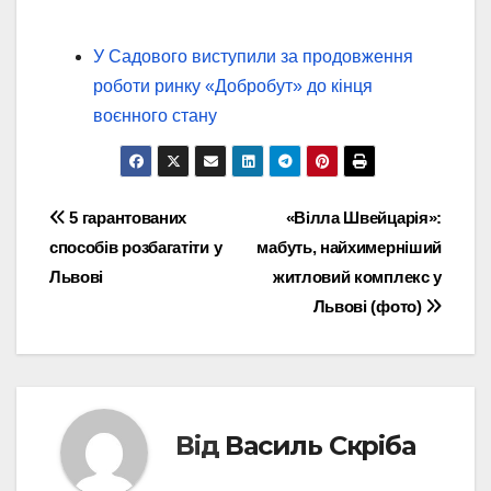
У Садового виступили за продовження
роботи ринку «Добробут» до кінця
воєнного стану
Навігація
5 гарантованих
«Вілла Швейцарія»:
способів розбагатіти у
мабуть, найхимерніший
записів
Львові
житловий комплекс у
Львові (фото)
Від
Василь Скріба