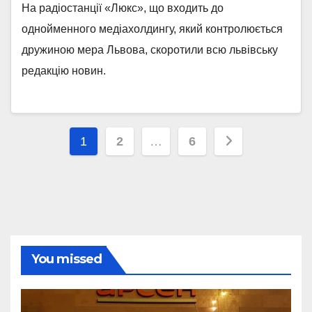
На радіостанції «Люкс», що входить до
однойменного медіахолдингу, який контролюється
дружиною мера Львова, скоротили всю львівську
редакцію новин.
Posts
1
2
…
6
pagination
You missed