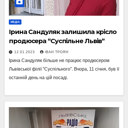
МЕДІА
Ірина Сандуляк залишила крісло
продюсера “Суспільне Львів”
12.01.2023
ІВАН ТРОЯН
Ірина Сандуляк більше не працює продюсером
Львівської філії “Суспільного”. Вчора, 11 січня, був її
останній день на цій посаді.