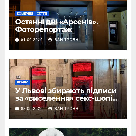
КОМЕРЦІЯ
СТАТТІ
Останні дні «Арсенів».
Фоторепортаж
01.06.2026
ІВАН ТРОЯН
БІЗНЕС
У Львові збирають підписи
за «виселення» секс-шопів
із центру міста
08.05.2026
ІВАН ТРОЯН