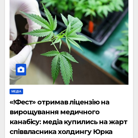
МЕДІА
«!Фест» отримав ліцензію на
вирощування медичного
канабісу: медіа купились на жарт
співвласника холдингу Юрка