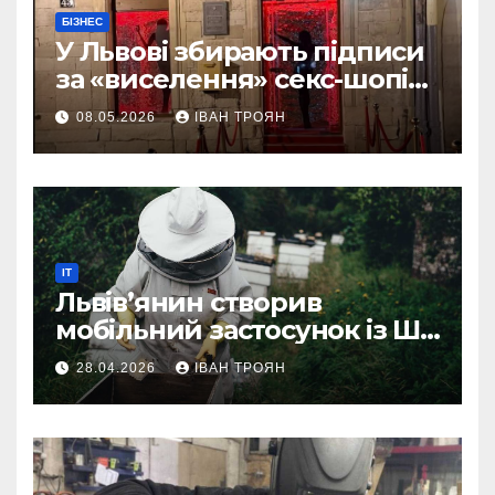
БІЗНЕС
У Львові збирають підписи
за «виселення» секс-шопів
із центру міста
08.05.2026
ІВАН ТРОЯН
IT
Львів’янин створив
мобільний застосунок із ШІ-
асистентом для бджолярів
28.04.2026
ІВАН ТРОЯН