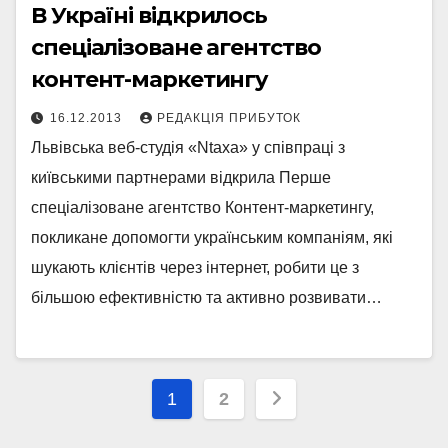
В Україні відкрилось
спеціалізоване агентство
контент-маркетингу
16.12.2013
РЕДАКЦІЯ ПРИБУТОК
Львівська веб-студія «Ntaxa» у співпраці з
київськими партнерами відкрила Перше
спеціалізоване агентство Контент-маркетингу,
покликане допомогти українським компаніям, які
шукають клієнтів через інтернет, робити це з
більшою ефективністю та активно розвивати…
Posts
1
2
pagination