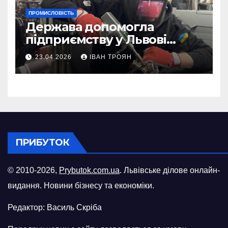
ПРОМИСЛОВІСТЬ
Держава допомогла
підприємству у Львові
відновити виробничі
23.04.2026
ІВАН ТРОЯН
потужності після атаки
російського БПЛА
ПРИБУТОК
© 2010-2026,
Prybutok.com.ua
. Львівське ділове онлайн-
видання. Новини бізнесу та економіки.
Редактор: Василь Скріба