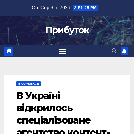
Перейти
Сб. Сер 8th, 2026
2:51:26 PM
до
вмісту
Прибуток
E-COMMERCE
В Україні
відкрилось
спеціалізоване
агентство контент-