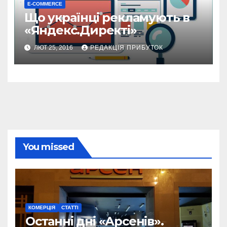
E-COMMERCE
Що українці рекламують в
«Яндекс.Директі»
ЛЮТ 25, 2016
РЕДАКЦІЯ ПРИБУТОК
You missed
КОМЕРЦІЯ
СТАТТІ
Останні дні «Арсенів».