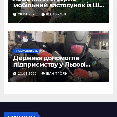
мобільний застосунок із ШІ-
асистентом для бджолярів
28.04.2026
ІВАН ТРОЯН
ПРОМИСЛОВІСТЬ
Держава допомогла
підприємству у Львові
відновити виробничі
23.04.2026
ІВАН ТРОЯН
потужності після атаки
російського БПЛА