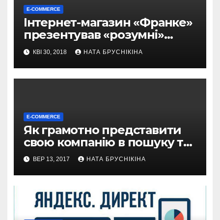
E-COMMERCE
Інтернет-магазин «Франке»
презентував «розумні»
кухонні витяжки
КВІ 30, 2018
НАТА БРУСНІКІНА
E-COMMERCE
Як грамотно представити
свою компанію в пошуку та
на картах Google (анонс)
ВЕР 13, 2017
НАТА БРУСНІКІНА