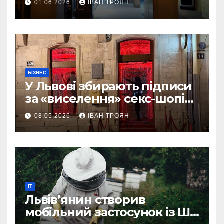
01.06.2026
ІВАН ТРОЯН
БІЗНЕС
У Львові збирають підписи
за «виселення» секс-шопів
із центру міста
08.05.2026
ІВАН ТРОЯН
IT
Львів’янин створив
мобільний застосунок із ШІ-