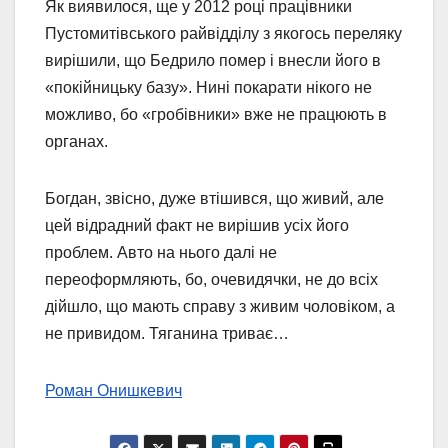
Як виявилося, ще у 2012 році працівники
Пустомитівського райвідділу з якогось переляку
вирішили, що Бедрило помер і внесли його в
«покійницьку базу». Нині покарати нікого не
можливо, бо «гробівники» вже не працюють в
органах.
Богдан, звісно, дуже втішився, що живий, але
цей відрадний факт не вирішив усіх його
проблем. Авто на нього далі не
переоформляють, бо, очевидячки, не до всіх
дійшло, що мають справу з живим чоловіком, а
не привидом. Тяганина триває…
Роман Онишкевич