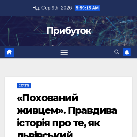
Перейти
Нд. Сер 9th, 2026
5:59:16 AM
до
вмісту
Прибуток
СТАТТІ
«Похований
живцем». Правдива
історія про те, як
львівський