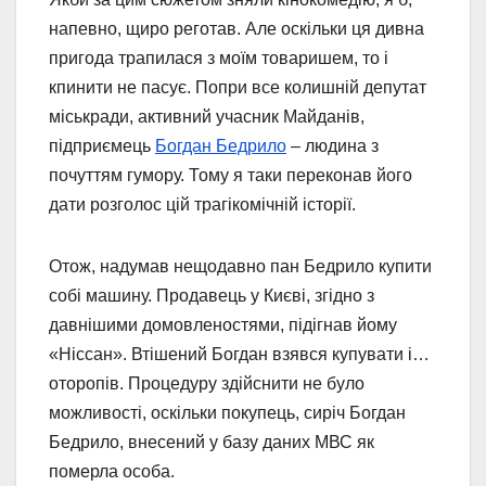
напевно, щиро реготав. Але оскільки ця дивна
пригода трапилася з моїм товаришем, то і
кпинити не пасує. Попри все колишній депутат
міськради, активний учасник Майданів,
підприємець
Богдан Бедрило
– людина з
почуттям гумору. Тому я таки переконав його
дати розголос цій трагікомічній історії.
Отож, надумав нещодавно пан Бедрило купити
собі машину. Продавець у Києві, згідно з
давнішими домовленостями, підігнав йому
«Ніссан». Втішений Богдан взявся купувати і…
оторопів. Процедуру здійснити не було
можливості, оскільки покупець, сиріч Богдан
Бедрило, внесений у базу даних МВС як
померла особа.