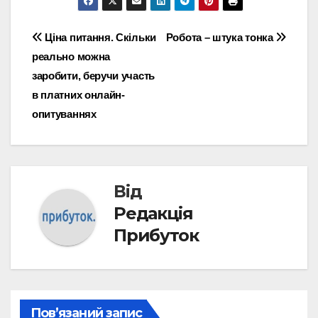
Навігація
Ціна питання. Скільки
Робота – штука тонка
реально можна
записів
заробити, беручи участь
в платних онлайн-
опитуваннях
Від
Редакція
Прибуток
Пов’язаний запис