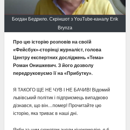
Богдан Бедрило. Скріншот з YouTube-каналу Erik
Brynza
Про цю історію розповів на своїй
«Фейсбук»-сторінці журналіст, голова
Центру експертних досліджень «Тема»
Роман Онишкевич. З його дозволу
передруковуємо її на «Прибутку».
Я ТАКОГО ЩЕ НЕ ЧУВ І НЕ БАЧИВ! Відомий
львівський політик і підприємець випадково
дізнався, що він…помер! Прочитайте цю
історію, яка триває в наші дні.
Якби за цим сюжетом зняли кінокомедію, я б,