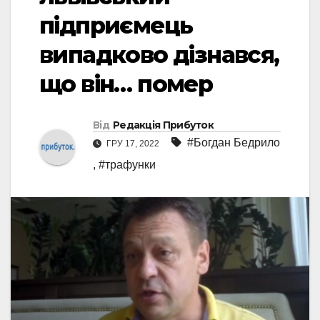
підприємець
випадково дізнався,
що він… помер
Від
Редакція Прибуток
#Богдан Бедрило
ГРУ 17, 2022
,
#трафунки