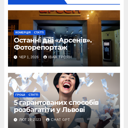
КОМЕРЦІЯ
СТАТТІ
Останні дні «Арсенів».
Фоторепортаж
ЧЕР 1, 2026
ІВАН ТРОЯН
ГРОШІ
СТАТТІ
5 гарантованих способів
розбагатіти у Львові
ЛЮТ 19, 2023
CHAT GPT