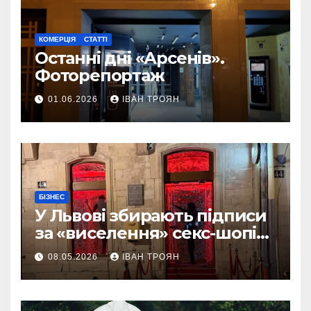
КОМЕРЦІЯ
СТАТТІ
Останні дні «Арсенів».
Фоторепортаж
01.06.2026
ІВАН ТРОЯН
БІЗНЕС
У Львові збирають підписи
за «виселення» секс-шопів
із центру міста
08.05.2026
ІВАН ТРОЯН