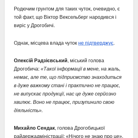
Родючим грунтом для таких чуток, очевидно, є
той факт, що Віктор Вексельберг народився і
виріс у Дрогобичі.
Однак, місцева влада чуток
не підтверджує
.
Олексій Радзієвський
, міський голова
Дрогобича:
«Такої інформації в мене, на жаль,
немає, але те, що підприємство знаходиться
в дуже важкому стані і практично не працює,
не випускає продукції, нас це дуже серйозно
хвилює. Воно не працює, призупинило свою
діяльність».
Михайло Сендак
, голова Дрогобицької
райдержадміністрації: «Нічого не знаю про це».