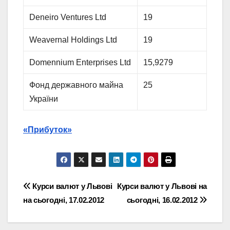
Deneiro Ventures Ltd
19
Weavernal Holdings Ltd
19
Domennium Enterprises Ltd
15,9279
Фонд державного майна
25
України
«Прибуток»
Навігація
Курси валют у Львові
Курси валют у Львові на
на сьогодні, 17.02.2012
сьогодні, 16.02.2012
записів