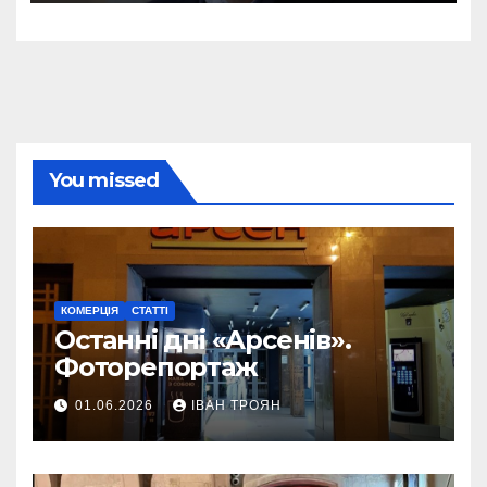
You missed
КОМЕРЦІЯ
СТАТТІ
Останні дні «Арсенів».
Фоторепортаж
01.06.2026
ІВАН ТРОЯН