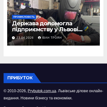
ПРОМИСЛОВІСТЬ
Держава допомогла
підприємству у Львові
відновити виробничі
23.04.2026
ІВАН ТРОЯН
потужності після атаки
російського БПЛА
ПРИБУТОК
© 2010-2026,
Prybutok.com.ua
. Львівське ділове онлайн-
видання. Новини бізнесу та економіки.