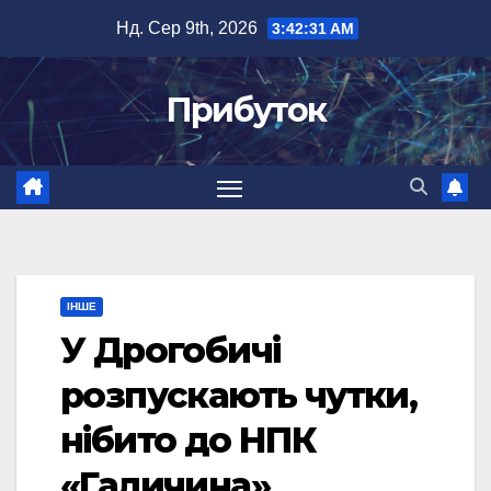
Перейти
Нд. Сер 9th, 2026
3:42:32 AM
до
вмісту
Прибуток
ІНШЕ
У Дрогобичі
розпускають чутки,
нібито до НПК
«Галичина»