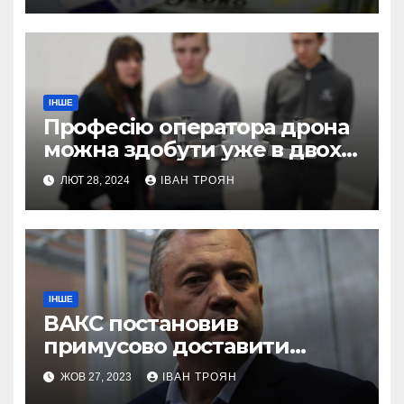
ІНШЕ
Професію оператора дрона
можна здобути уже в двох
профтехах Львівщини
ЛЮТ 28, 2024
ІВАН ТРОЯН
ІНШЕ
ВАКС постановив
примусово доставити
Дубневича до суду
ЖОВ 27, 2023
ІВАН ТРОЯН