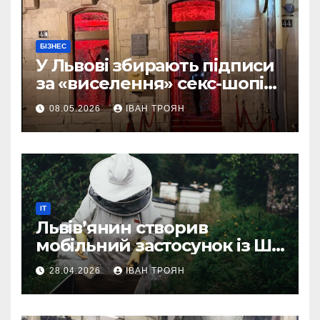
БІЗНЕС
У Львові збирають підписи
за «виселення» секс-шопів
із центру міста
08.05.2026
ІВАН ТРОЯН
IT
Львів’янин створив
мобільний застосунок із ШІ-
асистентом для бджолярів
28.04.2026
ІВАН ТРОЯН