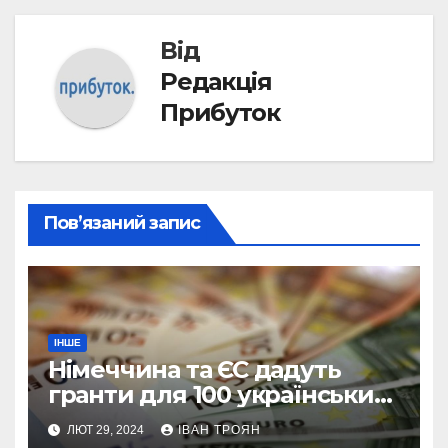
Від
Редакція
Прибуток
Пов’язаний запис
ІНШЕ
Німеччина та ЄС дадуть
гранти для 100 українських
підприємств
ЛЮТ 29, 2024
ІВАН ТРОЯН