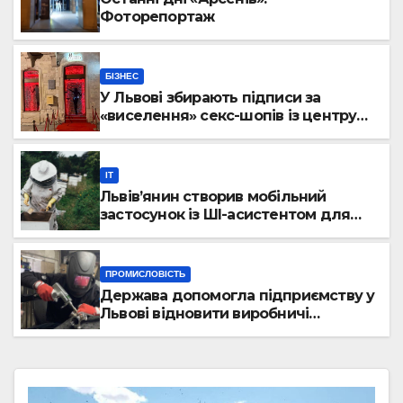
Фоторепортаж
БІЗНЕС
У Львові збирають підписи за
«виселення» секс-шопів із центру
міста
IT
Львів’янин створив мобільний
застосунок із ШІ-асистентом для
бджолярів
ПРОМИСЛОВІСТЬ
Держава допомогла підприємству у
Львові відновити виробничі
потужності після атаки російського
БПЛА