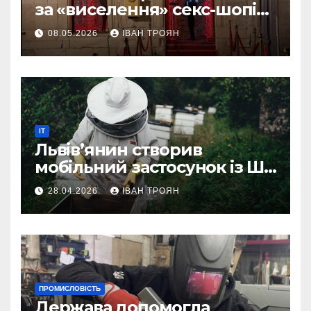
за «виселення» секс-шопів
із центру міста
08.05.2026
ІВАН ТРОЯН
IT
Львів’янин створив
мобільний застосунок із ШІ-
асистентом для бджолярів
28.04.2026
ІВАН ТРОЯН
ПРОМИСЛОВІСТЬ
Держава допомогла