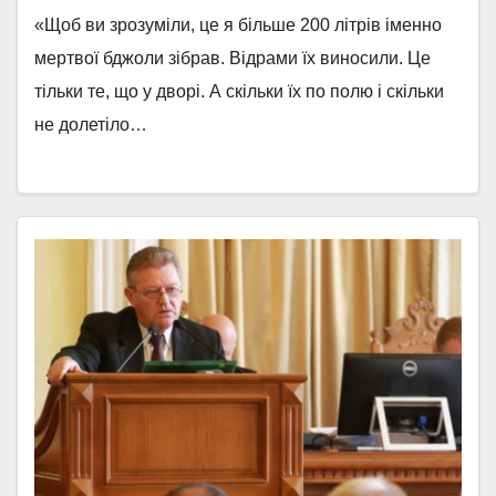
«Щоб ви зрозуміли, це я більше 200 літрів іменно
мертвої бджоли зібрав. Відрами їх виносили. Це
тільки те, що у дворі. А скільки їх по полю і скільки
не долетіло…