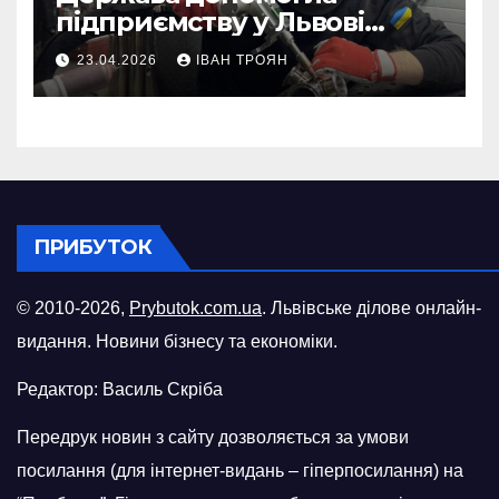
підприємству у Львові
відновити виробничі
23.04.2026
ІВАН ТРОЯН
потужності після атаки
російського БПЛА
ПРИБУТОК
© 2010-2026,
Prybutok.com.ua
. Львівське ділове онлайн-
видання. Новини бізнесу та економіки.
Редактор: Василь Скріба
Передрук новин з сайту дозволяється за умови
посилання (для інтернет-видань – гіперпосилання) на