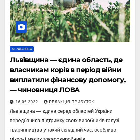
АГРОБІЗНЕС
Львівщина — єдина область, де
власникам корів в період війни
виплатили фінансову допомогу,
— чиновниця ЛОВА
16.06.2022
РЕДАКЦІЯ ПРИБУТОК
Львівщина — єдина серед областей України
передбачила підтримку своїх виробників галузі
тваринництва у такий складний час, особливо
мікро- і малих товаровиробників.