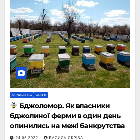
АГРОБІЗНЕС
СТАТТІ
Бджоломор. Як власники
бджолиної ферми в один день
опинились на межі банкрутства
24.06.2022
ВАСИЛЬ СКРІБА