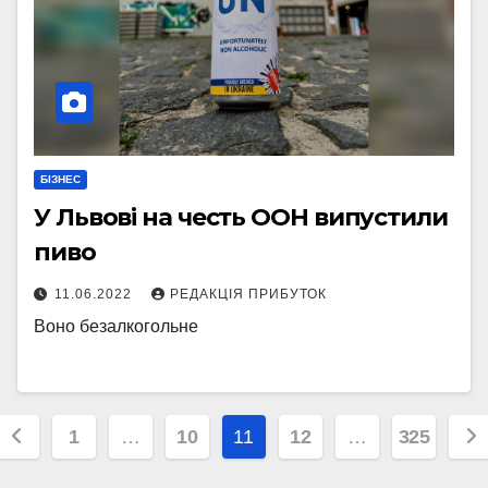
БІЗНЕС
У Львові на честь ООН випустили
пиво
11.06.2022
РЕДАКЦІЯ ПРИБУТОК
Воно безалкогольне
Posts
1
…
10
11
12
…
325
pagination