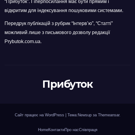
“Прибуток”. Гіперпосилання має бути прямим і
відкритим для індексування пошуковими системами.
Передрук публікацій з рубрик “Інтерв’ю”, “Статті”
можливий лише з письмового дозволу редакції
Prybutok.com.ua.
Прибуток
Сайт працює на WordPress
|
Тема:Newsup за
Themeansar
.
Home
Контакти
Про нас
Співпраця