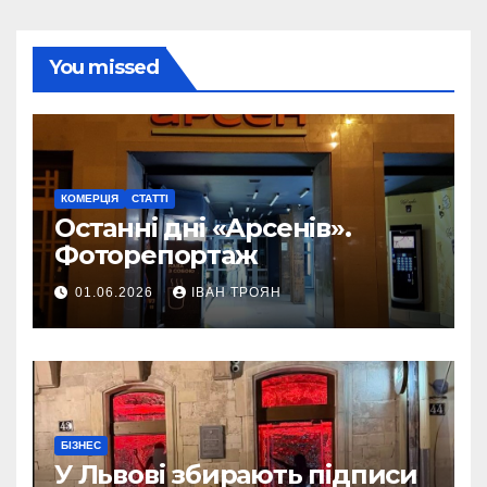
You missed
КОМЕРЦІЯ
СТАТТІ
Останні дні «Арсенів».
Фоторепортаж
01.06.2026
ІВАН ТРОЯН
БІЗНЕС
У Львові збирають підписи