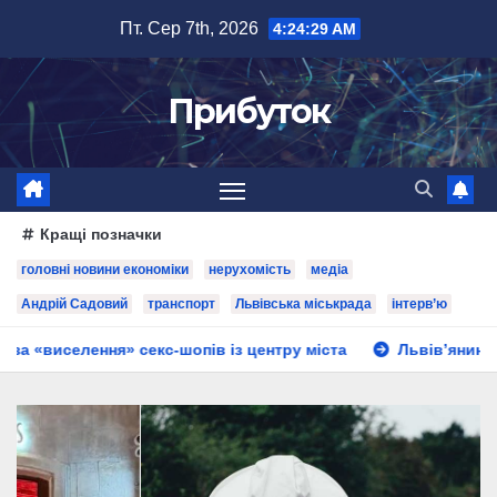
Перейти
Пт. Сер 7th, 2026
4:24:30 AM
до
вмісту
Прибуток
Кращі позначки
головні новини економіки
нерухомість
медіа
Андрій Садовий
транспорт
Львівська міськрада
інтерв’ю
кс-шопів із центру міста
Львів’янин створив мобільний 