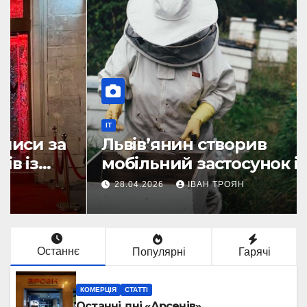
IT
Львів’янин створив
мобільний застосунок із ШІ-
асистентом для бджолярів
28.04.2026
ІВАН ТРОЯН
Останнє
Популярні
Гарячі
КОМЕРЦІЯ
СТАТТІ
Останні дні «Арсенів».