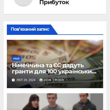
Прибуток
Пов’язаний запис
ІНШЕ
Німеччина та ЄС дадуть
гранти для 100 українських
підприємств
ЛЮТ 29, 2024
ІВАН ТРОЯН