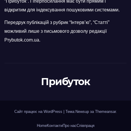
“Прибуток”. Гіперпосилання має бути прямим і
відкритим для індексування пошуковими системами.
Передрук публікацій з рубрик “Інтерв’ю”, “Статті”
можливий лише з письмового дозволу редакції
Prybutok.com.ua.
Прибуток
Сайт працює на WordPress
|
Тема:Newsup за
Themeansar
.
Home
Контакти
Про нас
Співпраця