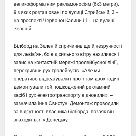
великоформатним рекламоносіям (6х3 метри),
9 з яких розташовані по вулиці Стрийській, 3 –
на проспекті Червоної Калини і 1 – на вулиці
Зеленій.
Білборд на Зеленій спричинив ще й незручності
для львів’ян, бо від сильного вітру нахилився і
завис на контактній мережі тролейбусної лінії,
перекривши рух тролейбусів. «Але ми
оперативо відреагували і протягом двох годин
демонтували той пошкоджений рекламний
засіб і рух електротранспорту відновили», –
зазначила Інна Свистун. Демонтаж проводили
за відсутності власника білборда, позаяк він
знаходиться у Донецьку.