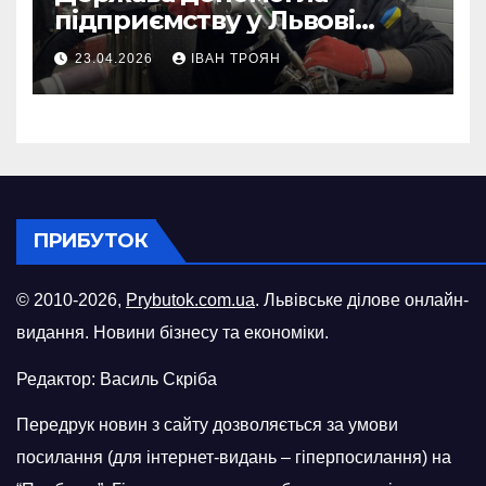
підприємству у Львові
відновити виробничі
23.04.2026
ІВАН ТРОЯН
потужності після атаки
російського БПЛА
ПРИБУТОК
© 2010-2026,
Prybutok.com.ua
. Львівське ділове онлайн-
видання. Новини бізнесу та економіки.
Редактор: Василь Скріба
Передрук новин з сайту дозволяється за умови
посилання (для інтернет-видань – гіперпосилання) на