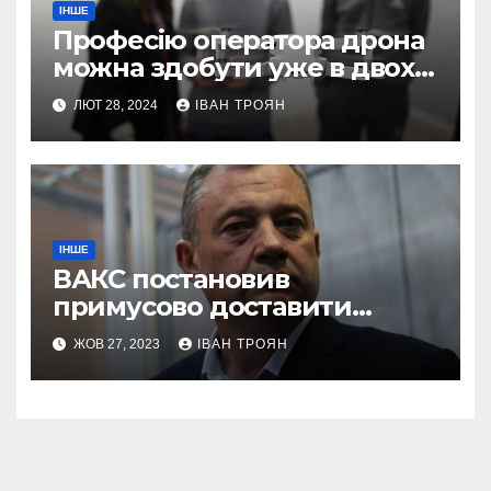
ІНШЕ
Професію оператора дрона
можна здобути уже в двох
профтехах Львівщини
ЛЮТ 28, 2024
ІВАН ТРОЯН
ІНШЕ
ВАКС постановив
примусово доставити
Дубневича до суду
ЖОВ 27, 2023
ІВАН ТРОЯН