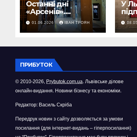
Останні дні
У Л
«Арсенів».
під
Фоторепортаж
«ви
01.06.2026
ІВАН ТРОЯН
08.0
шопі
міст
ПРИБУТОК
© 2010-2026,
Prybutok.com.ua
. Львівське ділове
онлайн-видання. Новини бізнесу та економіки.
Редактор: Василь Скріба
Передрук новин з сайту дозволяється за умови
посилання (для інтернет-видань – гіперпосилання)