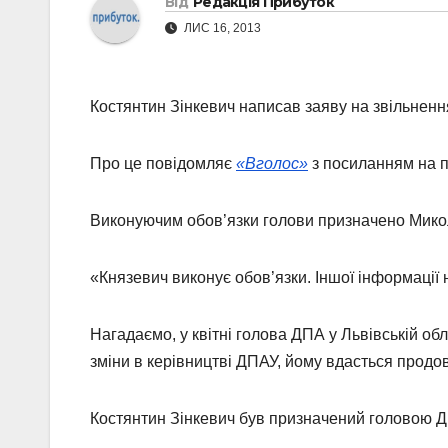
Від
Редакція Прибуток
ЛИС 16, 2013
Костянтин Зінкевич написав заяву на звільнення
Про це повідомляє
«Вголос»
з посиланням на п
Виконуючим обов’язки голови призначено Микол
«Князевич виконує обов’язки. Іншої інформації 
Нагадаємо, у квітні голова ДПА у Львівській об
зміни в керівництві ДПАУ, йому вдасться продов
Костянтин Зінкевич був призначений головою ДПА