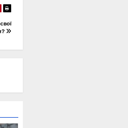
свої
и?