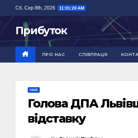
Перейти
Сб. Сер 8th, 2026
11:01:20 AM
до
вмісту
Прибуток
ПРО НАС
СПІВПРАЦЯ
КОНТ
ІНШЕ
Голова ДПА Львів
відставку