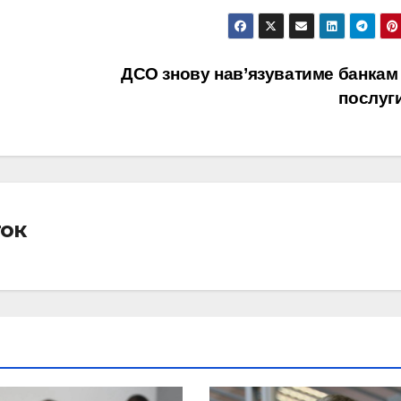
ДСО знову нав’язуватиме банкам 
послуг
ток