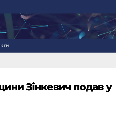
АКТИ
щини Зінкевич подав у