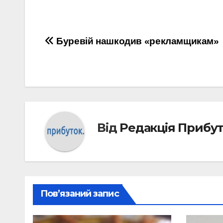
Навігація
Буревій нашкодив «рекламщикам»
записів
Від
Редакція Прибу
Пов’язаний запис