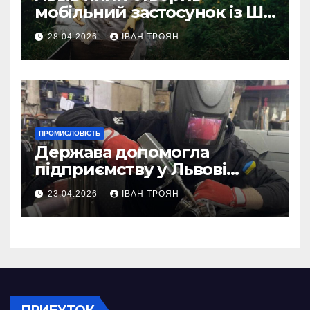
мобільний застосунок із ШІ-
асистентом для бджолярів
28.04.2026
ІВАН ТРОЯН
ПРОМИСЛОВІСТЬ
Держава допомогла
підприємству у Львові
відновити виробничі
23.04.2026
ІВАН ТРОЯН
потужності після атаки
російського БПЛА
ПРИБУТОК