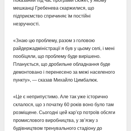
показаний під час програми сюжет, у якому
мешканці Гребенева скаржилися, що
підприємство спричиняє їм постійні
незручності.
«Знаю цю проблему, разом з головою
райдержадміністрації я був у цьому селі, і мені
пообіцяли, що проблему буде вирішено.
Планується, що дробильне обладнання буде
демонтовано і перенесено за межі населеного
пункту», — сказав Михайло Цимбалюк.
«Це є неприпустимо. Але так уже історично
склалося, що з початку 60 років воно було там
розміщене. Сьогодні цей кар’єр потроїв обсяги
промислового виробництва, у зв’язку з
будівництвом тренувального стадіону до