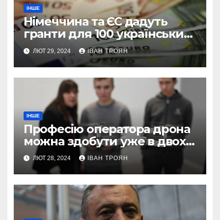
ІНШЕ
Німеччина та ЄС дадуть
гранти для 100 українських
підприємств
ЛЮТ 29, 2024
ІВАН ТРОЯН
ІНШЕ
Професію оператора дрона
можна здобути уже в двох
профтехах Львівщини
ЛЮТ 28, 2024
ІВАН ТРОЯН