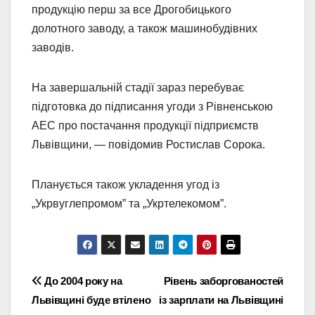
продукцію перш за все Дрогобицького
долотного заводу, а також машинобудівних
заводів.
На завершальній стадії зараз перебуває
підготовка до підписання угоди з Рівненською
АЕС про постачання продукції підприємств
Львівщини, — повідомив Ростислав Сорока.
Планується також укладення угод із
„Укрвуглепромом” та „Укртелекомом”.
Навігація
До 2004 року на
Рівень заборгованостей
Львівщині буде втілено
із зарплати на Львівщині
записів