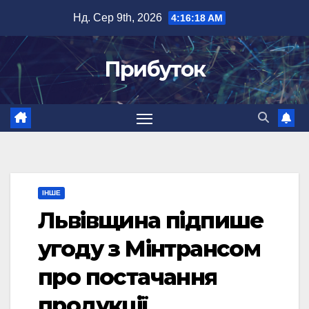
Перейти
Нд. Сер 9th, 2026
4:16:18 AM
до
вмісту
Прибуток
ІНШЕ
Львівщина підпише
угоду з Мінтрансом
про постачання
продукції