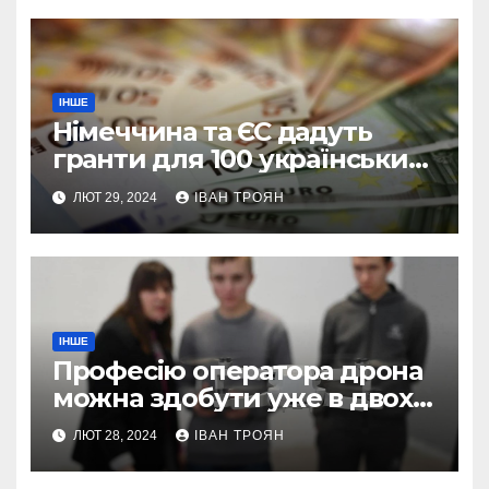
ІНШЕ
Німеччина та ЄС дадуть
гранти для 100 українських
підприємств
ЛЮТ 29, 2024
ІВАН ТРОЯН
ІНШЕ
Професію оператора дрона
можна здобути уже в двох
профтехах Львівщини
ЛЮТ 28, 2024
ІВАН ТРОЯН