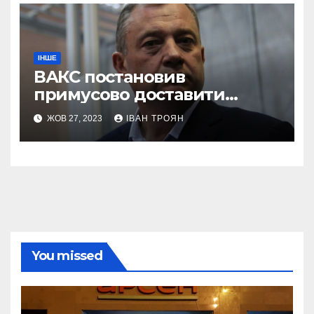
ІНШЕ
ВАКС постановив
примусово доставити
Дубневича до суду
ЖОВ 27, 2023
ІВАН ТРОЯН
You missed