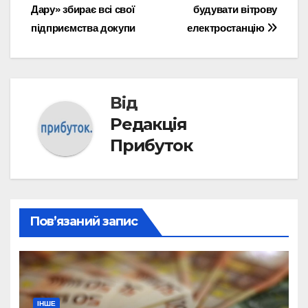
Дару» збирає всі свої
будувати вітрову
записів
підприємства докупи
електростанцію
Від
Редакція
Прибуток
Пов’язаний запис
ІНШЕ