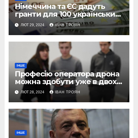
Німеччина та ЄС дадуть
гранти для 100 українських
підприємств
ЛЮТ 29, 2024
ІВАН ТРОЯН
ІНШЕ
Професію оператора дрона
можна здобути уже в двох
профтехах Львівщини
ЛЮТ 28, 2024
ІВАН ТРОЯН
ІНШЕ