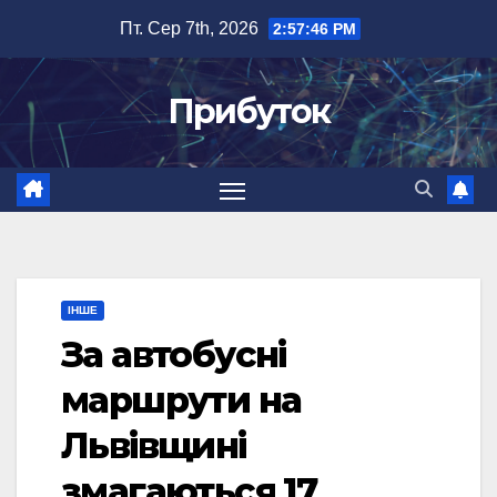
Перейти
Пт. Сер 7th, 2026
2:57:47 PM
до
вмісту
Прибуток
ІНШЕ
За автобусні
маршрути на
Львівщині
змагаються 17