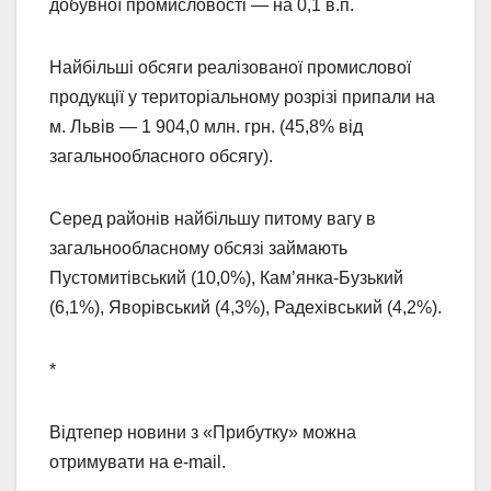
добувної промисловості — на 0,1 в.п.
Найбільші обсяги реалізованої промислової
продукції у територіальному розрізі припали на
м. Львів — 1 904,0 млн. грн. (45,8% від
загальнообласного обсягу).
Серед районів найбільшу питому вагу в
загальнообласному обсязі займають
Пустомитівський (10,0%), Кам’янка-Бузький
(6,1%), Яворівський (4,3%), Радехівський (4,2%).
*
Відтепер новини з «Прибутку» можна
отримувати на e-mail.