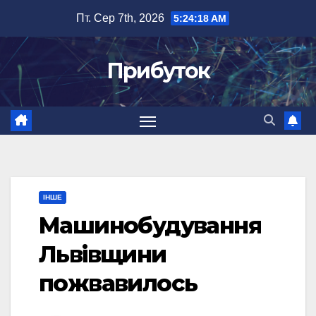
Перейти
Пт. Сер 7th, 2026
5:24:18 AM
до
вмісту
Прибуток
ІНШЕ
Машинобудування
Львівщини
пожвавилось