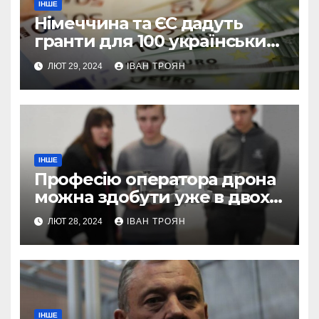
ІНШЕ
Німеччина та ЄС дадуть
гранти для 100 українських
підприємств
ЛЮТ 29, 2024
ІВАН ТРОЯН
ІНШЕ
Професію оператора дрона
можна здобути уже в двох
профтехах Львівщини
ЛЮТ 28, 2024
ІВАН ТРОЯН
ІНШЕ