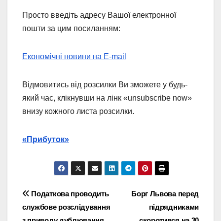
Просто введіть адресу Вашої електронної
пошти за цим посиланням:
Економічні новини на E-mail
Відмовитись від розсилки Ви зможете у будь-
який час, клікнувши на лінк «unsubscribe now»
внизу кожного листа розсилки.
«Прибуток»
Навігація
Податкова проводить
Борг Львова перед
службове розслідування
підрядниками
записів
з приводу дублювання
скоротився на 30