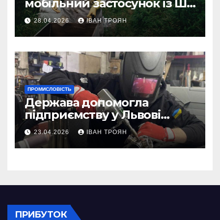
мобільний застосунок із ШІ-
асистентом для бджолярів
28.04.2026
ІВАН ТРОЯН
ПРОМИСЛОВІСТЬ
Держава допомогла
підприємству у Львові
відновити виробничі
23.04.2026
ІВАН ТРОЯН
потужності після атаки
російського БПЛА
ПРИБУТОК