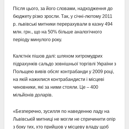
Після цього, за його словами, надходження до
бюджету різко зросли. Так, у січні-лютому 2011
р. львівські митники перерахували в казну 494
млн. грн., що на 50% більше аналогічного
періоду минулого року.
Калєтнік пішов далі: шляхом хитромудрих
підрахунків сальдо зовнішньої торгівлі України з
Польщею вивів обсяг контрабанди у 2009 році,
на якій нажилися контрабандисти і місцеві
чиновники, які за ними стояли. Це – 400
мільйонів доларів.
«Безперечно, зусилля по наведенню ладу на
Львівській митниці не могли не спричинити опір
з боку тих, хто прийшов у місцеву владу щоб