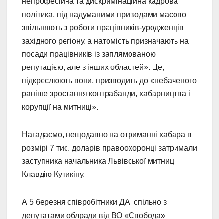
непрофесійна та дискримінаційна кадрова
політика, під надуманими приводами масово
звільняють з роботи працівників-уродженців
західного регіону, а натомість призначають на
посади працівників із заплямованою
репутацією, але з інших областей». Це,
підкреслюють вони, призводить до «небаченого
раніше зростання контрабанди, хабарництва і
корупції на митниці».
Нагадаємо, нещодавно на отриманні хабара в
розмірі 7 тис. доларів правоохоронці затримали
заступника начальника Львівської митниці
Клавдію Кутикіну.
А 5 березня співробітники ДАІ спільно з
депутатами облради від ВО «Свобода»