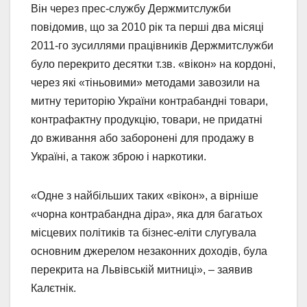
Він через прес-службу Держмитслужби
повідомив, що за 2010 рік та перші два місяці
2011-го зусиллями працівників Держмитслужби
було перекрито десятки т.зв. «вікон» на кордоні,
через які «тіньовими» методами завозили на
митну територію України контрабандні товари,
контрафактну продукцію, товари, не придатні
до вживання або заборонені для продажу в
Україні, а також зброю і наркотики.
«Одне з найбільших таких «вікон», а вірніше
«чорна контрабандна діра», яка для багатьох
місцевих політиків та бізнес-еліти слугувала
основним джерелом незаконних доходів, була
перекрита на Львівській митниці», – заявив
Калєтнік.