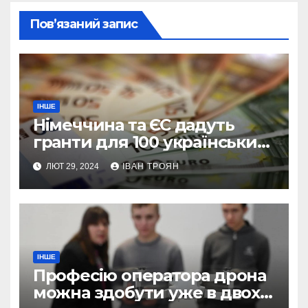
Пов’язаний запис
ІНШЕ
Німеччина та ЄС дадуть
гранти для 100 українських
підприємств
ЛЮТ 29, 2024
ІВАН ТРОЯН
ІНШЕ
Професію оператора дрона
можна здобути уже в двох