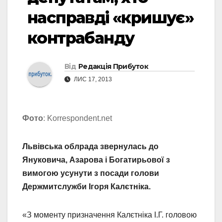
насправді «кришує»
контрабанду
Від
Редакція Прибуток
ЛИС 17, 2013
Фото
: Korrespondent.net
Львівська облрада звернулась до
Януковича, Азарова і Богатирьової з
вимогою усунути з посади голови
Держмитслужби Ігоря Калєтніка.
«З моменту призначення Калєтніка І.Г. головою