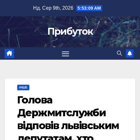
Перейти
Нд. Сер 9th, 2026
5:53:10 AM
до
вмісту
Прибуток
ІНШЕ
Голова
Держмитслужби
відповів львівським
депутатам, хто