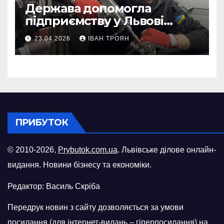
Держава допомогла
підприємству у Львові
відновити виробничі
23.04.2026
ІВАН ТРОЯН
потужності після атаки
російського БПЛА
ПРИБУТОК
© 2010-2026,
Prybutok.com.ua
. Львівське ділове онлайн-
видання. Новини бізнесу та економіки.
Редактор: Василь Скріба
Передрук новин з сайту дозволяється за умови
посилання (для інтернет-видань – гіперпосилання) на