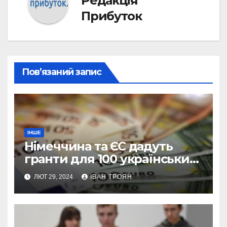
Редакція
Прибуток
Пов’язаний запис
ІНШЕ
Німеччина та ЄС дадуть
гранти для 100 українських
підприємств
ЛЮТ 29, 2024
ІВАН ТРОЯН