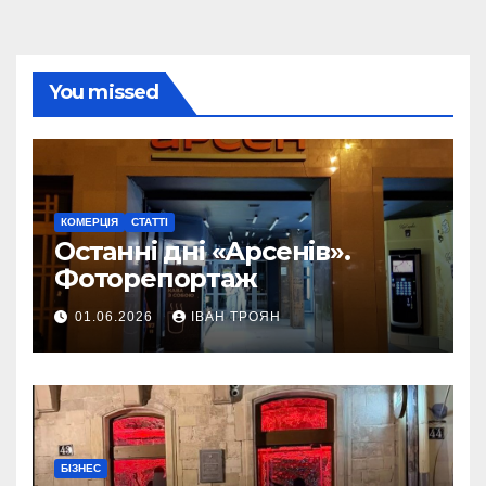
You missed
КОМЕРЦІЯ
СТАТТІ
Останні дні «Арсенів».
Фоторепортаж
01.06.2026
ІВАН ТРОЯН
БІЗНЕС