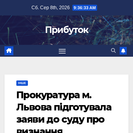
Перейти
Сб. Сер 8th, 2026
9:36:34 AM
до
вмісту
Прибуток
ІНШЕ
Прокуратура м.
Львова підготувала
заяви до суду про
визнання