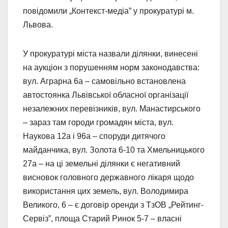
повідомили „Контекст-медіа” у прокуратурі м.
Львова.
У прокуратурі міста назвали ділянки, винесені
на аукціон з порушенням норм законодавства:
вул. Аграрна 6а – самовільно встановлена
автостоянка Львівської обласної організації
незалежних перевізників, вул. Манастирського
– зараз там городи громадян міста, вул.
Наукова 12а і 96а – споруди дитячого
майданчика, вул. Золота 6-10 та Хмельницького
27а – на ці земельні ділянки є негативний
висновок головного державного лікаря щодо
використання цих земель, вул. Володимира
Великого, 6 – є договір оренди з ТзОВ „Рейтинг-
Сервіз”, площа Старий Ринок 5-7 – власні