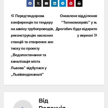
Навігація
Передтендорова
Оновлене відділення
конференція по тендеру
“Телекомсервіс” у м.
записів
на заміну трубопроводів,
Дрогобич буде відкрито
реконструкцію насосних
у вересні
станцій та створення зон
тиску по проекту
„Водопостачання та
каналізація міста
Львова” відбулася у
„Львівводоканалі”
Від