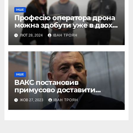
ІНШЕ
Професію оператора дрона
можна здобути уже в двох
профтехах Львівщини
ЛЮТ 28, 2024
ІВАН ТРОЯН
ІНШЕ
ВАКС постановив
примусово доставити
Дубневича до суду
ЖОВ 27, 2023
ІВАН ТРОЯН