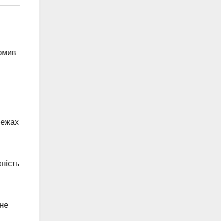
домив
межах
ність
ьне