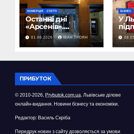
КОМЕРЦІЯ
СТАТТІ
БІЗНЕС
Останні дні
У Л
«Арсенів».
під
Фоторепортаж
«ви
01.06.2026
ІВАН ТРОЯН
08.0
шопі
міст
ПРИБУТОК
© 2010-2026,
Prybutok.com.ua
. Львівське ділове
онлайн-видання. Новини бізнесу та економіки.
Редактор: Василь Скріба
Передрук новин з сайту дозволяється за умови