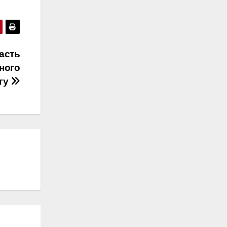
асть
ного
гу