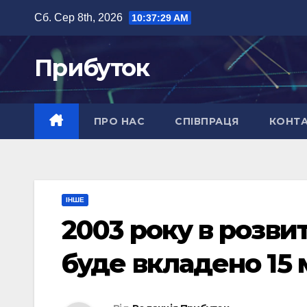
Перейти
Сб. Сер 8th, 2026
10:37:30 AM
до
вмісту
Прибуток
ПРО НАС
СПІВПРАЦЯ
КОНТ
ІНШЕ
2003 року в розви
буде вкладено 15 м