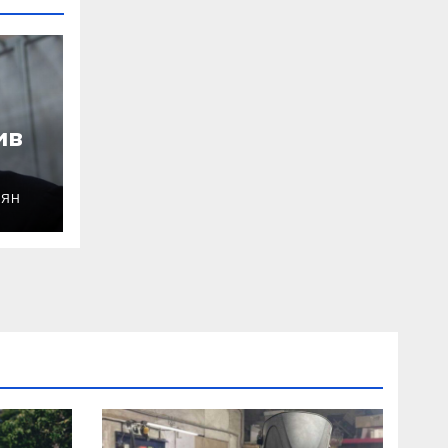
ив
ОЯН
уду