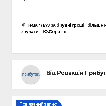
Навігація
Тема “ЛАЗ за брудні гроші” більше 
звучати – Ю.Сорокін
записів
Від
Редакція Прибу
Пов’язаний запис