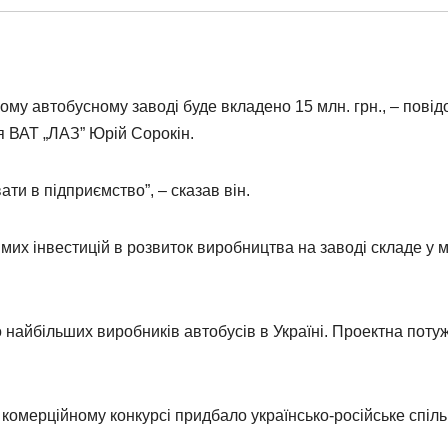
ому автобусному заводі буде вкладено 15 млн. грн., – пові
я ВАТ „ЛАЗ” Юрій Сорокін.
ти в підприємство”, – сказав він.
ямих інвестицій в розвиток виробництва на заводі складе у 
 найбільших виробників автобусів в Україні. Проектна потуж
 комерційному конкурсі придбало українсько-російське спіл