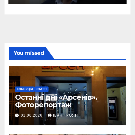
You missed
КОМЕРЦІЯ
СТАТТІ
Останні дні «Арсенів».
Фоторепортаж
01.06.2026
ІВАН ТРОЯН