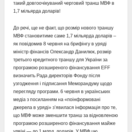
такий довгоочікуваний черговий транш МВФ в
1,7 мільярда доларів!
До речі, ще не факт, що розмір нового траншу
МВФ становитиме саме 1,7 мільярда доларів –
як повідомив 8 червня на брифінгу в уряді
міністр фінансів Олександр Данилюк, розмір
третього кредитного траншу для України за
програмою розширеного фінансування EFF
визначить Рада директорів Фонду після
узгодження і підписання Меморандуму щодо
перегляду програми. 6 червня в українських
медіа з посиланням на «поінформовані
джерела в уряді» з’явилася інформація про те,
що МВФ може зменшити транш за відновленою
програмою розширеного фінансування майже
удвічі — до 1 млрд. доларів. У МВФ цю