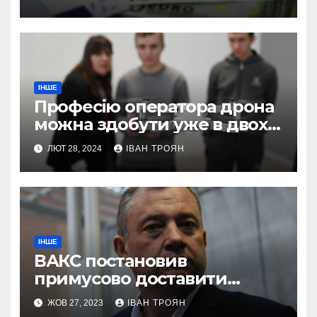
ІНШЕ
Професію оператора дрона
можна здобути уже в двох
профтехах Львівщини
ЛЮТ 28, 2024
ІВАН ТРОЯН
ІНШЕ
ВАКС постановив
примусово доставити
Дубневича до суду
ЖОВ 27, 2023
ІВАН ТРОЯН