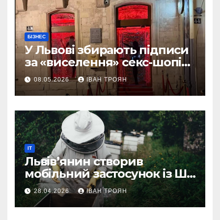
БІЗНЕС
У Львові збирають підписи
за «виселення» секс-шопів
із центру міста
08.05.2026
ІВАН ТРОЯН
IT
Львів’янин створив
мобільний застосунок із ШІ-
асистентом для бджолярів
28.04.2026
ІВАН ТРОЯН