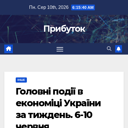
Перейти
Пн. Сер 10th, 2026
6:15:41 AM
до
вмісту
Прибуток
ІНШЕ
Головні події в
економіці України
за тиждень. 6-10
червня