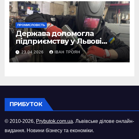
ПРОМИСЛОВІСТЬ
Держава допомогла
підприємству у Львові
відновити виробничі
23.04.2026
ІВАН ТРОЯН
потужності після атаки
російського БПЛА
ПРИБУТОК
© 2010-2026,
Prybutok.com.ua
. Львівське ділове онлайн-
видання. Новини бізнесу та економіки.