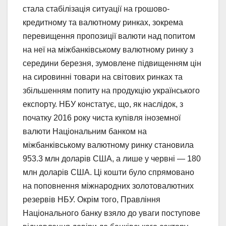
стала стабілізація ситуації на грошово-
кредитному та валютному ринках, зокрема
перевищення пропозиції валюти над попитом
на неї на міжбанківському валютному ринку з
середини березня, зумовлене підвищенням цін
на сировинні товари на світових ринках та
збільшенням попиту на продукцію українського
експорту. НБУ констатує, що, як наслідок, з
початку 2016 року чиста купівля іноземної
валюти Національним банком на
міжбанківському валютному ринку становила
953.3 млн доларів США, а лише у червні — 180
млн доларів США. Ці кошти було спрямовано
на поповнення міжнародних золотовалютних
резервів НБУ. Окрім того, Правління
Національного банку взяло до уваги поступове