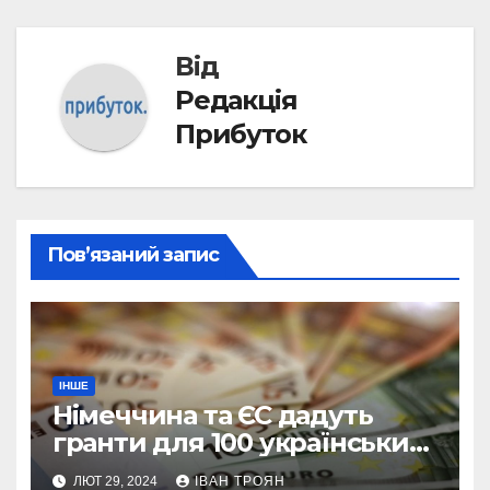
Від
Редакція
Прибуток
Пов’язаний запис
ІНШЕ
Німеччина та ЄС дадуть
гранти для 100 українських
підприємств
ЛЮТ 29, 2024
ІВАН ТРОЯН