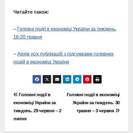
Читайте також:
–
Головні події в економіці України за тиждень.
16-20 травня
–
Архів усіх публікацій з підсумками головних
подій в економіці України
Навігація
Головні події в
Головні події в економіці
економіці України за
України за тиждень. 30
записів
тиждень. 29 червня – 2
травня – 3 червня
липня