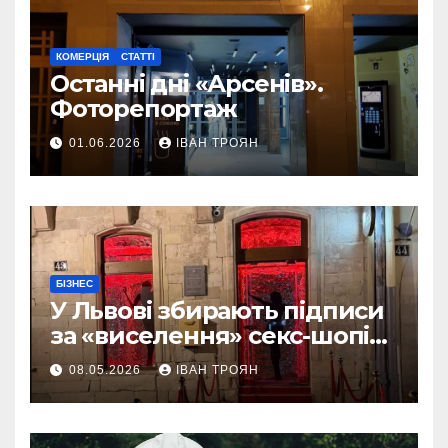
КОМЕРЦІЯ
СТАТТІ
Останні дні «Арсенів».
Фоторепортаж
01.06.2026
ІВАН ТРОЯН
БІЗНЕС
У Львові збирають підписи
за «виселення» секс-шопів
із центру міста
08.05.2026
ІВАН ТРОЯН