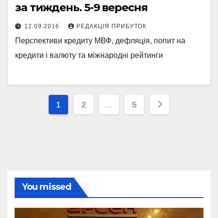
за тиждень. 5-9 вересня
12.09.2016
РЕДАКЦІЯ ПРИБУТОК
Перспективи кредиту МВФ, дефляція, попит на
кредити і валюту та міжнародні рейтинги
Posts
1
2
…
5
pagination
You missed