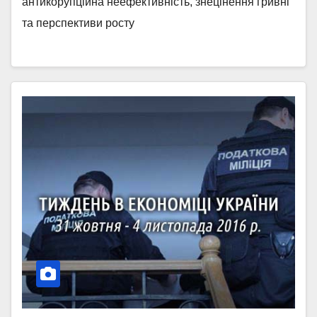
антикорупційна неефективність, знецінення гривні
та перспективи росту