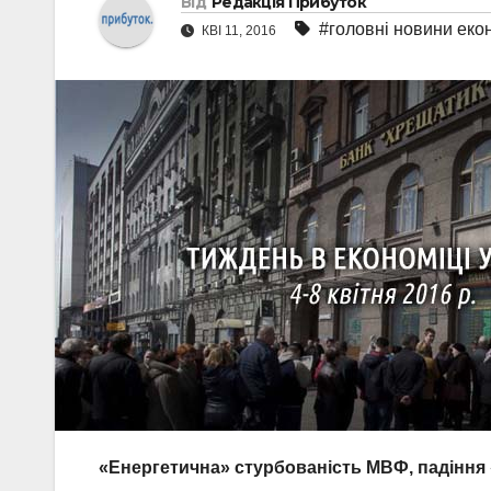
Від
Редакція Прибуток
#головні новини еко
КВІ 11, 2016
«Енергетична» стурбованість МВФ, падіння 