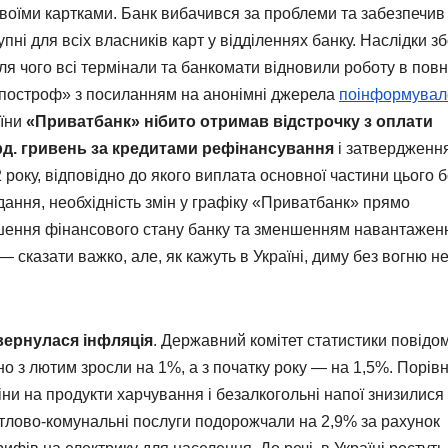
воїми картками. Банк вибачився за проблеми та забезпечив 
пні для всіх власників карт у відділеннях банку. Наслідки з
ісля чого всі термінали та банкомати відновили роботу в пов
«Апостроф» з посиланням на анонімні джерела
поінформувал
аїни
«Приватбанк» нібито отримав відстрочку з оплати
лрд. гривень за кредитами рефінансування
і затвердженн
року, відповідно до якого виплата основної частини цього б
дання, необхідність змін у графіку «Приватбанк» прямо
шення фінансового стану банку та зменшенням навантажен
 — сказати важко, але, як кажуть в Україні, диму без вогню н
вернулася інфляція
. Державний комітет статистики повідо
но з лютим зросли на 1%, а з початку року — на 1,5%. Порів
іни на продукти харчування і безалкогольні напої знизилися
итлово-комунальні послуги подорожчали на 2,9% за рахунок