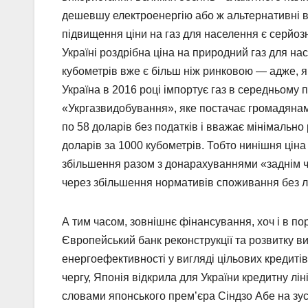
дешевшу електроенергію або ж альтернативні ви
підвищення ціни на газ для населення є серйоз
Україні роздрібна ціна на природний газ для нас
кубометрів вже є більш ніж ринковою — адже, я
Україна в 2016 році імпортує газ в середньому 
«Укргазвидобування», яке постачає громадянам г
по 58 доларів без податків і вважає мінімально
доларів за 1000 кубометрів. Тобто нинішня ціна 
збільшення разом з донарахуваннями «заднім ч
через збільшення нормативів споживання без ліч
А тим часом, зовнішнє фінансування, хоч і в по
Європейський банк реконструкції та розвитку в
енергоефективності у вигляді цільових кредиті
чергу, Японія відкрила для України кредитну ліні
словами японського прем’єра Сіндзо Абе на зу