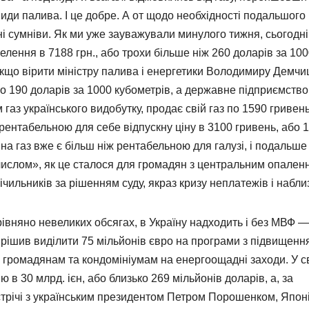
ди палива. І це добре. А от щодо необхідності подальшого
ні сумніви. Як ми уже зауважували минулого тижня, сьогодні
елення в 7188 грн., або трохи більше ніж 260 доларів за 10
кщо вірити міністру палива і енергетики Володимиру Демчи
по 190 доларів за 1000 кубометрів, а державне підприємство
аз українського видобутку, продає свій газ по 1590 гривень
 рентабельною для себе відпускну ціну в 3100 гривень, або 
на газ вже є більш ніж рентабельною для галузі, і подальше 
ислом», як це сталося для громадян з центральним опален
ильників за рішенням суду, якраз кризу неплатежів і набли
рівняно невеликих обсягах, в Україну надходить і без МВФ —
ирішив виділити 75 мільйонів євро на програми з підвищенн
в громадянам та кондомініумам на енергоощадні заходи. У 
ю в 30 млрд. ієн, або близько 269 мільйонів доларів, а, за
стрічі з українським президентом Петром Порошенком, Япон