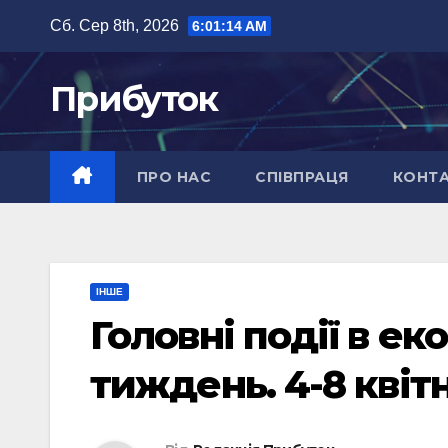
Перейти
Сб. Сер 8th, 2026
6:01:15 AM
до
вмісту
Прибуток
ПРО НАС
СПІВПРАЦЯ
КОНТ
ІНШЕ
Головні події в ек
тиждень. 4-8 квіт