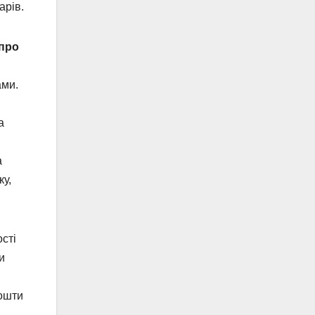
арів.
про
ами.
а
а
ку,
сті
и
кошти