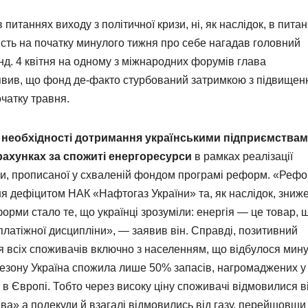
 питаннях виходу з політичної кризи, ні, як наслідок, в пита
сть на початку минулого тижня про себе нагадав головний
. 4 квітня на одному з міжнародних форумів глава
вив, що фонд де-факто стурбований затримкою з підвище
очатку травня.
необхідності дотримання українськими підприємствам
ахунках за спожиті енергоресурси
в рамках реалізації
ни, прописаної у схваленій фондом програмі реформ. «Реф
ня дефіцитом НАК «Нафтогаз України» та, як наслідок, зниж
ми стало те, що українці зрозуміли: енергія — це товар, 
платіжної дисципліни», — заявив він. Справді, позитивний
я всіх споживачів включно з населенням, що відбулося мин
сезону Україна спожила лише 50% запасів, нагромаджених у
и в Європі. Тобто через високу ціну споживачі відмовилися в
ва» а подекуди й взагалі відмовились від газу, перейшовши