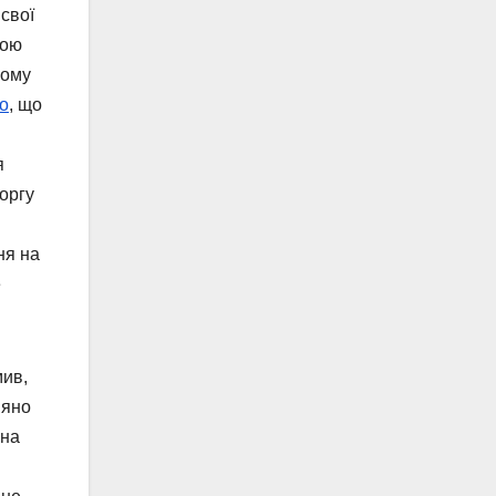
свої
бою
ному
о
, що
я
оргу
ня на
е
мив,
няно
 на