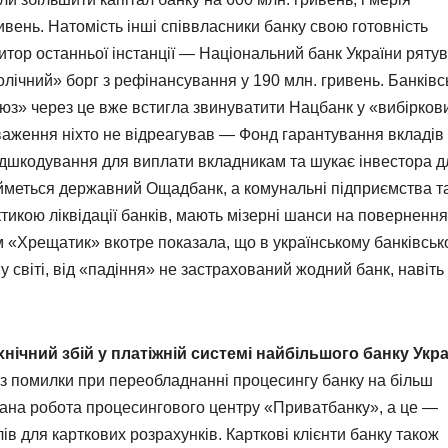
ивень. Натомість інші співвласники банку свою готовність
итор останньої інстанції — Національний банк України ряту
ічний» борг з рефінансування у 190 млн. гривень. Банківс
оюз» через це вже встигла звинуватити Нацбанк у «вибірков
ауваження ніхто не відреагував — Фонд гарантування вкладів
відшкодування для виплати вкладникам та шукає інвестора д
айметься державний Ощадбанк, а комунальні підприємства та
ктикою ліквідації банків, мають мізерні шанси на повернення
ом «Хрещатик» вкотре показала, що в українському банківсь
 світі, від «падіння» не застрахований жодний банк, навіть
хнічний збій у платіжній системі найбільшого банку Укр
ез помилки при переобладнанні процесингу банку на більш
ована робота процесингового центру «Приватбанку», а це —
ів для карткових розрахунків. Карткові клієнти банку також