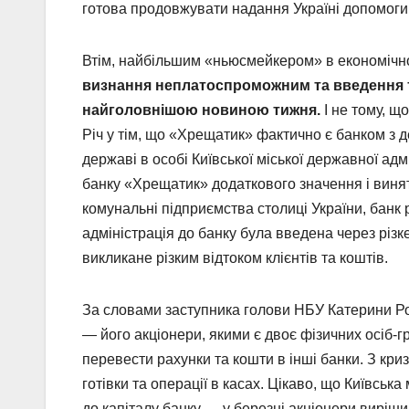
готова продовжувати надання Україні допомоги
Втім, найбільшим «ньюсмейкером» в економічно
визнання неплатоспроможним та введення т
найголовнішою новиною тижня.
І не тому, щ
Річ у тім, що «Хрещатик» фактично є банком з
державі в особі Київської міської державної адмі
банку «Хрещатик» додаткового значення і винят
комунальні підприємства столиці України, банк
адміністрація до банку була введена через різк
викликане різким відтоком клієнтів та коштів.
За словами заступника голови НБУ Катерини Ро
— його акціонери, якими є двоє фізичних осіб-г
перевести рахунки та кошти в інші банки. З криз
готівки та операції в касах. Цікаво, що Київськ
до капіталу банку — у березні акціонери вирішил