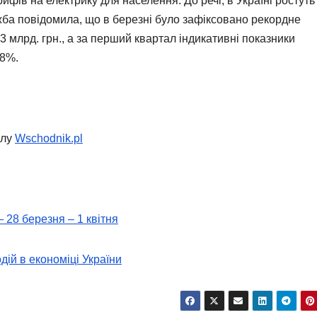
фів на електрику для населення. До речі, в Україні ростуть
жба повідомила, що в березні було зафіксовано рекордне
 млрд. грн., а за перший квартал індикативні показники
,8%.
алу
Wschodnik.pl
— 28 березня – 1 квітня
дій в економіці України