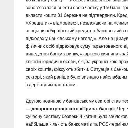
зобов’язалася внести свою частку у 150 млн. гр
вкласти кошти 31 березня не підтвердили. Кред
«Хрещатик» відмовився, незважаючи на «символ
асоціація «Український кредитно-банківський с
підходах у банківському нагляді». Але на ці з
фізичних осіб підраховує суму гарантованого 
виведення банку з ринку, «карткою киянина» з
клієнти-юридичні особи, які, за українською пра
своїх коштів, фіксують збитки. Ситуація з банк
секторі, який раніше було визнано найслабшим у
з державним капіталом.
Другою новиною у банківському секторі став
те
— дніпропетровського «Приватбанку»
. Чер
сучасну систему безпеки 4 квітня була заблок
найбільша кількість банкоматів та POS-термінал