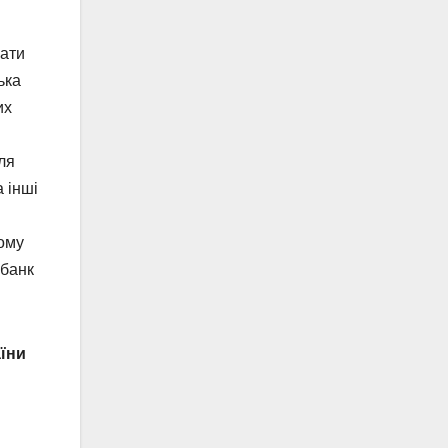
вати
ька
их
ля
 інші
кому
 банк
аїни