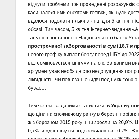
відчули проблеми при проведенні розрахунків с
каси належними обсягами готівки, які були досту
вдалося подолати тільки в кінці дня 5 квітня, п
обсязі. Тим часом, 5 квітня Інтернет-видання 
таємною постановою Національного банку Укр
простроченої заборгованості в сумі 18,7 м
нового графіку виплат боргу перед НБУ до 2022 
відтерміновується мінімум на рік. За даними ви
аргументував необхідністю недопущення погір
ліквідність. Чи пов’язані обидві події між собою
буває…
Тим часом, за даними статистики,
в Україну по
що ціни на споживчому ринку в березні порівня
ж з березнем 2015 року ціни зросли на 20,9%. Ц
0,7%, а одяг і взуття подорожчали на 10,7%. Ж