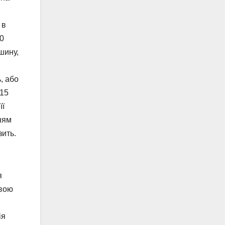
 в
00
шину,
, або
115
її
ням
зить.
я
свою
ія