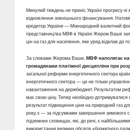
Минулий тиждень не приніс Україні прогресу ні в
відновлення зовнішнього фінансування. Натомі
кредитор України — Міжнародний валютний фонд
представництва МВФ в Україні Жером Ваше зая
цін на газ для населення, яке уряд відклав до п
За словами Жерома Ваше,
МВФ наполягає на 
громадянами платіжної дисципліни при розр
загальної реформи енергетичного сектора краї
енергетичного сектора — це не тільки управлін
навантаження на держбюджет. Результатом рефор
має свою ціну. Тепер необхідно дотримуватися 
результат підвищення ціни на природний газ дл
року, є — за підсумками завершення зимового 
підземних сховищах, які, до речі, є найбільшим
використання великих обсягів «блакитного пали