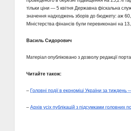
проведеного в березні підвищення на 25,2% тари
тільки ціни — 5 квітня Державна фіскальна слу
значення надходжень зборів до бюджету: аж 60,3
Міністерства фінансів були перевиконані на 13
Василь Сидорович
Матеріал опубліковано з дозволу редакції порт
Читайте також:
–
Головні події в економіці України за тиждень 
–
Архів усіх публікацій з підсумками головних по