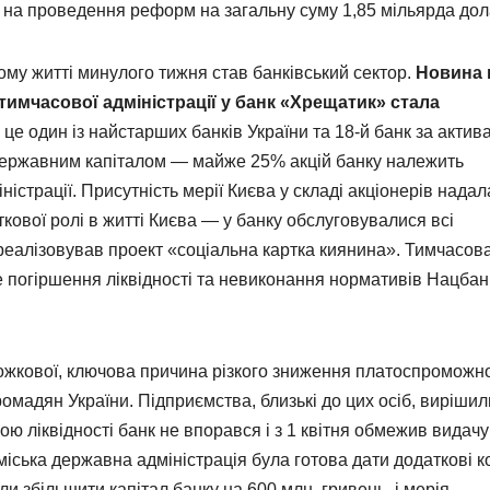
 на проведення реформ на загальну суму 1,85 мільярда дол
му житті минулого тижня став банківський сектор.
Новина 
имчасової адміністрації у банк «Хрещатик» стала
о це один із найстарших банків України та 18-й банк за актив
 державним капіталом — майже 25% акцій банку належить
ністрації. Присутність мерії Києва у складі акціонерів надал
кової ролі в житті Києва — у банку обслуговувалися всі
 реалізовував проект «соціальна картка киянина». Тимчасов
е погіршення ліквідності та невиконання нормативів Нацбан
жкової, ключова причина різкого зниження платоспроможно
ромадян України. Підприємства, близькі до цих осіб, вирішил
ою ліквідності банк не впорався і з 1 квітня обмежив видачу
а міська державна адміністрація була готова дати додаткові 
и збільшити капітал банку на 600 млн. гривень, і мерія