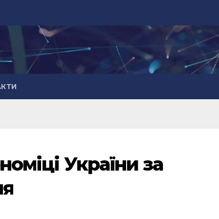
АКТИ
ономіці України за
ня