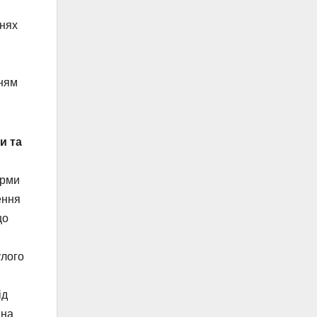
ннях
нням
и та
орми
ення
що
улого
ід
 на