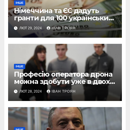
ІНШЕ
Німеччина та ЄС дадуть
гранти для 100 українських
підприємств
ЛЮТ 29, 2024
ІВАН ТРОЯН
ІНШЕ
Професію оператора дрона
можна здобути уже в двох
профтехах Львівщини
ЛЮТ 28, 2024
ІВАН ТРОЯН
ІНШЕ