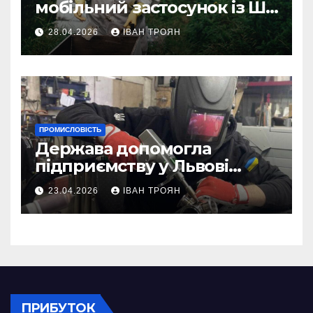
мобільний застосунок із ШІ-
асистентом для бджолярів
28.04.2026
ІВАН ТРОЯН
ПРОМИСЛОВІСТЬ
Держава допомогла
підприємству у Львові
відновити виробничі
23.04.2026
ІВАН ТРОЯН
потужності після атаки
російського БПЛА
ПРИБУТОК