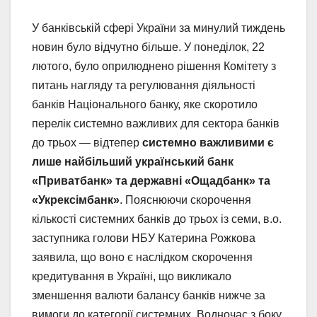
У банківській сфері України за минулий тиждень
новин було відчутно більше. У понеділок, 22
лютого, було оприлюднено рішення Комітету з
питань нагляду та регулювання діяльності
банків Національного банку, яке скоротило
перелік системно важливих для сектора банків
до трьох — відтепер
системно важливими є
лише найбільший український банк
«Приватбанк» та державні «Ощадбанк» та
«Укрексімбанк»
. Пояснюючи скорочення
кількості системних банків до трьох із семи, в.о.
заступника голови НБУ Катерина Рожкова
заявила, що воно є наслідком скорочення
кредитування в Україні, що викликало
зменшення валюти балансу банків нижче за
вимоги до категорії системних. Водночас з боку