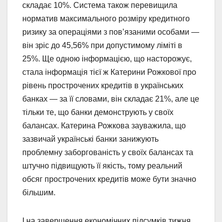
складає 10%. Система також перевищила
норматив максимального розміру кредитного
ризику за операціями з пов’язаними особами —
він зріс до 45,56% при допустимому ліміті в
25%. Ще одною інформацією, що насторожує,
стала інформація тієї ж Катерини Рожкової про
рівень прострочених кредитів в українських
банках — за її словами, він складає 21%, але це
тільки те, що банки демонструють у своїх
балансах. Катерина Рожкова зауважила, що
зазвичай українські банки занижують
проблемну заборгованість у своїх балансах та
штучно підвищують її якість, тому реальний
обсяг прострочених кредитів може бути значно
більшим.
І на завершення економічних підсумків тижня