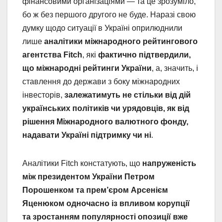
фінансовими організаціями — та це зрозуміло,
бо ж без першого другого не буде. Наразі свою
думку щодо ситуації в Україні оприлюднили
лише
аналітики міжнародного рейтингового
агентства Fitch
, які
фактично підтвердили,
що міжнародні рейтинги України
, а, значить, і
ставлення до держави з боку міжнародних
інвесторів,
залежатимуть не стільки від дій
українських політиків чи урядовців, як від
рішення Міжнародного валютного фонду,
надавати Україні підтримку чи ні
.
Аналітики Fitch констатують, що
напруженість
між президентом України Петром
Порошенком та прем’єром Арсенієм
Яценюком одночасно із впливом корупції
та зростанням популярності опозиції вже