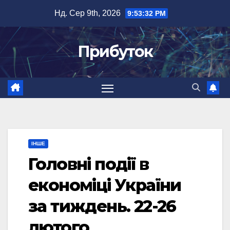
Перейти
Нд. Сер 9th, 2026
9:53:33 PM
до
вмісту
Прибуток
ІНШЕ
Головні події в
економіці України
за тиждень. 22-26
лютого