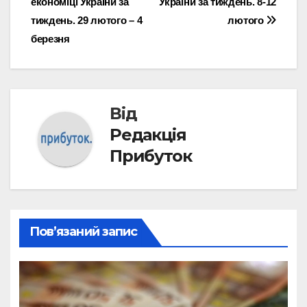
економіці України за
України за тиждень. 8-12
записів
тиждень. 29 лютого – 4
лютого
березня
Від
Редакція
Прибуток
Пов’язаний запис