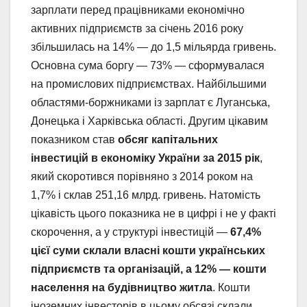
зарплати перед працівниками економічно
активних підприємств за січень 2016 року
збільшилась на 14% — до 1,5 мільярда гривень.
Основна сума боргу — 73% — сформувалася
на промислових підприємствах. Найбільшими
областями-боржниками із зарплат є Луганська,
Донецька і Харківська області. Другим цікавим
показником став
обсяг капітальних
інвестицій в економіку України за 2015 рік
,
який скоротився порівняно з 2014 роком на
1,7% і склав 251,16 млрд. гривень. Натомість
цікавість цього показника не в цифрі і не у факті
скорочення, а у структурі інвестицій —
67,4%
цієї суми склали власні кошти українських
підприємств та організацій, а 12% — кошти
населення на будівництво житла
. Кошти
іноземних інвесторів в цьому обсязі склали