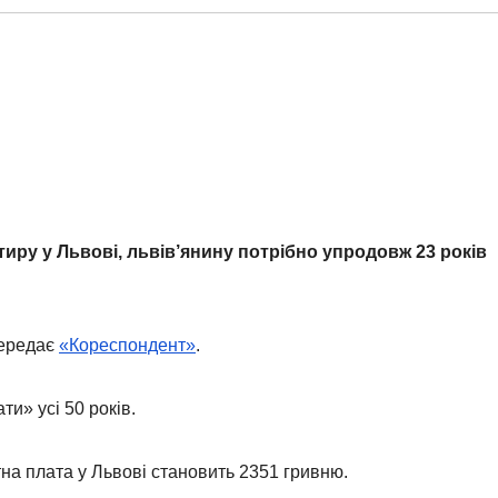
иру у Львові, львів’янину потрібно упродовж 23 років
передає
«Кореспондент»
.
ти» усі 50 років.
тна плата у Львові становить 2351 гривню.