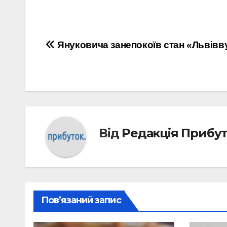
Навігація
Януковича занепокоїв стан «Львівв
записів
Від
Редакція Прибу
Пов’язаний запис