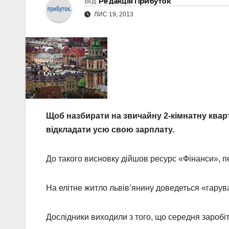
Від
Редакція Прибуток
ЛИС 19, 2013
Щоб назбирати на звичайну 2-кімнатну кварт
відкладати усю свою зарплату.
До такого висновку дійшов ресурс «Фінанси», 
На елітне житло львів’янину доведеться «гарува
Дослідники виходили з того, що середня заробі