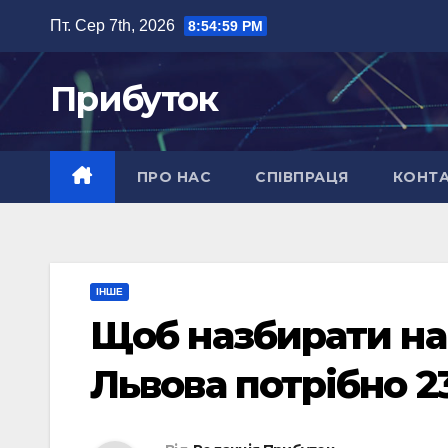
Перейти
Пт. Сер 7th, 2026
8:55:00 PM
до
вмісту
Прибуток
ПРО НАС
СПІВПРАЦЯ
КОНТ
ІНШЕ
Щоб назбирати на
Львова потрібно 2