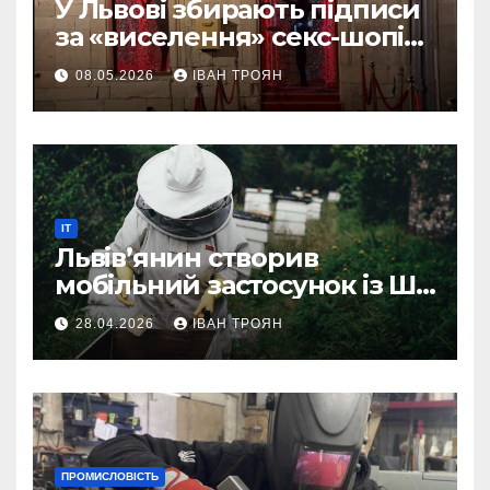
У Львові збирають підписи
за «виселення» секс-шопів
із центру міста
08.05.2026
ІВАН ТРОЯН
IT
Львів’янин створив
мобільний застосунок із ШІ-
асистентом для бджолярів
28.04.2026
ІВАН ТРОЯН
ПРОМИСЛОВІСТЬ