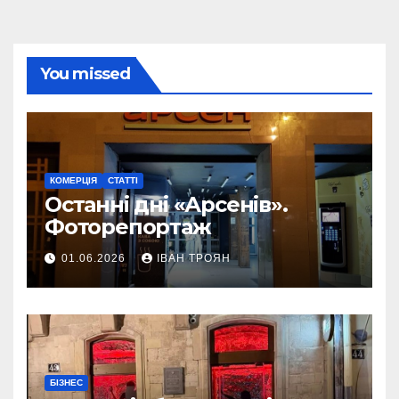
You missed
КОМЕРЦІЯ
СТАТТІ
Останні дні «Арсенів».
Фоторепортаж
01.06.2026
ІВАН ТРОЯН
БІЗНЕС