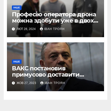
ІНШЕ
Професію оператора дрона
можна здобути уже в двох
профтехах Львівщини
ЛЮТ 28, 2024
ІВАН ТРОЯН
ІНШЕ
ВАКС постановив
примусово доставити
Дубневича до суду
ЖОВ 27, 2023
ІВАН ТРОЯН