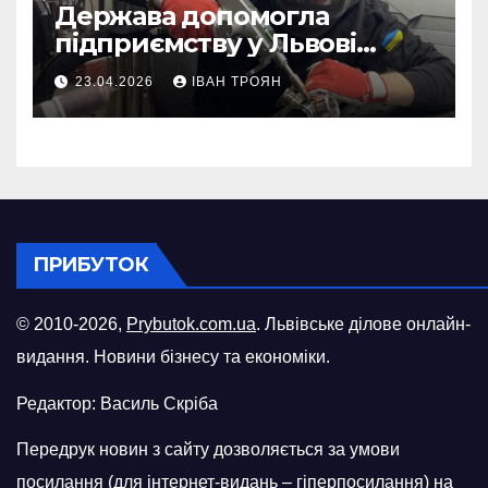
Держава допомогла
підприємству у Львові
відновити виробничі
23.04.2026
ІВАН ТРОЯН
потужності після атаки
російського БПЛА
ПРИБУТОК
© 2010-2026,
Prybutok.com.ua
. Львівське ділове онлайн-
видання. Новини бізнесу та економіки.
Редактор: Василь Скріба
Передрук новин з сайту дозволяється за умови
посилання (для інтернет-видань – гіперпосилання) на