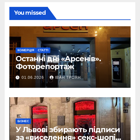
You missed
КОМЕРЦІЯ
СТАТТІ
Останні дні «Арсенів».
Фоторепортаж
01.06.2026
ІВАН ТРОЯН
БІЗНЕС
У Львові збирають підписи
за «виселення» секс-шопів