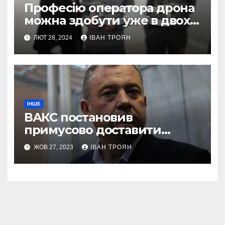
Професію оператора дрона
можна здобути уже в двох
профтехах Львівщини
ЛЮТ 28, 2024
ІВАН ТРОЯН
ІНШЕ
ВАКС постановив
примусово доставити
Дубневича до суду
ЖОВ 27, 2023
ІВАН ТРОЯН