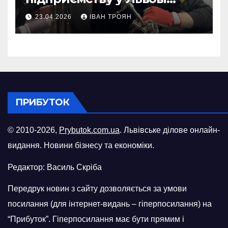
відновити виробничі
23.04.2026
ІВАН ТРОЯН
потужності після атаки
російського БПЛА
ПРИБУТОК
© 2010-2026,
Prybutok.com.ua
. Львівське ділове онлайн-
видання. Новини бізнесу та економіки.
Редактор: Василь Скріба
Передрук новин з сайту дозволяється за умови
посилання (для інтернет-видань – гіперпосилання) на
“Прибуток”. Гіперпосилання має бути прямим і