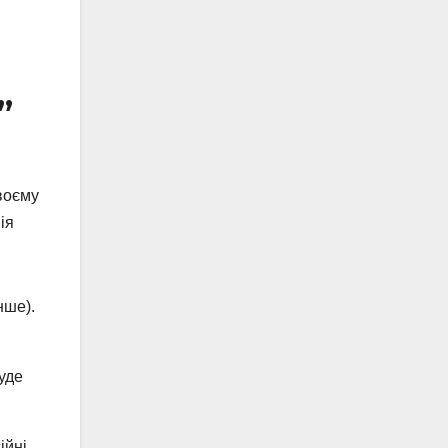
”
воєму
ія
нше).
уде
ійні