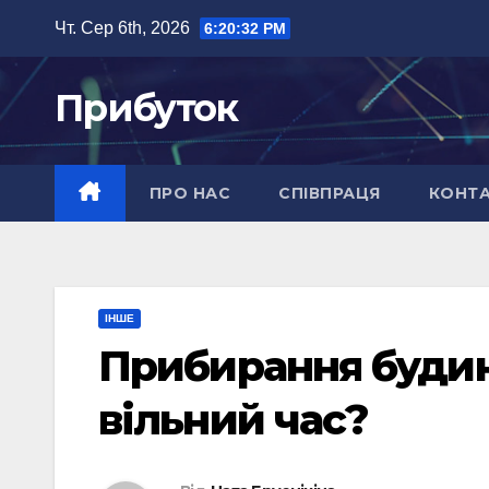
Перейти
Чт. Сер 6th, 2026
6:20:33 PM
до
вмісту
Прибуток
ПРО НАС
СПІВПРАЦЯ
КОНТ
ІНШЕ
Прибирання будинк
вільний час?