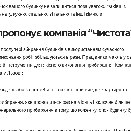
чок вашого будинку не залишиться поза увагою. Фахівці з
нату, кухню, спальню, вітальню та інші кімнати.
пропонує компанія “Чистота
 послуги зі збирання будинків з використанням сучасного
 виконання робіт збільшуються в рази. Працівники мають у с
ле й інструменти для якісного виконання прибирання. Компан
в у Львові:
день або за потреби (після свят, при виїзді з квартири та і
ибирання, яке проводиться раз на місяць і включає більше
енерального прибирання в тому, що кожен куточок будинку б
новому будинку після закінчення будівельних робіт. Профес