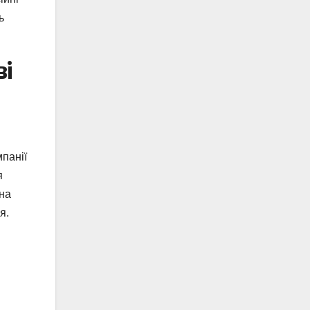
ь
ві
мпанії
я
на
я.