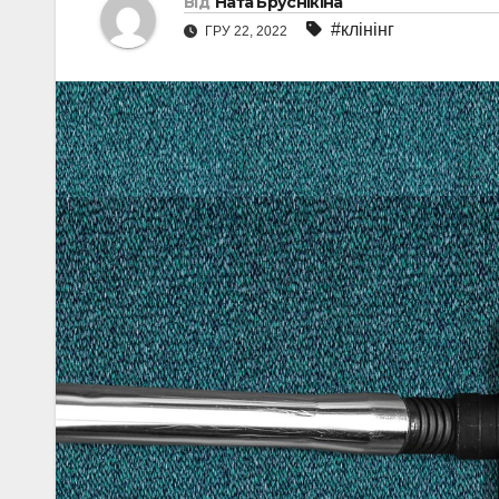
Від
Ната Бруснікіна
#клінінг
ГРУ 22, 2022