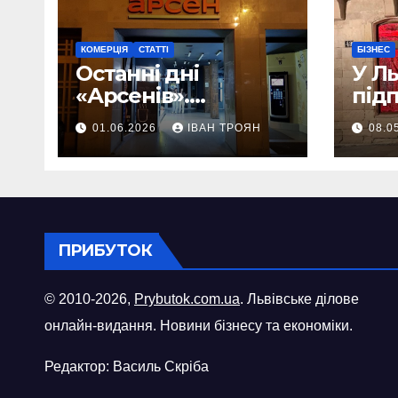
КОМЕРЦІЯ
СТАТТІ
БІЗНЕС
Останні дні
У Л
«Арсенів».
під
Фоторепортаж
«ви
01.06.2026
ІВАН ТРОЯН
08.0
шопі
міст
ПРИБУТОК
© 2010-2026,
Prybutok.com.ua
. Львівське ділове
онлайн-видання. Новини бізнесу та економіки.
Редактор: Василь Скріба