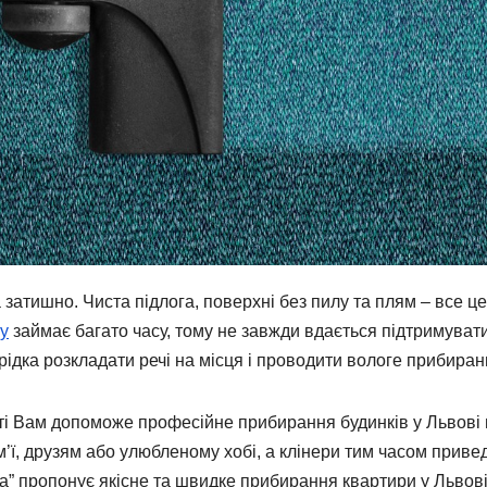
 затишно. Чиста підлога, поверхні без пилу та плям – все це
у
займає багато часу, тому не завжди вдається підтримуват
ідка розкладати речі на місця і проводити вологе прибиран
оті Вам допоможе професійне прибирання будинків у Львові 
ім’ї, друзям або улюбленому хобі, а клінери тим часом приве
та” пропонує якісне та швидке прибирання квартири у Львові