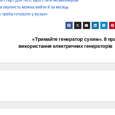
й старт для того, щоб стати мільйонером
на окупність можна вийти й за місяць
у треба готувати у вузах»
«Тримайте генератор сухим». 8 пр
використання електричних генераторів