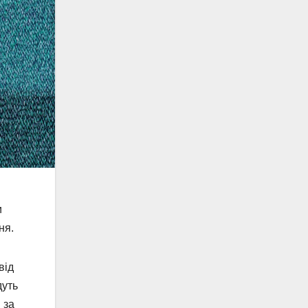
и
ня.
від
дуть
 за