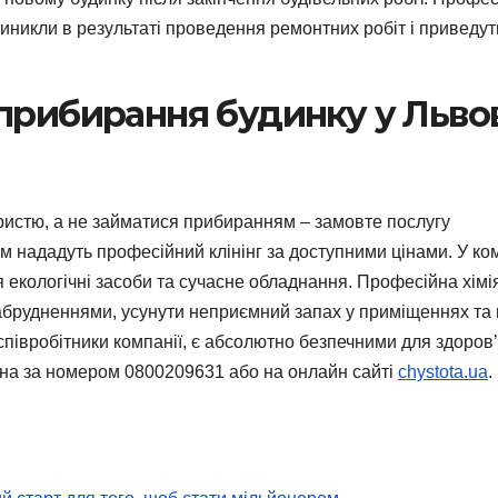
иникли в результаті проведення ремонтних робіт і приведут
прибирання будинку у Льво
ористю, а не займатися прибиранням – замовте послугу
ам нададуть професійний клінінг за доступними цінами. У ко
 екологічні засоби та сучасне обладнання. Професійна хімі
абрудненнями, усунути неприємний запах у приміщеннях та 
співробітники компанії, є абсолютно безпечними для здоров’
жна за номером 0800209631 або на онлайн сайті
chystota.ua
.