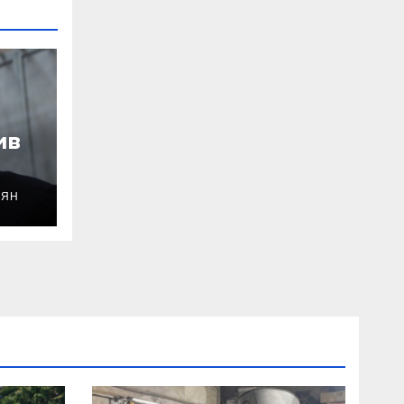
ив
ОЯН
уду