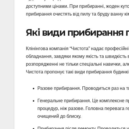
доступними цінами. При прибиранні, жоден куто
прибирання очистять від пилу та бруду ванну кім
Які види прибирання 
Клінінгова компанія “Чистота” надає професійні
обладнання, завдяки якому якість та швидкість
розпорядженні не тільки спеціальні навички, а
Чистота пропонує такі види прибирання будинкі
Разове прибирання. Проводиться раз на тиж
Генеральне прибирання. Це комплексне пр
процедур, ніж разове. Головна перевага г
очищений до блиску.
Прибирання після ремонту. Проводиться у 