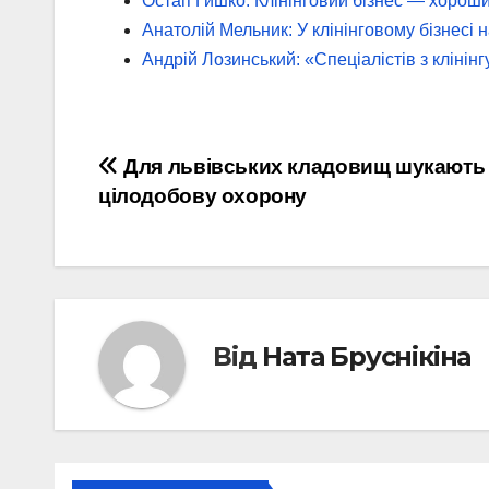
Остап Гишко: Клінінговий бізнес — хороши
Анатолій Мельник: У клінінговому бізнесі 
Андрій Лозинський: «Спеціалістів з клінінг
Навігація
Для львівських кладовищ шукають
цілодобову охорону
записів
Від
Ната Бруснікіна