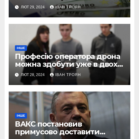
підприємств
ЛЮТ 29, 2024
ІВАН ТРОЯН
ІНШЕ
Професію оператора дрона
можна здобути уже в двох
профтехах Львівщини
ЛЮТ 28, 2024
ІВАН ТРОЯН
ІНШЕ
ВАКС постановив
примусово доставити