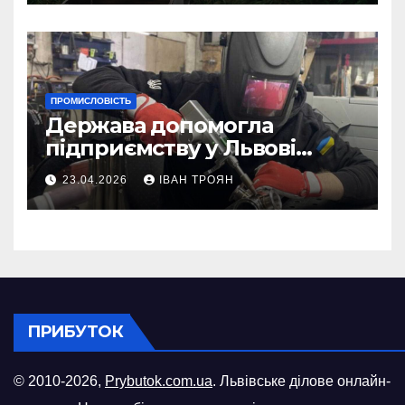
ПРОМИСЛОВІСТЬ
Держава допомогла
підприємству у Львові
відновити виробничі
23.04.2026
ІВАН ТРОЯН
потужності після атаки
російського БПЛА
ПРИБУТОК
© 2010-2026,
Prybutok.com.ua
. Львівське ділове онлайн-