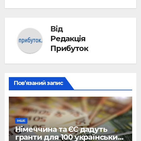
Від
Редакція
Прибуток
Пов’язаний запис
ІНШЕ
Німеччина та ЄС дадуть
гранти для 100 українських