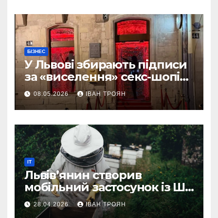
БІЗНЕС
У Львові збирають підписи
за «виселення» секс-шопів
із центру міста
08.05.2026
ІВАН ТРОЯН
IT
Львів’янин створив
мобільний застосунок із ШІ-
асистентом для бджолярів
28.04.2026
ІВАН ТРОЯН