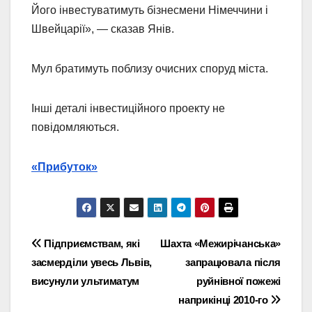
Його інвестуватимуть бізнесмени Німеччини і
Швейцарії», — сказав Янів.
Мул братимуть поблизу очисних споруд міста.
Інші деталі інвестиційного проекту не
повідомляються.
«Прибуток»
Навігація
Підприємствам, які
Шахта «Межирічанська»
засмерділи увесь Львів,
запрацювала після
записів
висунули ультиматум
руйнівної пожежі
наприкінці 2010-го