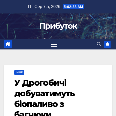
Перейти
Пт. Сер 7th, 2026
5:02:39 AM
до
вмісту
Прибуток
ІНШЕ
У Дрогобичі
добуватимуть
біопаливо з
багнюки