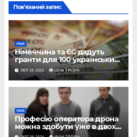
Пов’язаний запис
ІНШЕ
Німеччина та ЄС дадуть
гранти для 100 українських
підприємств
ЛЮТ 29, 2024
ІВАН ТРОЯН
ІНШЕ
Професію оператора дрона
можна здобути уже в двох
профтехах Львівщини