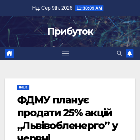
Перейти
Нд. Сер 9th, 2026
11:30:10 AM
до
вмісту
Прибуток
ІНШЕ
ФДМУ планує
продати 25% акцій
„Львівобленерго” у
червні