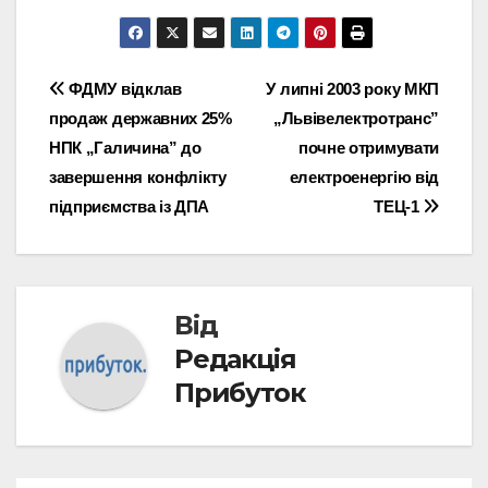
Навігація
ФДМУ відклав
У липні 2003 року МКП
продаж державних 25%
„Львівелектротранс”
записів
НПК „Галичина” до
почне отримувати
завершення конфлікту
електроенергію від
підприємства із ДПА
ТЕЦ-1
Від
Редакція
Прибуток