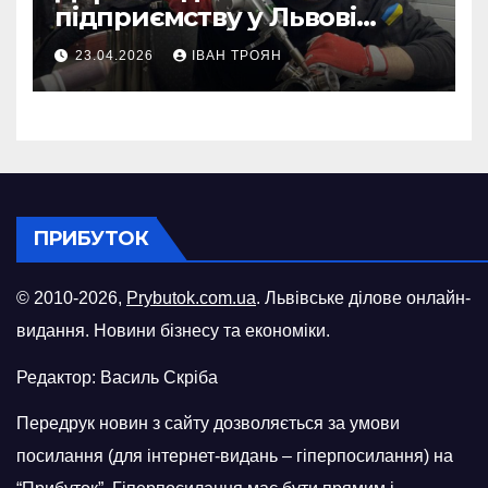
підприємству у Львові
відновити виробничі
23.04.2026
ІВАН ТРОЯН
потужності після атаки
російського БПЛА
ПРИБУТОК
© 2010-2026,
Prybutok.com.ua
. Львівське ділове онлайн-
видання. Новини бізнесу та економіки.
Редактор: Василь Скріба
Передрук новин з сайту дозволяється за умови
посилання (для інтернет-видань – гіперпосилання) на