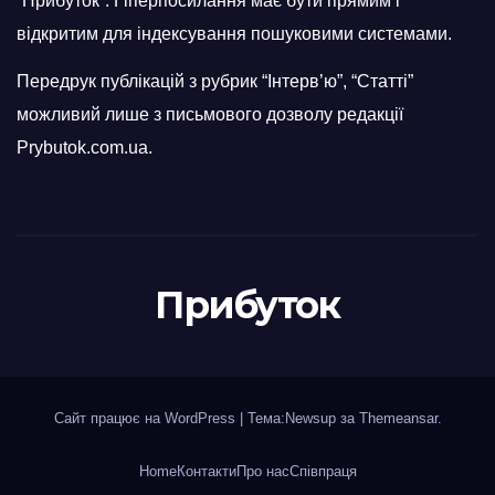
“Прибуток”. Гіперпосилання має бути прямим і
відкритим для індексування пошуковими системами.
Передрук публікацій з рубрик “Інтерв’ю”, “Статті”
можливий лише з письмового дозволу редакції
Prybutok.com.ua.
Прибуток
Сайт працює на WordPress
|
Тема:Newsup за
Themeansar
.
Home
Контакти
Про нас
Співпраця