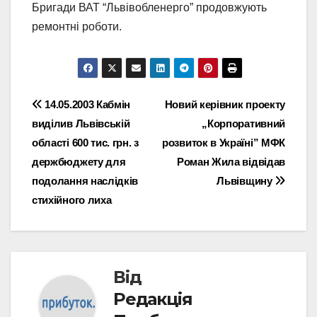
Бригади ВАТ “Львівобленерго” продовжують
ремонтні роботи.
Навігація
14.05.2003 Кабмін
Новий керівник проекту
виділив Львівській
„Корпоративний
записів
області 600 тис. грн. з
розвиток в Україні” МФК
держбюджету для
Роман Жила відвідав
подолання наслідків
Львівщину
стихійного лиха
Від
Редакція