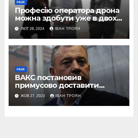
ІНШЕ
Професію оператора дрона
можна здобути уже в двох
профтехах Львівщини
ЛЮТ 28, 2024
ІВАН ТРОЯН
ІНШЕ
ВАКС постановив
примусово доставити
Дубневича до суду
ЖОВ 27, 2023
ІВАН ТРОЯН