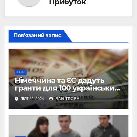
Прибуток
Пов’язаний запис
ІНШЕ
Німеччина та ЄС дадуть
гранти для 100 українських
підприємств
ЛЮТ 29, 2024
ІВАН ТРОЯН