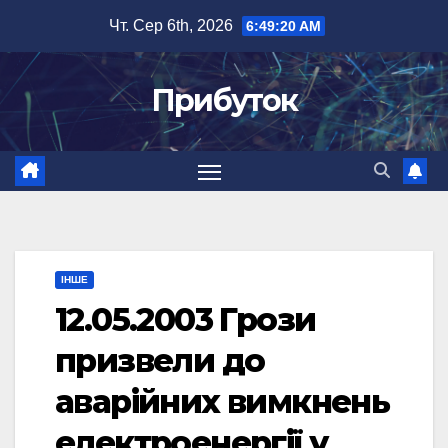
Перейти
Чт. Сер 6th, 2026
6:49:21 AM
до
вмісту
Прибуток
ІНШЕ
12.05.2003 Грози
призвели до
аварійних вимкнень
електроенергії у