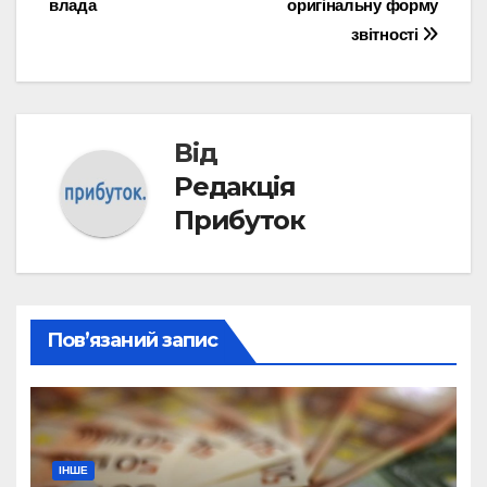
влада
оригінальну форму
звітності
Від
Редакція
Прибуток
Пов’язаний запис
ІНШЕ