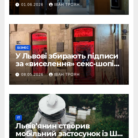
01.06.2026
ІВАН ТРОЯН
БІЗНЕС
У Львові збирають підписи
за «виселення» секс-шопів
із центру міста
08.05.2026
ІВАН ТРОЯН
IT
Львів’янин створив
мобільний застосунок із ШІ-