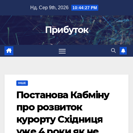
Перейти
Нд. Сер 9th, 2026
10:44:28 PM
до
вмісту
Прибуток
ІНШЕ
Постанова Кабміну
про розвиток
курорту Східниця
уже 4 роки як не