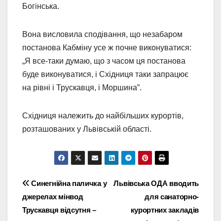
Богінська.
Вона висловила сподівання, що незабаром
постанова Кабміну усе ж почне виконуватися:
„Я все-таки думаю, що з часом ця постанова
буде виконуватися, і Східниця таки запрацює
на рівні і Трускавця, і Моршина”.
Східниця належить до найбільших курортів,
розташованих у Львівській області.
Навігація
Синегнійна паличка у
Львівська ОДА вводить
джерелах мінвод
для санаторно-
записів
Трускавця відсутня –
курортних закладів