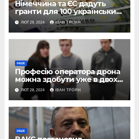
Німеччина та ЄС дадуть
гранти для 100 українських
підприємств
ЛЮТ 29, 2024
ІВАН ТРОЯН
ІНШЕ
Професію оператора дрона
можна здобути уже в двох
профтехах Львівщини
ЛЮТ 28, 2024
ІВАН ТРОЯН
ІНШЕ