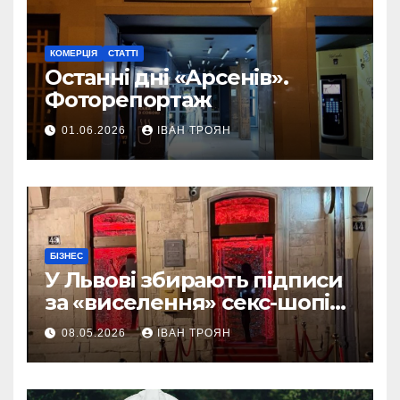
КОМЕРЦІЯ
СТАТТІ
Останні дні «Арсенів».
Фоторепортаж
01.06.2026
ІВАН ТРОЯН
БІЗНЕС
У Львові збирають підписи
за «виселення» секс-шопів
із центру міста
08.05.2026
ІВАН ТРОЯН