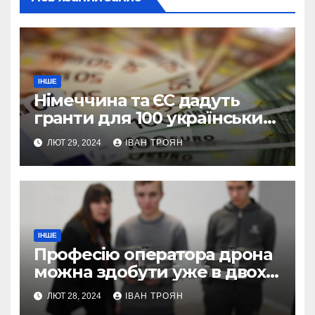
ІНШЕ
Німеччина та ЄС дадуть
гранти для 100 українських
підприємств
ЛЮТ 29, 2024
ІВАН ТРОЯН
ІНШЕ
Професію оператора дрона
можна здобути уже в двох
профтехах Львівщини
ЛЮТ 28, 2024
ІВАН ТРОЯН