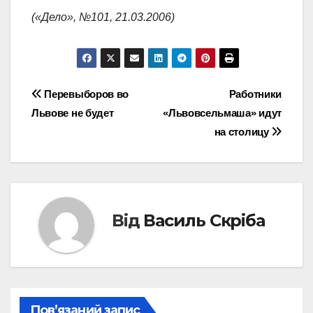
(«Дело», №101, 21.03.2006)
Навігація
Перевыборов во
Работники
Львове не будет
«Львовсельмаша» идут
записів
на столицу
Від
Василь Скріба
Пов’язаний запис