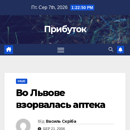
Перейти
Пт. Сер 7th, 2026
1:22:50 PM
до
вмісту
Прибуток
ІНШЕ
Во Львове
взорвалась аптека
Від
Василь Скріба
БЕР 21, 2006