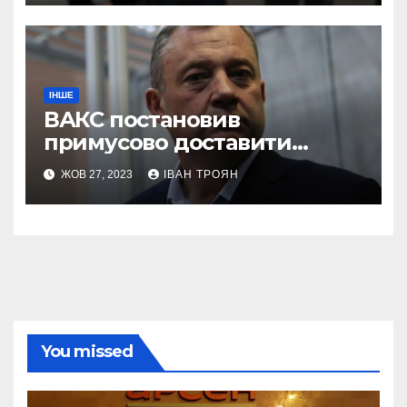
ІНШЕ
ВАКС постановив
примусово доставити
Дубневича до суду
ЖОВ 27, 2023
ІВАН ТРОЯН
You missed