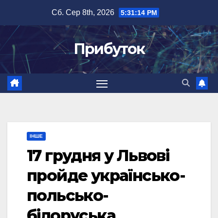
Перейти
Сб. Сер 8th, 2026
5:31:15 PM
до
вмісту
Прибуток
ІНШЕ
17 грудня у Львові
пройде українсько-
польсько-
білоруська