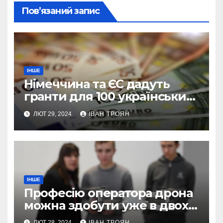
Пов’язаний запис
ІНШЕ
Німеччина та ЄС дадуть
гранти для 100 українських
підприємств
ЛЮТ 29, 2024
ІВАН ТРОЯН
ІНШЕ
Професію оператора дрона
можна здобути уже в двох
профтехах Львівщини
ЛЮТ 28, 2024
ІВАН ТРОЯН