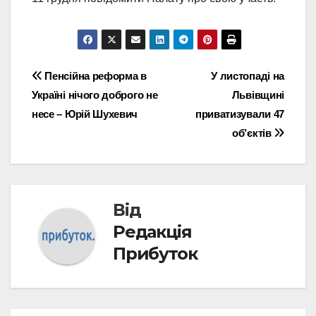
Навігація
Пенсійна реформа в
У листопаді на
Україні нічого доброго не
Львівщині
записів
несе – Юрій Шухевич
приватизували 47
об’єктів
Від
Редакція
Прибуток