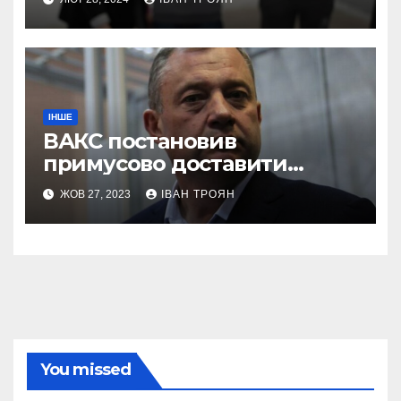
ІНШЕ
ВАКС постановив
примусово доставити
Дубневича до суду
ЖОВ 27, 2023
ІВАН ТРОЯН
You missed