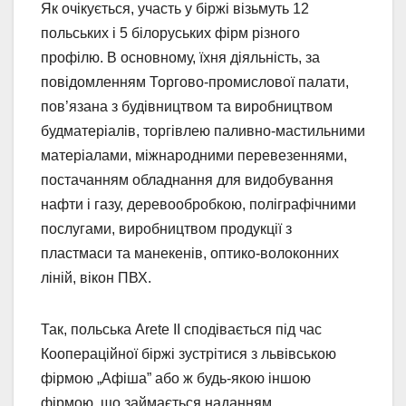
Як очікується, участь у біржі візьмуть 12
польських і 5 білоруських фірм різного
профілю. В основному, їхня діяльність, за
повідомленням Торгово-промислової палати,
пов’язана з будівництвом та виробництвом
будматеріалів, торгівлею паливно-мастильними
матеріалами, міжнародними перевезеннями,
постачанням обладнання для видобування
нафти і газу, деревообробкою, поліграфічними
послугами, виробництвом продукції з
пластмаси та манекенів, оптико-волоконних
ліній, вікон ПВХ.
Так, польська Arete II сподівається під час
Коопераційної біржі зустрітися з львівською
фірмою „Афіша” або ж будь-якою іншою
фірмою, що займається наданням