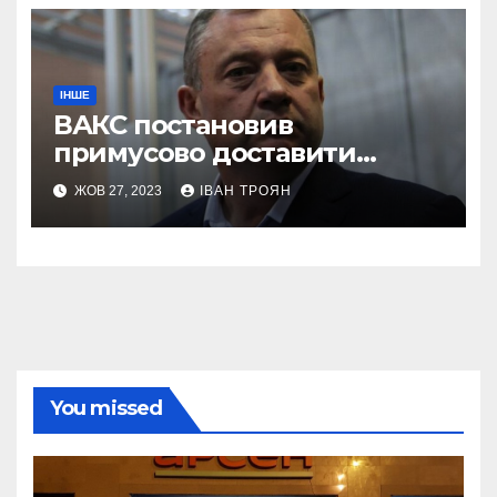
ІНШЕ
ВАКС постановив
примусово доставити
Дубневича до суду
ЖОВ 27, 2023
ІВАН ТРОЯН
You missed