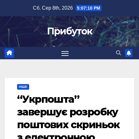
Перейти
Сб. Сер 8th, 2026
5:07:11 PM
до
вмісту
Прибуток
ІНШЕ
“Укрпошта”
завершує розробку
поштових скриньок
з електронною