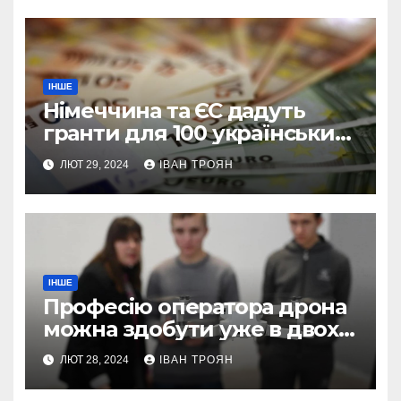
ІНШЕ
Німеччина та ЄС дадуть
гранти для 100 українських
підприємств
ЛЮТ 29, 2024
ІВАН ТРОЯН
ІНШЕ
Професію оператора дрона
можна здобути уже в двох
профтехах Львівщини
ЛЮТ 28, 2024
ІВАН ТРОЯН