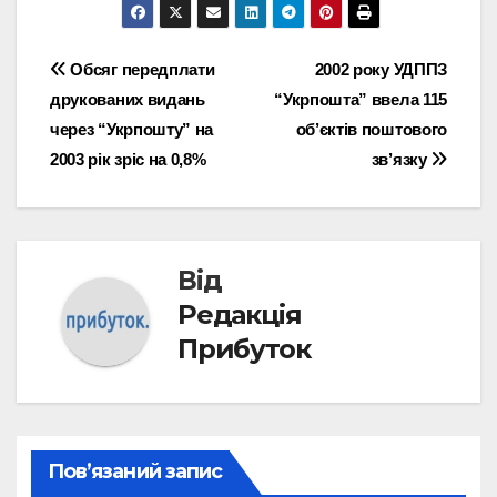
Навігація
Обсяг передплати
2002 року УДППЗ
друкованих видань
“Укрпошта” ввела 115
записів
через “Укрпошту” на
об’єктів поштового
2003 рік зріс на 0,8%
зв’язку
Від
Редакція
Прибуток
Пов’язаний запис