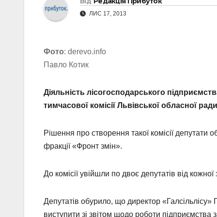
Від
Редакція Прибуток
ЛИС 17, 2013
Фото
: derevo.info
Павло Котик
Діяльність лісогосподарського підприємств
тимчасової комісії Львівської обласної рад
Рішення про створення такої комісії депутати о
фракції «Фронт змін».
До комісії увійшли по двоє депутатів від кожної 
Депутатів обурило, що директор «Галсільлісу» 
виступити зі звітом щодо роботи підприємства за