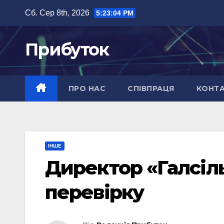
Перейти
Сб. Сер 8th, 2026
5:23:05 PM
до
вмісту
Прибуток
ПРО НАС
СПІВПРАЦЯ
КОНТ
ІНШЕ
Директор «Галсіль
перевірку