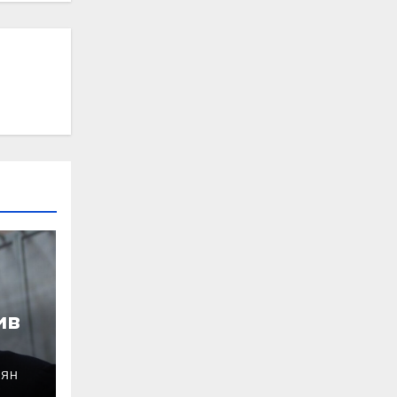
ив
ОЯН
уду