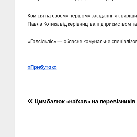
Комісія на своєму першому засіданні, як виріш
Павла Котика від керівництва підприємством та 
«Галсільліс» — обласне комунальне спеціалізо
«Прибуток»
Навігація
Цимбалюк «наїхав» на перевізників
записів