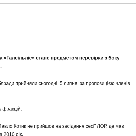
а «Галсільліс» стане предметом перевірки з боку
и.
блради прийняли сьогодні, 5 липня, за пропозицією членів
з фракцій.
Павло Котик не прийшов на засідання сесії ЛОР, де мав
 2010 рік.