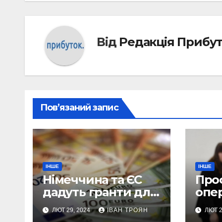
Від
Редакція Прибу
Пов’язаний запис
ІНШЕ
ІНШЕ
Німеччина та ЄС
Про
дадуть гранти для
опе
100 українських
мож
ЛЮТ 29, 2024
ІВАН ТРОЯН
ЛЮТ 2
підприємств
уже 