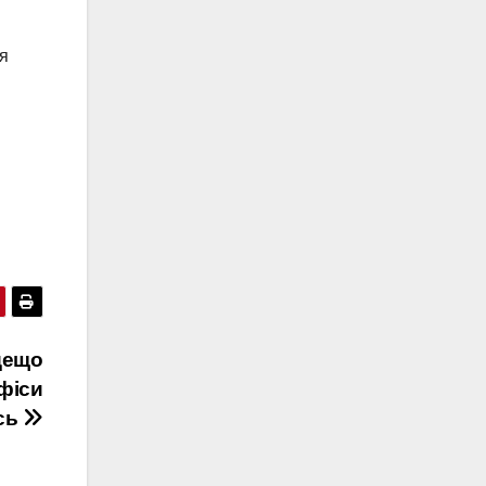
ня
дещо
фіси
ись