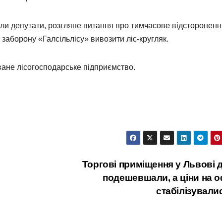
или депутати, розгляне питання про тимчасове відсторонен
заборону «Галсільлісу» вивозити ліс-кругляк.
ване лісогосподарське підприємство.
Торгові приміщення у Львові 
подешевшали, а ціни на о
стабілізувал