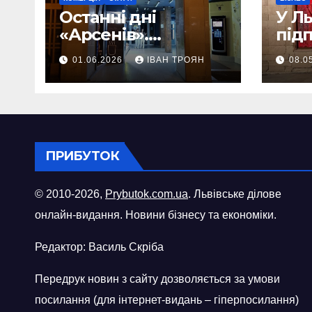
Останні дні
У Л
«Арсенів».
під
Фоторепортаж
«ви
01.06.2026
ІВАН ТРОЯН
08.0
шопі
міст
ПРИБУТОК
© 2010-2026,
Prybutok.com.ua
. Львівське ділове
онлайн-видання. Новини бізнесу та економіки.
Редактор: Василь Скріба
Передрук новин з сайту дозволяється за умови
посилання (для інтернет-видань – гіперпосилання)