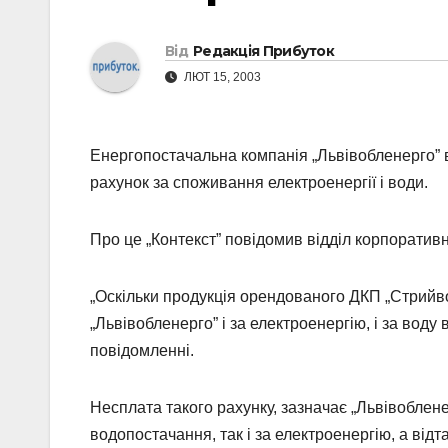
Від
Редакція Прибуток
ЛЮТ 15, 2003
Енергопостачальна компанія „Львівобленерго” 
рахунок за споживання електроенергії і води.
Про це „Контекст” повідомив відділ корпоратив
„Оскільки продукція орендованого ДКП „Стрийв
„Львівобленерго” і за електроенергію, і за вод
повідомленні.
Несплата такого рахунку, зазначає „Львівоблен
водопостачання, так і за електроенергію, а відт