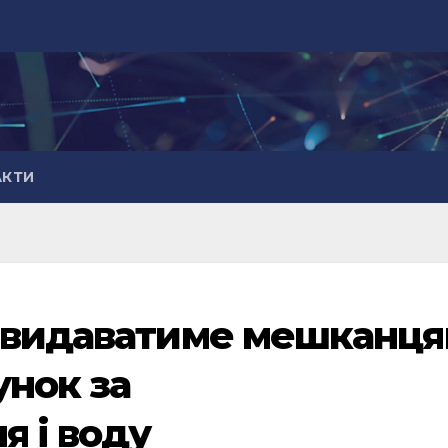
АКТИ
” видаватиме мешканц
унок за
я і воду