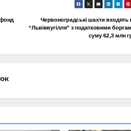
 фонд
Червоноградські шахти входять 
“Львіввугілля” з податковими боргам
суму 62,3 млн 
ток