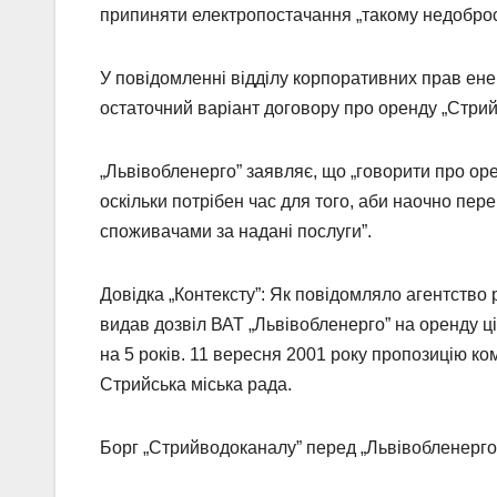
припиняти електропостачання „такому недоброс
У повідомленні відділу корпоративних прав ен
остаточний варіант договору про оренду „Стри
„Львівобленерго” заявляє, що „говорити про о
оскільки потрібен час для того, аби наочно пер
споживачами за надані послуги”.
Довідка „Контексту”: Як повідомляло агентство
видав дозвіл ВАТ „Львівобленерго” на оренду 
на 5 років. 11 вересня 2001 року пропозицію к
Стрийська міська рада.
Борг „Стрийводоканалу” перед „Львівобленерго” 