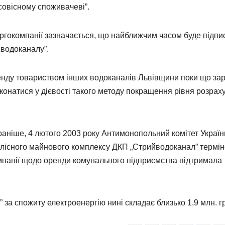
овісному споживачеві”.
ергокомпанії зазначається, що найближчим часом буде підпи
йводоканалу”.
ренду товариством інших водоканалів Львівщини поки що за
еконатися у дієвості такого методу покращення рівня розрах
 раніше, 4 лютого 2003 року Антимонопольний комітет Україн
цілісного майнового комплексу ДКП „Стрийводоканал” термі
омпанії щодо оренди комунального підприємства підтримала
за спожиту електроенергію нині складає близько 1,9 млн. г