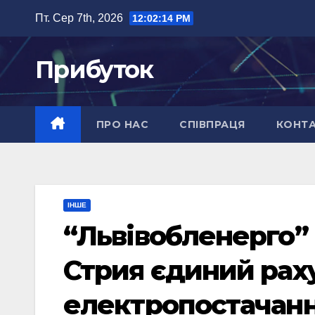
Перейти
Пт. Сер 7th, 2026
12:02:15 PM
до
вмісту
Прибуток
ПРО НАС
СПІВПРАЦЯ
КОНТ
ІНШЕ
“Львівобленерго
Стрия єдиний рах
електропостачанн