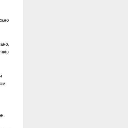
сано
рано,
унків
и
ном
рн.