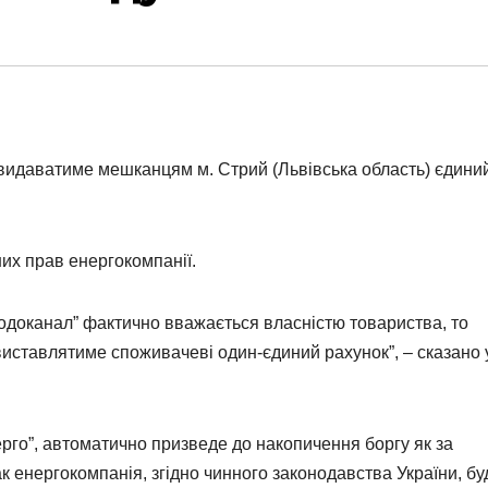
видаватиме мешканцям м. Стрий (Львівська область) єдини
них прав енергокомпанії.
одоканал” фактично вважається власністю товариства, то
у виставлятиме споживачеві один-єдиний рахунок”, – сказано 
ерго”, автоматично призведе до накопичення боргу як за
ак енергокомпанія, згідно чинного законодавства України, бу