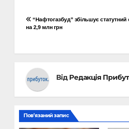
Навігація
“Нафтогазбуд” збільшує статутний
на 2,9 млн грн
записів
Від
Редакція Прибу
Пов’язаний запис