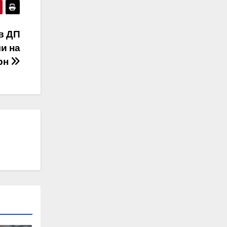
в ДП
и на
грн