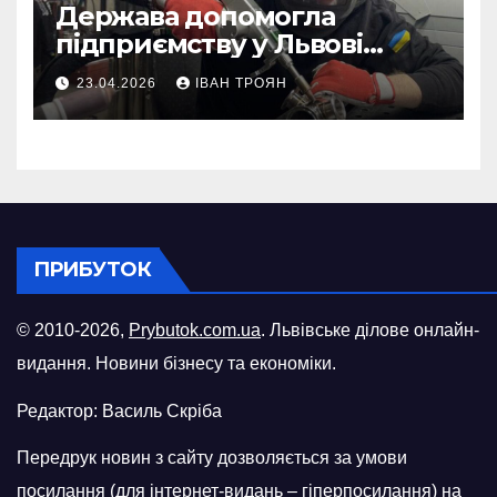
Держава допомогла
підприємству у Львові
відновити виробничі
23.04.2026
ІВАН ТРОЯН
потужності після атаки
російського БПЛА
ПРИБУТОК
© 2010-2026,
Prybutok.com.ua
. Львівське ділове онлайн-
видання. Новини бізнесу та економіки.
Редактор: Василь Скріба
Передрук новин з сайту дозволяється за умови
посилання (для інтернет-видань – гіперпосилання) на