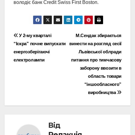
володіє банк Credit Swiss First Boston.
Навігація
У 2-му кварталі
М.Сендак збирається
“Іскра” почне випускати
винести на розгляд сесії
записів
енергозберігаючі
Львівської облради
електролампи
питання про тимчасову
заборону ввозити в
область товари
“іншообласного”
виробництва
Від
Редакція