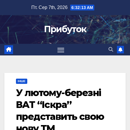
Перейти
Пт. Сер 7th, 2026
6:32:13 AM
до
вмісту
Прибуток
ІНШЕ
У лютому-березні
ВАТ “Іскра”
представить свою
нову ТМ