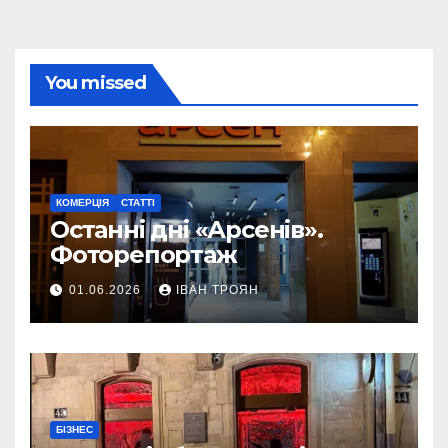
You missed
КОМЕРЦІЯ
СТАТТІ
Останні дні «Арсенів».
Фоторепортаж
01.06.2026
ІВАН ТРОЯН
БІЗНЕС