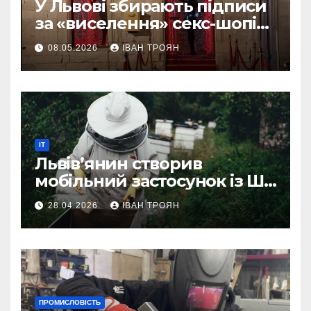
У Львові збирають підписи
за «виселення» секс-шопів
із центру міста
08.05.2026
ІВАН ТРОЯН
IT
Львів’янин створив
мобільний застосунок із ШІ-
асистентом для бджолярів
28.04.2026
ІВАН ТРОЯН
ПРОМИСЛОВІСТЬ