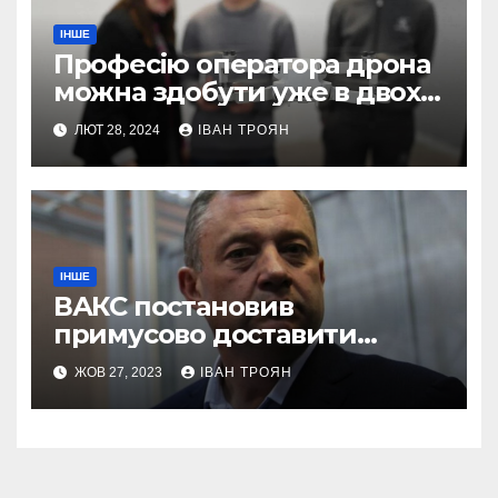
ІНШЕ
Професію оператора дрона
можна здобути уже в двох
профтехах Львівщини
ЛЮТ 28, 2024
ІВАН ТРОЯН
ІНШЕ
ВАКС постановив
примусово доставити
Дубневича до суду
ЖОВ 27, 2023
ІВАН ТРОЯН