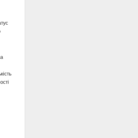
атус
о
за
кість
ості