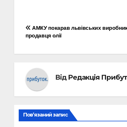
Навігація
АМКУ покарав львівських виробник
продавця олії
записів
Від
Редакція Прибу
Пов’язаний запис