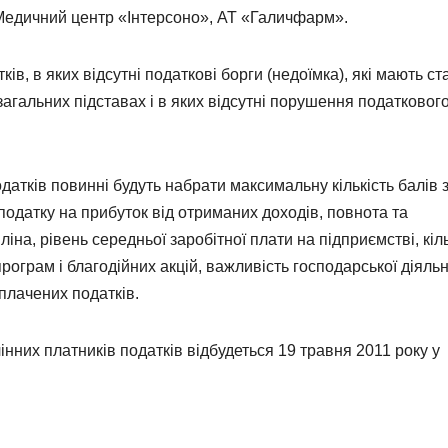
Медичний центр «Інтерсоно», АТ «Галичфарм».
ів, в яких відсутні податкові борги (недоїмка), які мають ст
агальних підставах і в яких відсутні порушення податковог
атків повинні будуть набрати максимальну кількість балів 
одатку на прибуток від отриманих доходів, повнота та
іна, рівень середньої заробітної плати на підприємстві, кіль
рограм і благодійних акцій, важливість господарської діяльн
сплачених податків.
них платників податків відбудеться 19 травня 2011 року у