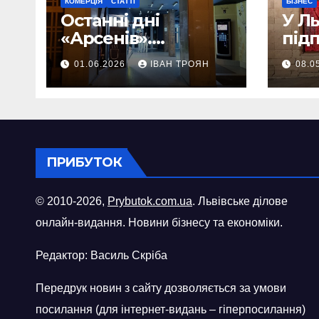
КОМЕРЦІЯ
СТАТТІ
БІЗНЕС
Останні дні
У Л
«Арсенів».
під
Фоторепортаж
«ви
01.06.2026
ІВАН ТРОЯН
08.0
шопі
міст
ПРИБУТОК
© 2010-2026,
Prybutok.com.ua
. Львівське ділове
онлайн-видання. Новини бізнесу та економіки.
Редактор: Василь Скріба
Передрук новин з сайту дозволяється за умови
посилання (для інтернет-видань – гіперпосилання)