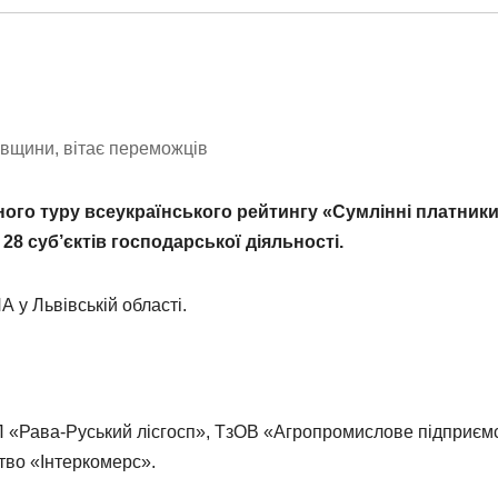
івщини, вітає переможців
ного туру всеукраїнського рейтингу «Сумлінні платник
28 суб’єктів господарської діяльності.
 у Львівській області.
 «Рава-Руський лісгосп», ТзОВ «Агропромислове підприєм
тво «Інтеркомерс».