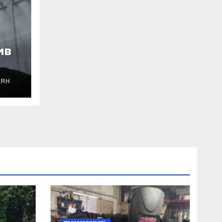
ив
ОЯН
уду