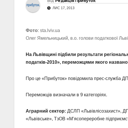
Від
Редакція Прибуток
ЛИС 17, 2013
Фото
: sta.lviv.ua
Олег Ямельницький, в.о. голови податкової Льв
На Львівщині підбили результати регіональ
податків-2010», переможцями якого названо 
Про це «Прибуток» повідомила прес-служба ДПА
Переможців визначали в 9 категоріях.
Аграрний сектор:
ДСЛП «Львівлісозахист», ДП
«Львівське», ТзОВ «М’ясопереробне підприємс