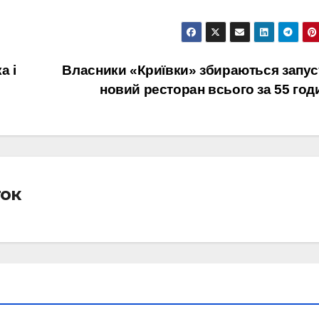
а і
Власники «Криївки» збираються запус
новий ресторан всього за 55 го
ток