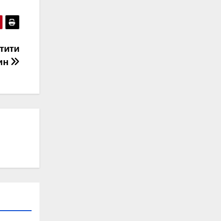
тити
дин