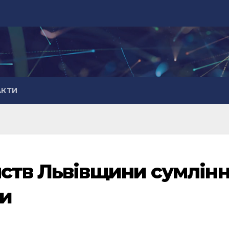
АКТИ
ств Львівщини сумлін
ки