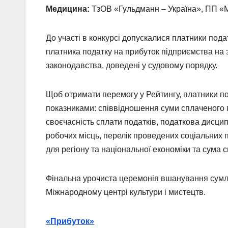
Медицина:
ТзОВ «Гульдманн – Україна», ПП «
До участі в конкурсі допускалися платники податк
платника податку на прибуток підприємства на з
законодавства, доведені у судовому порядку.
Щоб отримати перемогу у Рейтингу, платники под
показниками: співвідношення суми сплаченого п
своєчасність сплати податків, податкова дисципл
робочих місць, перелік проведених соціальних п
для регіону та національної економіки та сума 
Фінальна урочиста церемонія вшанування сумлін
Міжнародному центрі культури і мистецтв.
«Прибуток»