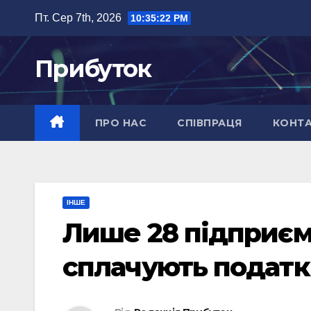
Перейти
Пт. Сер 7th, 2026
10:35:23 PM
до
вмісту
Прибуток
ПРО НАС
СПІВПРАЦЯ
КОНТ
ІНШЕ
Лише 28 підприєм
сплачують подат