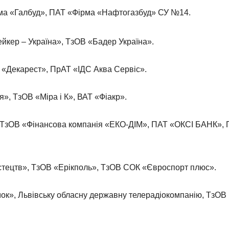
ма «Галбуд», ПАТ «Фірма «Нафтогазбуд» СУ №14.
кер – Україна», ТзОВ «Бадер Україна».
«Декарест», ПрАТ «ІДС Аква Сервіс».
», ТзОВ «Міра і К», ВАТ «Фіакр».
ТзОВ «Фінансова компанія «ЕКО-ДІМ», ПАТ «ОКСІ БАНК»,
тецтв», ТзОВ «Ерікполь», ТзОВ СОК «Євроспорт плюс».
к», Львівську обласну державну телерадіокомпанію, ТзОВ