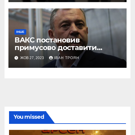
ІНШЕ
ВАКС постановив
примусово доставити
Дубневича до суду
ЖОВ 27, 2023
ІВАН ТРОЯН
You missed