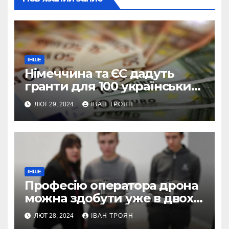
ІНШЕ
Німеччина та ЄС дадуть
гранти для 100 українських
підприємств
ЛЮТ 29, 2024
ІВАН ТРОЯН
ІНШЕ
Професію оператора дрона
можна здобути уже в двох
профтехах Львівщини
ЛЮТ 28, 2024
ІВАН ТРОЯН