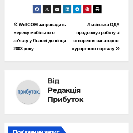
Навігація
WellCOM запровадить
Львівська ОДА
мережу мобільного
продовжує роботу зі
записів
зв’язку у Львові до кінця
створення санаторно-
2003 року
курортного порталу
Від
Редакція
Прибуток
Пов’язаний запис