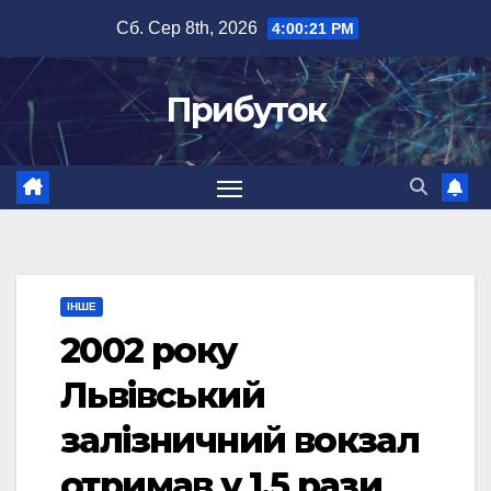
Перейти
Сб. Сер 8th, 2026
4:00:22 PM
до
вмісту
Прибуток
ІНШЕ
2002 року
Львівський
залізничний вокзал
отримав у 1,5 рази