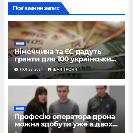
Пов’язаний запис
ІНШЕ
Німеччина та ЄС дадуть
гранти для 100 українських
підприємств
ЛЮТ 29, 2024
ІВАН ТРОЯН
ІНШЕ
Професію оператора дрона
можна здобути уже в двох
профтехах Львівщини