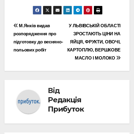
Навігація
М.Янків видав
У ЛЬВІВСЬКІЙ ОБЛАСТІ
розпорядження про
ЗРОСТАЮТЬ ЦІНИ НА
записів
підготовку до весняно-
ЯЙЦЯ, ФРУКТИ, ОВОЧІ,
польових робіт
КАРТОПЛЮ, ВЕРШКОВЕ
МАСЛО І МОЛОКО
Від
Редакція
Прибуток