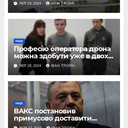
підприємств
ЛЮТ 29, 2024
ІВАН ТРОЯН
ІНШЕ
Професію оператора дрона
можна здобути уже в двох
профтехах Львівщини
ЛЮТ 28, 2024
ІВАН ТРОЯН
ІНШЕ
ВАКС постановив
примусово доставити
Дубневича до суду