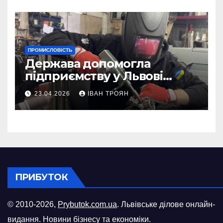
ПРОМИСЛОВІСТЬ
Держава допомогла
підприємству у Львові
відновити виробничі
23.04.2026
ІВАН ТРОЯН
потужності після атаки
російського БПЛА
ПРИБУТОК
© 2010-2026,
Prybutok.com.ua
. Львівське ділове онлайн-
видання. Новини бізнесу та економіки.