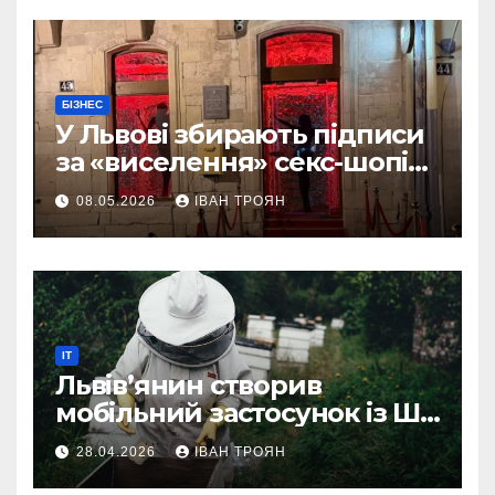
БІЗНЕС
У Львові збирають підписи
за «виселення» секс-шопів
із центру міста
08.05.2026
ІВАН ТРОЯН
IT
Львів’янин створив
мобільний застосунок із ШІ-
асистентом для бджолярів
28.04.2026
ІВАН ТРОЯН