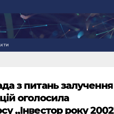
АКТИ
ада з питань залучення
цій оголосила
су „Інвестор року 2002