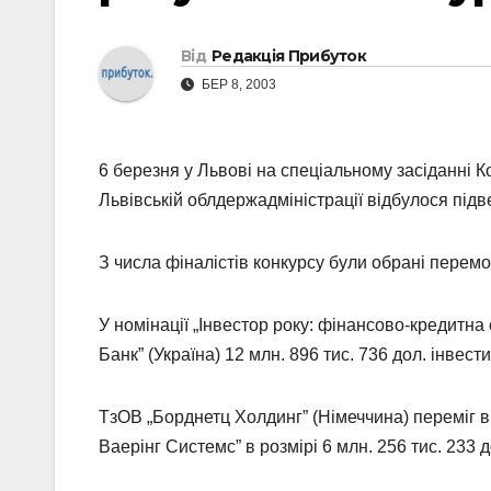
Від
Редакція Прибуток
БЕР 8, 2003
6 березня у Львові на спеціальному засіданні К
Львівській облдержадміністрації відбулося підв
З числа фіналістів конкурсу були обрані перемож
У номінації „Інвестор року: фінансово-кредитна
Банк” (Україна) 12 млн. 896 тис. 736 дол. інвести
ТзОВ „Борднетц Холдинг” (Німеччина) переміг в 
Ваерінг Системс” в розмірі 6 млн. 256 тис. 233 д