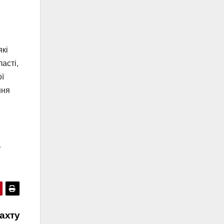
які
асті,
ої
ння
ь
ахту