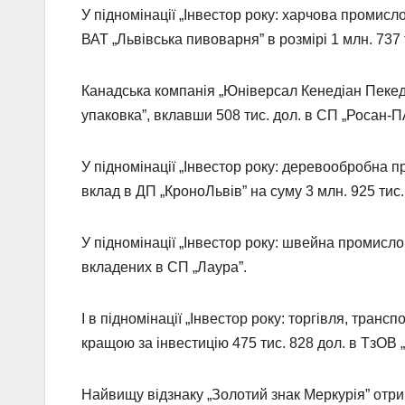
У підномінації „Інвестор року: харчова промисл
ВАТ „Львівська пивоварня” в розмірі 1 млн. 737 
Канадська компанія „Юніверсал Кенедіан Пекеджі
упаковка”, вклавши 508 тис. дол. в СП „Росан-П
У підномінації „Інвестор року: деревообробна 
вклад в ДП „КроноЛьвів” на суму 3 млн. 925 тис.
У підномінації „Інвестор року: швейна промислов
вкладених в СП „Лаура”.
І в підномінації „Інвестор року: торгівля, транс
кращою за інвестицію 475 тис. 828 дол. в ТзОВ 
Найвищу відзнаку „Золотий знак Меркурія” отри