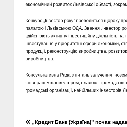
економічний розвиток Львівської області, зокре
Конкурс „Інвестор року” проводиться щороку пр
палатою і Львівською ОДА. Звання „Інвестор ро
здійснюють активну інвестиційну діяльність на т
інвестування у пріоритетні сфери економіки, с
продукції, реконструкцію виробництва, розвито
виробництва.
Консультативна Рада з питань залучення інозем
співпраці між інвестором, владою і громадськіс
громадські організації, найбільших інвесторів Ль
Навігація
„Кредит Банк (Україна)” почав нада