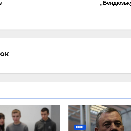
з
„Бендюзьк
ток
ІНШЕ