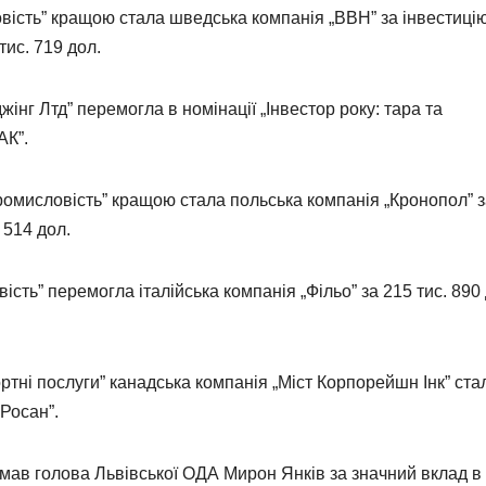
овість” кращою стала шведська компанія „ВВН” за інвестицію
тис. 719 дол.
нг Лтд” перемогла в номінації „Інвестор року: тара та
АК”.
промисловість” кращою стала польська компанія „Кронопол” 
 514 дол.
ість” перемогла італійська компанія „Фільо” за 215 тис. 890 
портні послуги” канадська компанія „Міст Корпорейшн Інк” ста
„Росан”.
мав голова Львівської ОДА Мирон Янків за значний вклад в