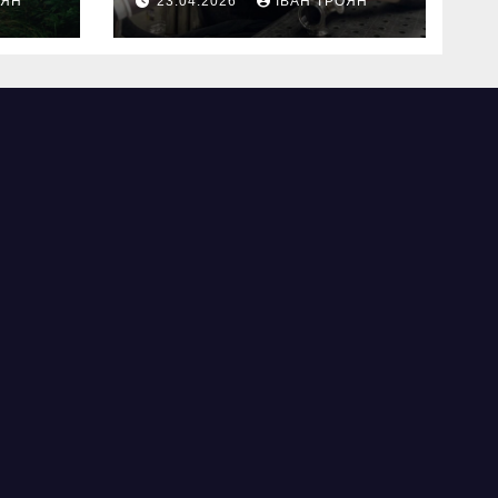
ОЯН
23.04.2026
ІВАН ТРОЯН
я
Львові відновити
виробничі
потужності після
атаки російського
БПЛА