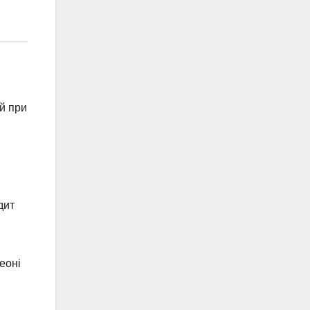
ій при
дит
еоні