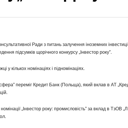
онсультативної Ради з питань залучення іноземних інвестиц
едення підсумків щорічного конкурсу „Інвестор року”.
ці у кількох номінаціях і підномінаціях.
 сфера” переміг Кредит Банк (Польща), який вклав в АТ „Кре
цій.
номінації „Інвестор року: промисловість” за вклад в ТзОВ „Л
ол.