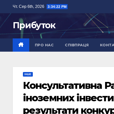
Перейти
Чт. Сер 6th, 2026
3:34:23 PM
до
вмісту
Прибуток
ПРО НАС
СПІВПРАЦЯ
КОНТ
ІНШЕ
Консультативна Р
іноземних інвести
результати конкур