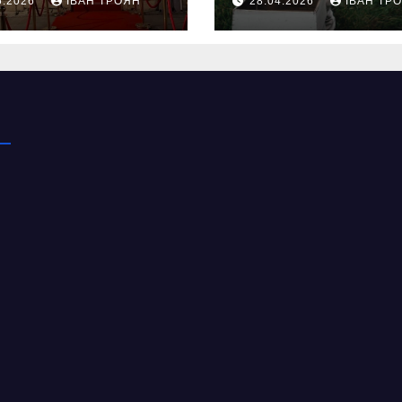
5.2026
ІВАН ТРОЯН
28.04.2026
ІВАН ТР
в із центру
асистентом дл
а
бджолярів