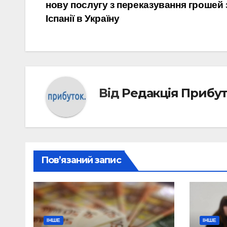
нову послугу з переказування грошей 
записів
Іспанії в Україну
Від
Редакція Прибу
Пов’язаний запис
ІНШЕ
ІНШЕ