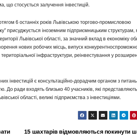
ма, що стосується залучення інвестицій.
отягом 6 останніх років Львівською торгово-промисловою
ку” присуджується іноземним підприємницьким структурам, 
ериторії Львівської області, за значний вклад в економіку обл
творення нових робочих місць, випуск конкурентноспроможн
к територіальної інфраструктури, реінвестування у розшире
них інвестицій є консультаційно-дорадчим органом з питань
тю. До ради входять близько 40 учасників, які представляют
вівської області, великі підприємства з інвестиціями.
вати
15 шахтарів відмовляються покинути ш