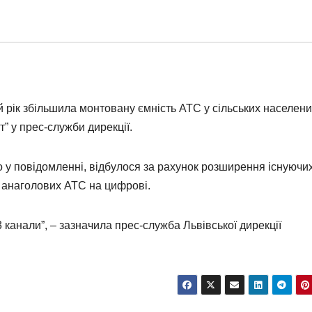
й рік збільшила монтовану ємність АТС у сільських населен
” у прес-служби дирекції.
о у повідомленні, відбулося за рахунок розширення існуючи
и анаголових АТС на цифрові.
 канали”, – зазначила прес-служба Львівської дирекції