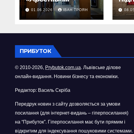
Фоторепортаж
«ви
01.06.2026
ІВАН ТРОЯН
08.0
шопі
міст
ПРИБУТОК
© 2010-2026,
Prybutok.com.ua
. Львівське ділове
онлайн-видання. Новини бізнесу та економіки.
Редактор: Василь Скріба
Передрук новин з сайту дозволяється за умови
посилання (для інтернет-видань – гіперпосилання)
на “Прибуток”. Гіперпосилання має бути прямим і
відкритим для індексування пошуковими системами.