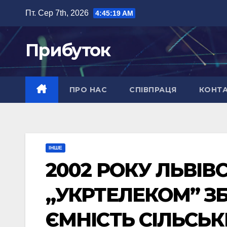
Перейти
Пт. Сер 7th, 2026
4:45:19 AM
до
вмісту
Прибуток
ПРО НАС
СПІВПРАЦЯ
КОНТ
ІНШЕ
2002 РОКУ ЛЬВІВ
„УКРТЕЛЕКОМ” З
ЄМНІСТЬ СІЛЬСЬК