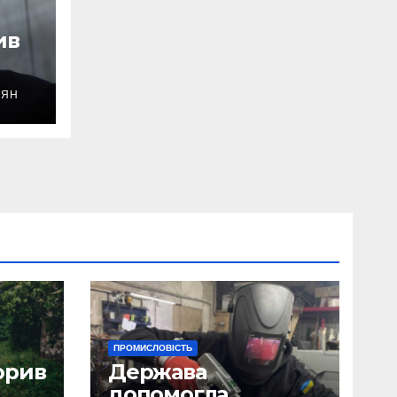
ив
ОЯН
уду
ПРОМИСЛОВІСТЬ
орив
Держава
допомогла