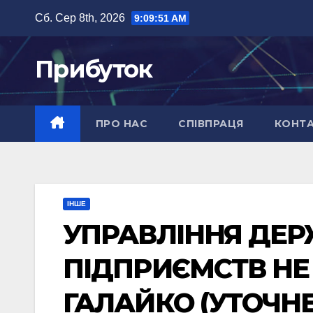
Перейти
Сб. Сер 8th, 2026
9:09:52 AM
до
вмісту
Прибуток
ПРО НАС
СПІВПРАЦЯ
КОНТ
ІНШЕ
УПРАВЛІННЯ ДЕ
ПІДПРИЄМСТВ НЕ 
ГАЛАЙКО (УТОЧН