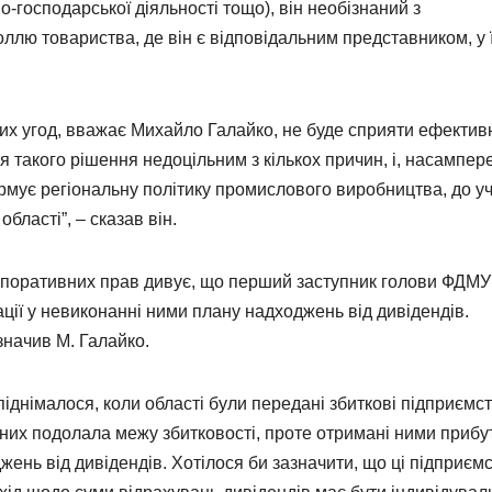
-господарської діяльності тощо), він необізнаний з
оллю товариства, де він є відповідальним представником, у ї
их угод, вважає Михайло Галайко, не буде сприяти ефекти
такого рішення недоцільним з кількох причин, і, насампер
ормує регіональну політику промислового виробництва, до уч
бласті”, – сказав він.
рпоративних прав дивує, що перший заступник голови ФДМУ
ції у невиконанні ними плану надходжень від дивідендів.
значив М. Галайко.
іднімалося, коли області були передані збиткові підприємст
з них подолала межу збитковості, проте отримані ними прибу
жень від дивідендів. Хотілося би зазначити, що ці підприєм