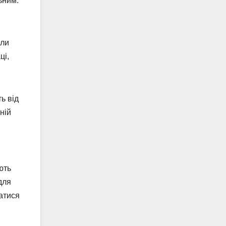
ьним.
или
ці,
ь від
ній
ють
для
ватися