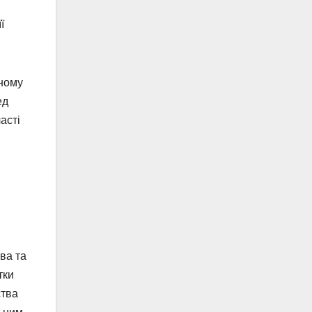
ї
вному
ед
асті
ва та
тки
ства