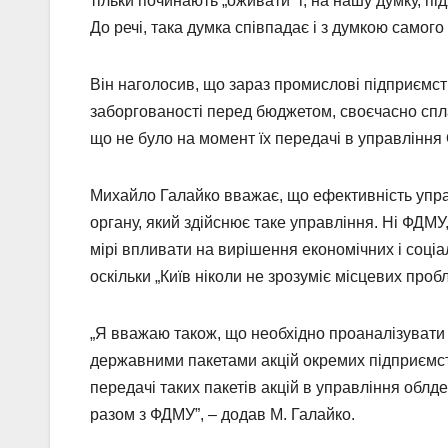
тільки починають „оживати” і, на нашу думку, п
До речі, така думка співпадає і з думкою самог
Він наголосив, що зараз промислові підприємст
заборгованості перед бюджетом, своєчасно сплач
що не було на момент їх передачі в управління
Михайло Галайко вважає, що ефективність управ
органу, який здійснює таке управління. Ні ФДМУ, 
мірі впливати на вирішення економічних і соці
оскільки „Київ ніколи не зрозуміє місцевих проб
„Я вважаю також, що необхідно проаналізувати 
державними пакетами акцій окремих підприємст
передачі таких пакетів акцій в управління облд
разом з ФДМУ”, – додав М. Галайко.