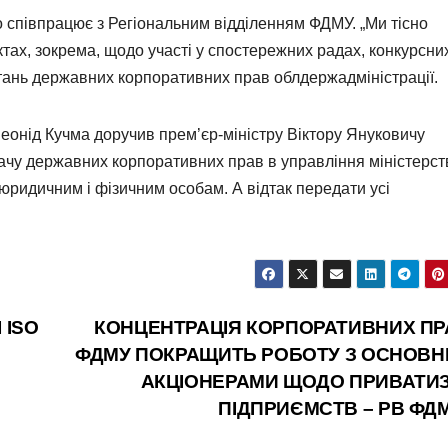
 співпрацює з Регіональним відділенням ФДМУ. „Ми тісно
’єктах, зокрема, щодо участі у спостережних радах, конкурсни
итань державних корпоративних прав облдержадміністрації.
Леонід Кучма доручив прем’єр-міністру Віктору Януковичу
дачу державних корпоративних прав в управління міністерст
юридичним і фізичним особам. А відтак передати усі
 ISO
КОНЦЕНТРАЦІЯ КОРПОРАТИВНИХ ПР
ФДМУ ПОКРАЩИТЬ РОБОТУ З ОСНОВ
АКЦІОНЕРАМИ ЩОДО ПРИВАТИЗ
ПІДПРИЄМСТВ – РВ ФД