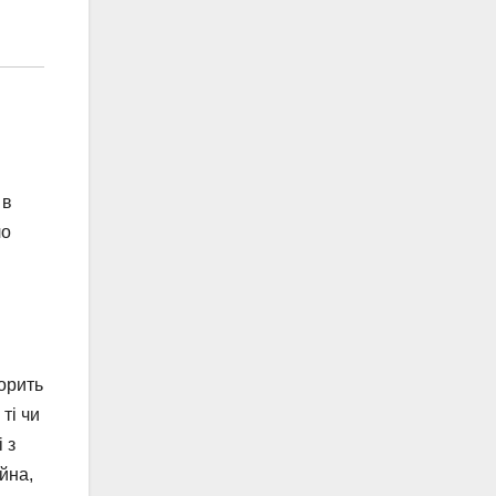
 в
ло
орить
ті чи
 з
йна,