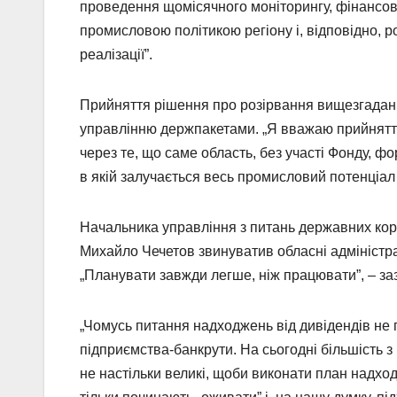
проведення щомісячного моніторингу, фінансово
промисловою політикою регіону і, відповідно, р
реалізації”.
Прийняття рішення про розірвання вищезгадан
управлінню держпакетами. „Я вважаю прийняття 
через те, що саме область, без участі Фонду, ф
в якій залучається весь промисловий потенціал о
Начальника управління з питань державних ко
Михайло Чечетов звинуватив обласні адміністра
„Планувати завжди легше, ніж працювати”, – за
„Чомусь питання надходжень від дивідендів не п
підприємства-банкрути. На сьогодні більшість 
не настільки великі, щоби виконати план надход