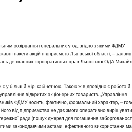
льним розірвання генеральних угод, згідно з якими ФДМУ
авні пакети акцій підприємств Львівської області, – заявив
питань державних корпоративних прав Львівської ОДА Михай
є у більшій мірі кабінетною. Такою ж відповідно є робота й
управління відкритих акціонерних товариств. „Управління
иків ФДМУ носить, фактично, формальний характер, – гов
 його від підприємства не дає змоги оперативно вирішувати 
стережної ради (пошук джерел для погашення заборгованості
ийнятими законодавчими актами, ефективного використання ма