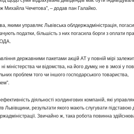
ідхід щодо суми відрахувань дивідендів має бути індивідувал
о ж Михайла Чечетова”, – додав пан Галайко.
ва, якими управляє Львівська облдержадміністрація, погас
ують податки, більшість з них погасила борги з оплати пра
 ОДА.
ління державними пакетами акцій АТ у повній мірі залежит
ні міністерства чи відомства, на його думку, не в змозі у пов
альних проблем того чи іншого господарського товариства,
лем”.
ефективність діяльності холдингових компаній, які управля
в Львівщини, результати якого мають слугувати підставою 
ержадміністрації. Звичайно ж, така робота повинна здійсню