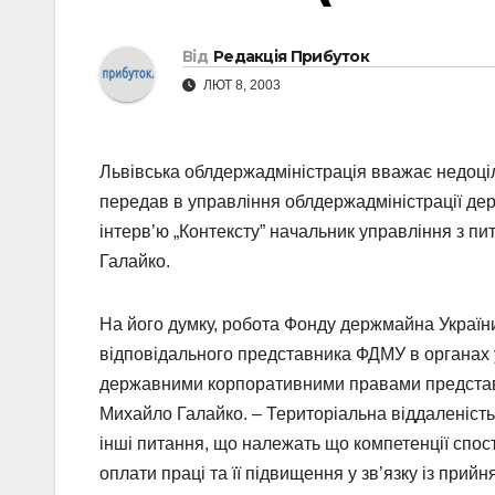
Від
Редакція Прибуток
ЛЮТ 8, 2003
Львівська облдержадміністрація вважає недоці
передав в управління облдержадміністрації держ
інтерв’ю „Контексту” начальник управління з 
Галайко.
На його думку, робота Фонду держмайна України 
відповідального представника ФДМУ в органах 
державними корпоративними правами представн
Михайло Галайко. – Територіальна віддаленість
інші питання, що належать що компетенції спо
оплати праці та її підвищення у зв’язку із пр