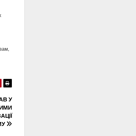
х
вам,
АВ У
НИМИ
АЦІЇ
МУ