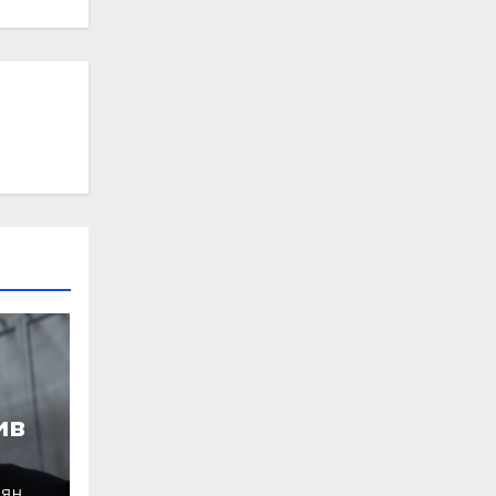
ив
ОЯН