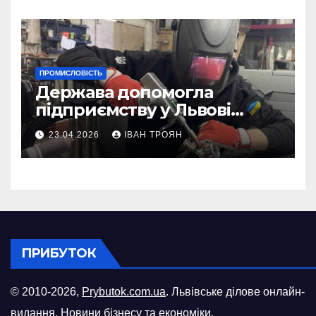
ПРОМИСЛОВІСТЬ
Держава допомогла
підприємству у Львові
відновити виробничі
23.04.2026
ІВАН ТРОЯН
потужності після атаки
російського БПЛА
ПРИБУТОК
© 2010-2026,
Prybutok.com.ua
. Львівське ділове онлайн-
видання. Новини бізнесу та економіки.