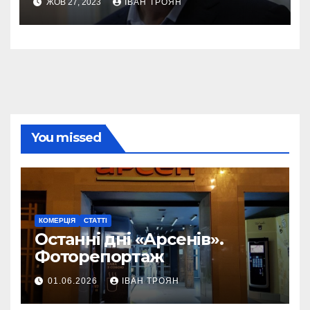
ЖОВ 27, 2023
ІВАН ТРОЯН
You missed
КОМЕРЦІЯ
СТАТТІ
Останні дні «Арсенів».
Фоторепортаж
01.06.2026
ІВАН ТРОЯН