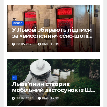
БІЗНЕС
У Львові збирають підписи
за «виселення» секс-шопів
із центру міста
08.05.2026
ІВАН ТРОЯН
IT
Львів’янин створив
мобільний застосунок із ШІ-
асистентом для бджолярів
28.04.2026
ІВАН ТРОЯН