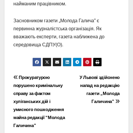
найманим працівником.
Засновником газети „Молода Галича” є
первинна журналістська організація. Як
вважають експерти, газета наближена до
середовища СДПУ(О).
Навігація
Прокуратурою
У Львові здійснено
порушено кримінальну
напад на редакцію
записів
справу за фактом
газети „Молода
хуліганських дій і
Галичина”
умисного пошкодження
майна редакції “Молода
Галичина”