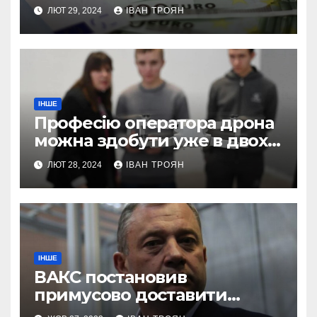
підприємств
ЛЮТ 29, 2024
ІВАН ТРОЯН
ІНШЕ
Професію оператора дрона
можна здобути уже в двох
профтехах Львівщини
ЛЮТ 28, 2024
ІВАН ТРОЯН
ІНШЕ
ВАКС постановив
примусово доставити
Дубневича до суду