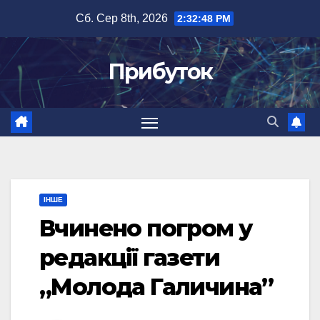
Перейти
Сб. Сер 8th, 2026
2:32:48 PM
до
вмісту
Прибуток
ІНШЕ
Вчинено погром у
редакції газети
„Молода Галичина”