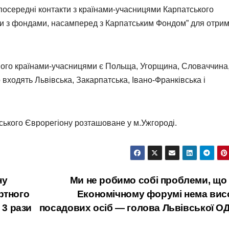
зпосередні контакти з країнами-учасницями Карпатського
ти з фондами, насамперед з Карпатським Фондом” для отри
Його країнами-учасницями є Польща, Угорщина, Словаччина
о входять Львівська, Закарпатська, Івано-Франківська і
ького Єврорегіону розташоване у м.Ужгороді.
ну
Ми не робимо собі проблеми, що н
ртного
Економічному форумі нема вис
 3 рази
посадових осіб — голова Львівської 