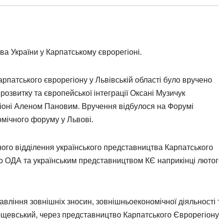
ва України у Карпатському єврорегіоні.
патського єврорегіону у Львівській області було вручено
розвитку та європейської інтеграції Оксані Музичук
іоні Аленом Пановим. Вручення відбулося на Форумі
омічного форуму у Львові.
ого відділення українського представництва Карпатського
ою ОДА та українським представництвом КЄ наприкінці люто
вління зовнішніх зносин, зовнішньоекономічної діяльності 
рщевський, через представництво Карпатського Єврорегіону