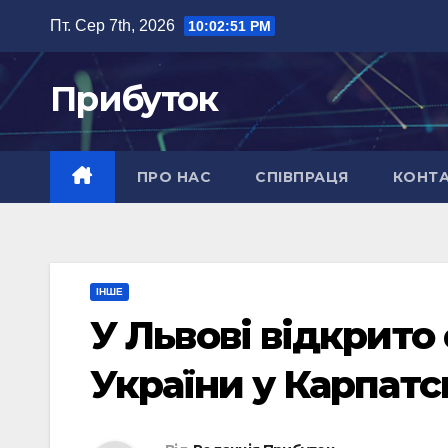
Перейти
Пт. Сер 7th, 2026
10:02:52 PM
до
вмісту
Прибуток
ПРО НАС
СПІВПРАЦЯ
КОНТ
ІНШЕ
У Львові відкрито
України у Карпатс