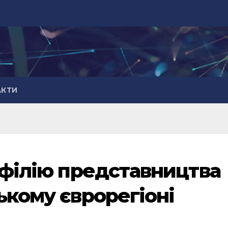
АКТИ
 філію представництва
ькому єврорегіоні