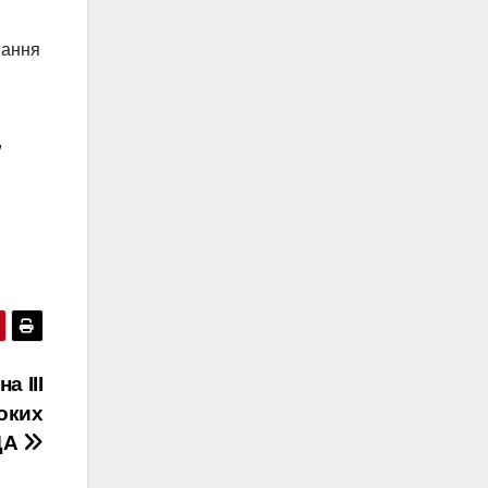
мання
,
а ІІІ
оких
ОДА