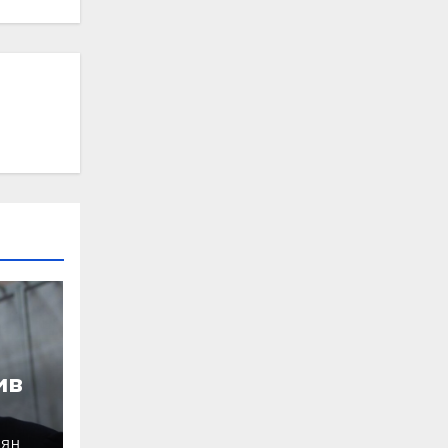
ив
ОЯН