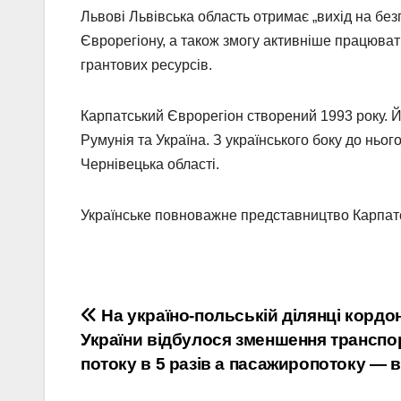
Львові Львівська область отримає „вихід на бе
Єврорегіону, а також змогу активніше працюва
грантових ресурсів.
Карпатський Єврорегіон створений 1993 року. 
Румунія та Україна. З українського боку до ньог
Чернівецька області.
Українське повноважне представництво Карпатс
Навігація
На україно-польській ділянці кордо
України відбулося зменшення транспо
записів
потоку в 5 разів а пасажиропотоку — в