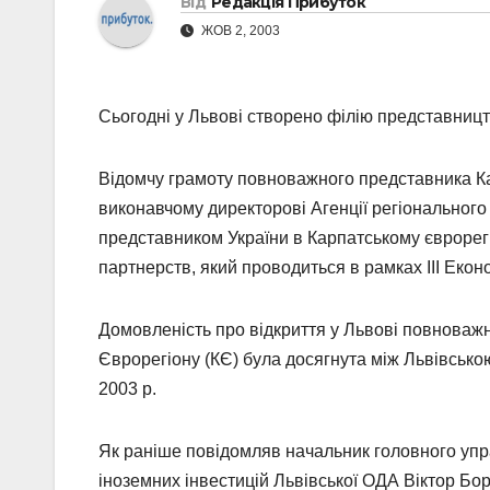
Від
Редакція Прибуток
ЖОВ 2, 2003
Сьогодні у Львові створено філію представницт
Відомчу грамоту повноважного представника Кар
виконавчому директорові Агенції регіонального 
представником України в Карпатському єврорег
партнерств, який проводиться в рамках ІІІ Екон
Домовленість про відкриття у Львові повноважн
Єврорегіону (КЄ) була досягнута між Львівськ
2003 р.
Як раніше повідомляв начальник головного упра
іноземних інвестицій Львівської ОДА Віктор Бо