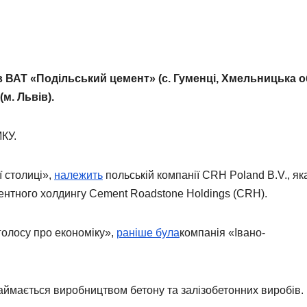
ВАТ «Подільський цемент» (с. Гуменці, Хмельницька о
м. Львів).
КУ.
 столиці»,
належить
польській компанії СRH Poland B.V., яка
ментного холдингу Cement Roadstone Holdings (CRH).
голосу про економіку»,
раніше була
компанія «Івано-
займається виробництвом бетону та залізобетонних виробів.