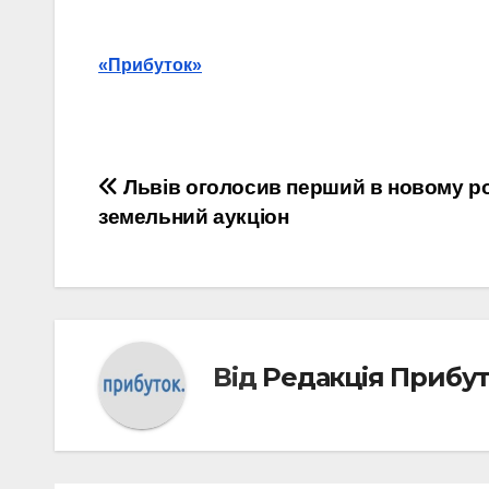
«Прибуток»
Навігація
Львів оголосив перший в новому р
земельний аукціон
записів
Від
Редакція Прибу