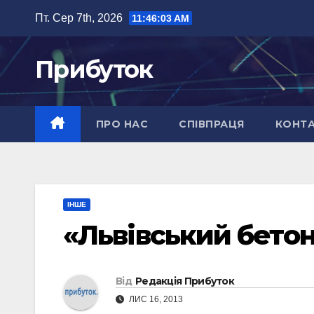
Перейти
Пт. Сер 7th, 2026
11:46:04 AM
до
вмісту
Прибуток
ПРО НАС
СПІВПРАЦЯ
КОНТ
ІНШЕ
«Львівський бетон
Від
Редакція Прибуток
ЛИС 16, 2013