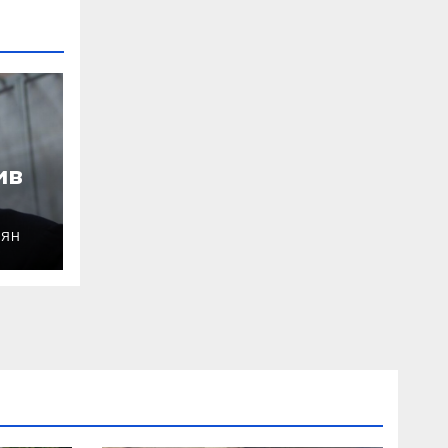
ив
ОЯН
уду