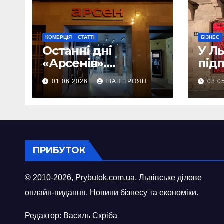
КОМЕРЦІЯ
СТАТТІ
БІЗНЕС
Останні дні
У Л
«Арсенів».
під
Фоторепортаж
«ви
01.06.2026
ІВАН ТРОЯН
08.0
шопі
міст
ПРИБУТОК
© 2010-2026,
Prybutok.com.ua
. Львівське ділове
онлайн-видання. Новини бізнесу та економіки.
Редактор: Василь Скріба