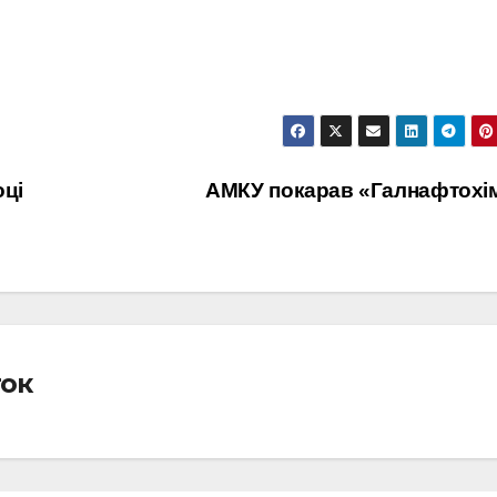
оці
АМКУ покарав «Галнафтохі
ток