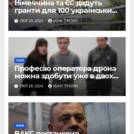
Німеччина та ЄС дадуть
гранти для 100 українських
підприємств
ЛЮТ 29, 2024
ІВАН ТРОЯН
ІНШЕ
Професію оператора дрона
можна здобути уже в двох
профтехах Львівщини
ЛЮТ 28, 2024
ІВАН ТРОЯН
ІНШЕ
ВАКС постановив