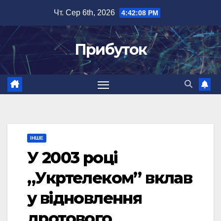
Перейти
Чт. Сер 6th, 2026
4:42:08 PM
до
вмісту
Прибуток
ІНШЕ
У 2003 році
„Укртелеком” вклав
у відновлення
дротового