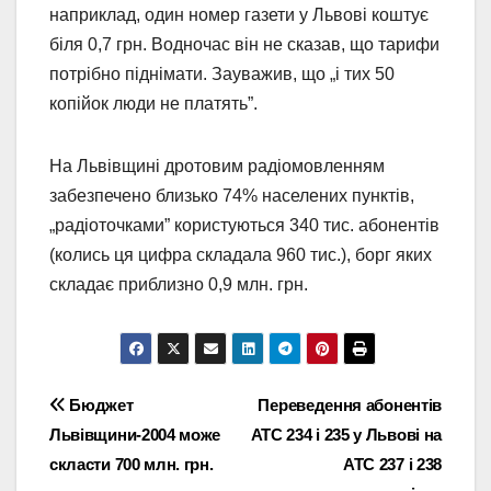
наприклад, один номер газети у Львові коштує
біля 0,7 грн. Водночас він не сказав, що тарифи
потрібно піднімати. Зауважив, що „і тих 50
копійок люди не платять”.
На Львівщині дротовим радіомовленням
забезпечено близько 74% населених пунктів,
„радіоточками” користуються 340 тис. абонентів
(колись ця цифра складала 960 тис.), борг яких
складає приблизно 0,9 млн. грн.
Навігація
Бюджет
Переведення абонентів
Львівщини-2004 може
АТС 234 і 235 у Львові на
записів
скласти 700 млн. грн.
АТС 237 і 238