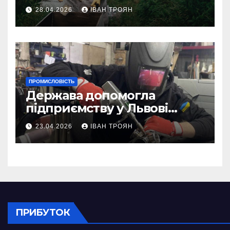
асистентом для бджолярів
28.04.2026
ІВАН ТРОЯН
ПРОМИСЛОВІСТЬ
Держава допомогла
підприємству у Львові
відновити виробничі
23.04.2026
ІВАН ТРОЯН
потужності після атаки
російського БПЛА
ПРИБУТОК