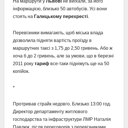
На маршрути у
Львові
не виїхали, за його
інформацією, близько 50 автобусів. Усі вони
стоять на
Галицькому перехресті
.
Перевізники вимагають, щоб міська влада
дозволила підняти вартість проїзду в
маршрутних таксі з 1,75 до 2,50 гривень. Або ж
хоча б до 2 гривень, але за умови, що в березні
2011 року
тариф
все-таки піднімуть ще на 50
копійок.
*
Протривав страйк недовго. Близько 13:00 год.
Директор департаменту житлового
господарства та інфраструктури ЛМР Наталія
Павлюк, після переговорів з перевізниками,