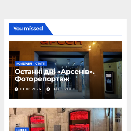
You missed
КОМЕРЦІЯ
СТАТТІ
Останні дні «Арсенів».
Фоторепортаж
01.06.2026
ІВАН ТРОЯН
БІЗНЕС