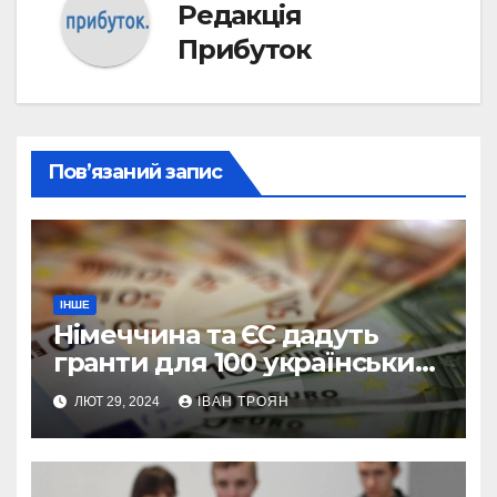
Редакція
Прибуток
Пов’язаний запис
ІНШЕ
Німеччина та ЄС дадуть
гранти для 100 українських
підприємств
ЛЮТ 29, 2024
ІВАН ТРОЯН