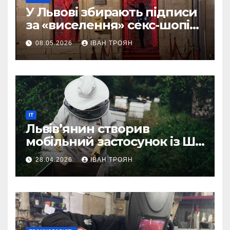
У Львові збирають підписи
за «виселення» секс-шопів
із центру міста
08.05.2026
ІВАН ТРОЯН
IT
Львів’янин створив
мобільний застосунок із ШІ-
асистентом для бджолярів
28.04.2026
ІВАН ТРОЯН