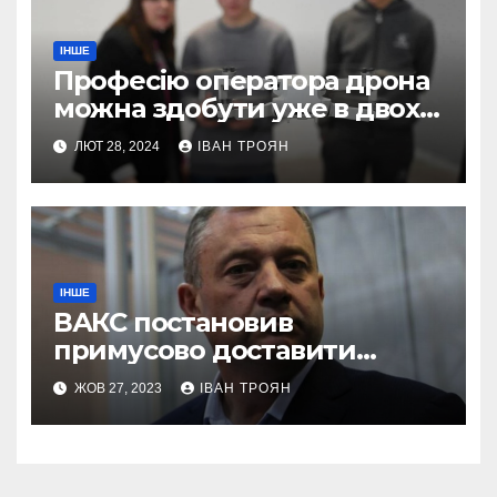
ІНШЕ
Професію оператора дрона
можна здобути уже в двох
профтехах Львівщини
ЛЮТ 28, 2024
ІВАН ТРОЯН
ІНШЕ
ВАКС постановив
примусово доставити
Дубневича до суду
ЖОВ 27, 2023
ІВАН ТРОЯН