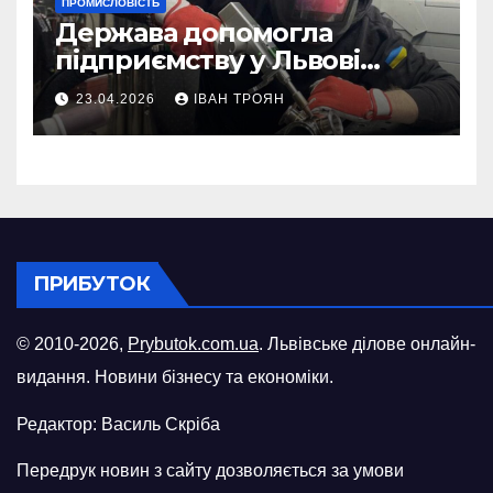
ПРОМИСЛОВІСТЬ
Держава допомогла
підприємству у Львові
відновити виробничі
23.04.2026
ІВАН ТРОЯН
потужності після атаки
російського БПЛА
ПРИБУТОК
© 2010-2026,
Prybutok.com.ua
. Львівське ділове онлайн-
видання. Новини бізнесу та економіки.
Редактор: Василь Скріба
Передрук новин з сайту дозволяється за умови