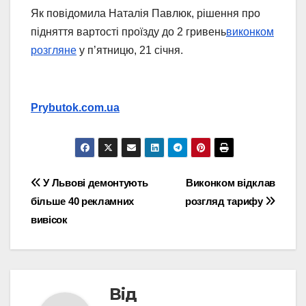
Як повідомила Наталія Павлюк, рішення про
підняття вартості проїзду до 2 гривень
виконком
розгляне
у п’ятницю, 21 січня.
Prybutok.com.ua
Навігація
У Львові демонтують
Виконком відклав
більше 40 рекламних
розгляд тарифу
записів
вивісок
Від