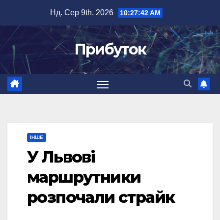
Перейти
Нд. Сер 9th, 2026
10:27:42 AM
до
вмісту
Прибуток
ІНШЕ
У Львові
маршрутники
розпочали страйк