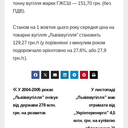
тонну вугілля марки ГЖСШ — 151,70 грн. (без
ПДВ).
Станом на 1 жовтня цього року середня ціна на
товарне вугілля „Львіввугілля” становить
129,27 грн./т (у порівнянні з минулим роком
подорожчало орієнтовно на 27,6%, або 27,9
грн./т.).
Навігація
У 2004-2005 роках
У листопаді
„Львіввугілля” очікує
„Львіввугілля” має
записів
від держави 278 млн.
отримати від
грн. на розвиток
„Укрінтеренерго” 4,5
млн. грн. на купівлю