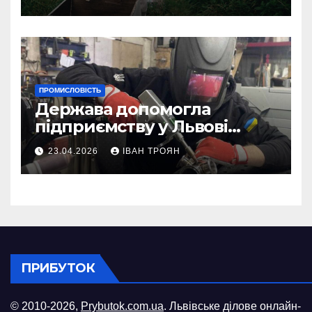
ПРОМИСЛОВІСТЬ
Держава допомогла
підприємству у Львові
відновити виробничі
23.04.2026
ІВАН ТРОЯН
потужності після атаки
російського БПЛА
ПРИБУТОК
© 2010-2026,
Prybutok.com.ua
. Львівське ділове онлайн-