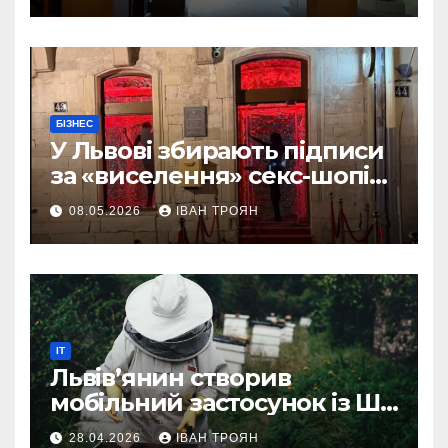
БІЗНЕС
У Львові збирають підписи
за «виселення» секс-шопів
із центру міста
08.05.2026
ІВАН ТРОЯН
IT
Львів’янин створив
мобільний застосунок із ШІ-
асистентом для бджолярів
28.04.2026
ІВАН ТРОЯН