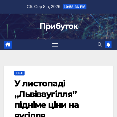
Перейти
Сб. Сер 8th, 2026
10:58:37 PM
до
вмісту
Прибуток
ІНШЕ
У листопаді
„Львіввугілля”
підніме ціни на
вугілля