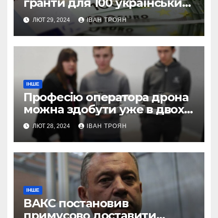
гранти для 100 українських
підприємств
ЛЮТ 29, 2024
ІВАН ТРОЯН
ІНШЕ
Професію оператора дрона
можна здобути уже в двох
профтехах Львівщини
ЛЮТ 28, 2024
ІВАН ТРОЯН
ІНШЕ
ВАКС постановив
примусово доставити