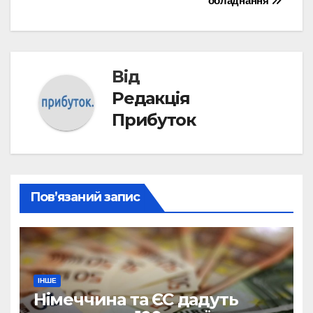
обладнання
Від
Редакція
Прибуток
Пов’язаний запис
ІНШЕ
Німеччина та ЄС дадуть