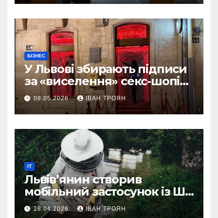
БІЗНЕС
У Львові збирають підписи
за «виселення» секс-шопів
із центру міста
08.05.2026
ІВАН ТРОЯН
IT
Львів’янин створив
мобільний застосунок із ШІ-
асистентом для бджолярів
28.04.2026
ІВАН ТРОЯН