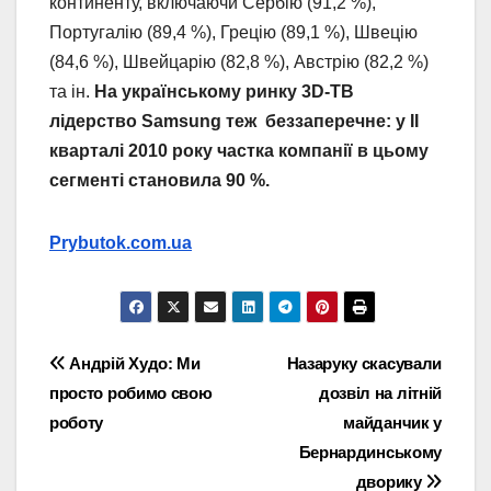
континенту, включаючи Сербію (91,2 %),
Португалію (89,4 %), Грецію (89,1 %), Швецію
(84,6 %), Швейцарію (82,8 %), Австрію (82,2 %)
та ін.
На українському ринку 3D-ТВ
лідерство Samsung теж беззаперечне: у II
кварталі 2010 року частка компанії в цьому
сегменті становила 90 %.
Prybutok.com.ua
Навігація
Андрій Худо: Ми
Назаруку скасували
просто робимо свою
дозвіл на літній
записів
роботу
майданчик у
Бернардинському
дворику