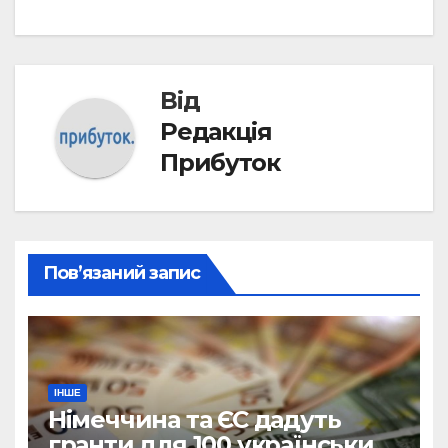
Від
Редакція
Прибуток
Пов’язаний запис
ІНШЕ
Німеччина та ЄС дадуть
гранти для 100 українських