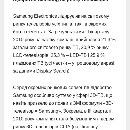
Samsung Electronics лідирує як на світовому
ринку телевізорів усіх типів, так і в окремих
його сегментах. За результатами III кварталу
2010 року на частку компанії прийшлося 21,3 %
загального світового ринку ТВ, 20,9 % ринку
LCD-телевізорів, 25,3 % – LED-ТВ і 25,9 %
плазмових ТВ (усі частки – у грошовому виразі,
за даними Display Search).
Серед окремих ринкових сегментів лідерство
Samsung особливо суттєво у сфері 3D-ТВ, що
навіть призвело до появи в ЗМІ формули «3D-
телевізор = Samsung». Зокрема, в III кварталі
2010 року компанія стала безумовним лідером
ринку 3D-телевізорів США (на Північну