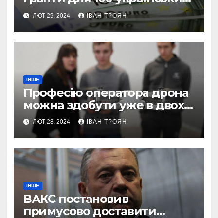
підприємств
ЛЮТ 29, 2024
ІВАН ТРОЯН
ІНШЕ
Професію оператора дрона
можна здобути уже в двох
профтехах Львівщини
ЛЮТ 28, 2024
ІВАН ТРОЯН
ІНШЕ
ВАКС постановив
примусово доставити