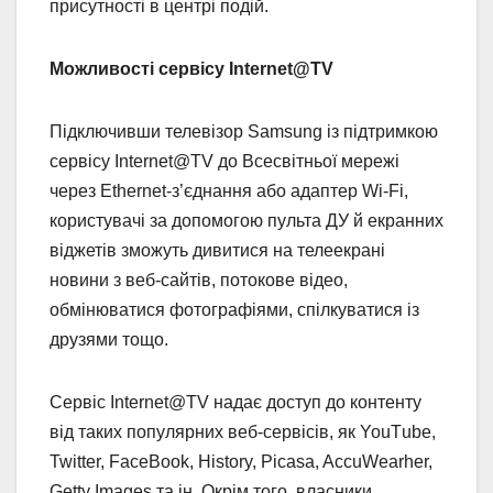
присутності в центрі подій.
Можливості сервісу Internet@TV
Підключивши телевізор Samsung із підтримкою
сервісу Internet@TV до Всесвітньої мережі
через Ethernet-з’єднання або адаптер Wi-Fi,
користувачі за допомогою пульта ДУ й екранних
віджетів зможуть дивитися на телеекрані
новини з веб-сайтів, потокове відео,
обмінюватися фотографіями, спілкуватися із
друзями тощо.
Сервіс Internet@TV надає доступ до контенту
від таких популярних веб-сервісів, як YouТube,
Twitter, FaceВook, History, Picasa, AccuWearher,
Getty Images та ін. Окрім того, власники