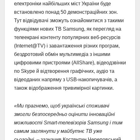
електроніки найбільших міст України буде
встановлено понад 50 демонстраційних зон.
Тут відвідувачі зможуть ознайомитися з такими
функціями нових ТВ Samsung, як перегляд на
телеекрані контенту популярних веб-ресурсів
(Internet@TV) і завантаження різних програм,
бездротовий обмін мультимедіа з іншими
цифровими пристроями (AllShare), відеодзвінки
по Skype й відтворення графічних, аудіо та
відеоданих напряму з USB-накопичувачів, а
також відображення тривимірної картинки.
«Ми прагнемо, щоб українські споживачі
змогли безпосередньо оцінити інноваційні
можливості Smart-телевізорів Samsung і тим
самим заглянути у майбутнє ТВ уже
сьогодні,
– зазначив Костянтин Череповський,