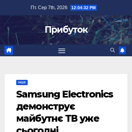
Перейти
Пт. Сер 7th, 2026
12:04:33 PM
до
вмісту
Прибуток
ІНШЕ
Samsung Electronics
демонструє
майбутнє ТВ уже
сьогодні