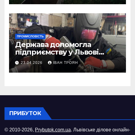
ПРОМИСЛОВІСТЬ
Держава допомогла
підприємству у Львові
відновити виробничі
23.04.2026
ІВАН ТРОЯН
потужності після атаки
російського БПЛА
ПРИБУТОК
© 2010-2026,
Prybutok.com.ua
. Львівське ділове онлайн-