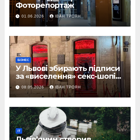
Фоторепортаж
01.06.2026
ІВАН ТРОЯН
БІЗНЕС
У Львові збирають підписи
за «виселення» секс-шопів
із центру міста
08.05.2026
ІВАН ТРОЯН
IT
Львів’янин створив