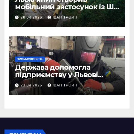
мобільний застосунок із ШІ-
асистентом для бджолярів
28.04.2026
ІВАН ТРОЯН
ПРОМИСЛОВІСТЬ
Держава допомогла
підприємству у Львові
відновити виробничі
23.04.2026
ІВАН ТРОЯН
потужності після атаки
російського БПЛА