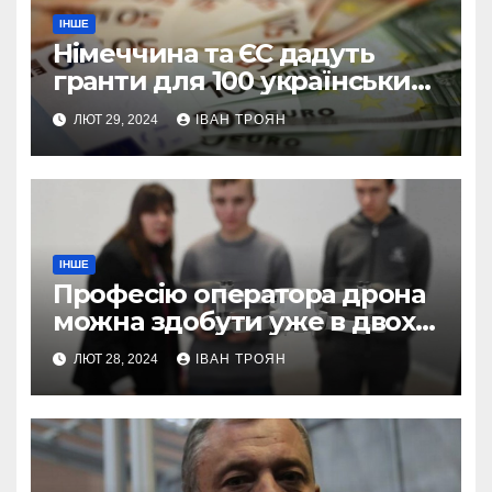
ІНШЕ
Німеччина та ЄС дадуть
гранти для 100 українських
підприємств
ЛЮТ 29, 2024
ІВАН ТРОЯН
ІНШЕ
Професію оператора дрона
можна здобути уже в двох
профтехах Львівщини
ЛЮТ 28, 2024
ІВАН ТРОЯН