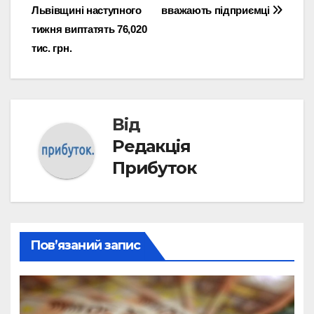
записів
Львівщині наступного
вважають підприємці
тижня виптатять 76,020
тис. грн.
Від
Редакція
Прибуток
Пов’язаний запис