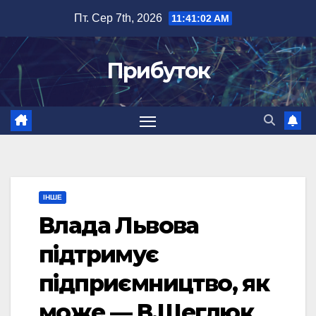
Перейти
Пт. Сер 7th, 2026
11:41:02 AM
до
вмісту
Прибуток
ІНШЕ
Влада Львова
підтримує
підприємництво, як
може — В.Щеглюк